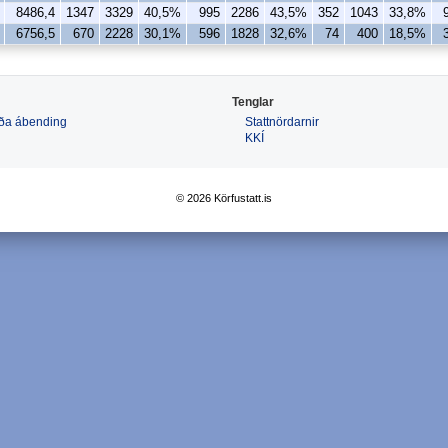
8486,4
1347
3329
40,5%
995
2286
43,5%
352
1043
33,8%
6756,5
670
2228
30,1%
596
1828
32,6%
74
400
18,5%
Tenglar
 eða ábending
Stattnördarnir
KKÍ
© 2026 Körfustatt.is