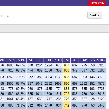
Tilkynna villu
Sækja
VH
VR
VT%
SF
VF
HF
STÐ
VI
STL
TAP
VS
STIG
176
1686
69,8%
670
1254
1924
675
907
637
775
350
5325
576
925
62,3%
474
882
1356
359
868
342
597
332
3180
893
1260
70,9%
672
2382
3054
1130
863
687
1063
146
4173
985
1500
65,7%
837
2045
2882
1692
860
697
1382
152
4576
543
778
69,8%
260
875
1135
774
833
578
535
193
2738
389
582
66,8%
385
1014
1399
511
792
533
739
204
3018
681
1041
65,4%
187
530
717
238
776
359
327
28
3122
638
888
71,9%
512
967
1479
934
742
695
776
53
3449