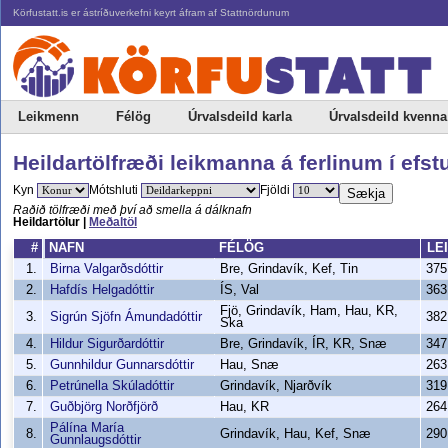
Körfustatt.is er ástríðuverkefni keyrt áfram af Stattnördunum
Leikmenn
Félög
Úrvalsdeild karla
Úrvalsdeild kvenna
Heildartölfræði leikmanna á ferlinum í efst
Kyn
Mótshluti
Fjöldi
Sækja
Raðið tölfræði með því að smella á dálknafn
Heildartölur |
Meðaltöl
#
NAFN
FÉLÖG
LEI
1.
Birna Valgarðsdóttir
Bre, Grindavík, Kef, Tin
375
2.
Hafdís Helgadóttir
ÍS, Val
363
Fjö, Grindavík, Ham, Hau, KR,
3.
Sigrún Sjöfn Ámundadóttir
382
Ska
4.
Hildur Sigurðardóttir
Bre, Grindavík, ÍR, KR, Snæ
347
5.
Gunnhildur Gunnarsdóttir
Hau, Snæ
263
6.
Petrúnella Skúladóttir
Grindavík, Njarðvík
319
7.
Guðbjörg Norðfjörð
Hau, KR
264
Pálína María
8.
Grindavík, Hau, Kef, Snæ
290
Gunnlaugsdóttir