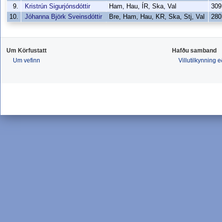
9.
Kristrún Sigurjónsdóttir
Ham, Hau, ÍR, Ska, Val
309
10.
Jóhanna Björk Sveinsdóttir
Bre, Ham, Hau, KR, Ska, Stj, Val
280
Um Körfustatt
Hafðu samband
Um vefinn
Villutilkynning