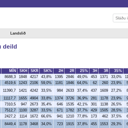
Landslið
u deild
MÍN
SKH
SKR
SK%
2H
2R
2S%
3H
3R
3S%
8688,3
1848
4217
43,8%
1395
2846
49,0%
453
1371
33,0%
1
4519,6
1243
2106
59,0%
1181
1846
64,0%
62
260
23,9%
11390,7
1421
4242
33,5%
984
2633
37,4%
437
1609
27,2%
11117,7
1655
4904
33,8%
1374
3726
36,9%
281
1178
23,9%
7310,5
947
2673
35,4%
646
1535
42,1%
301
1138
26,5%
7512,7
1100
3287
33,5%
671
1782
37,7%
429
1505
28,5%
2427,2
1114
1672
66,6%
941
1210
77,8%
173
462
37,5%
8449,4
1178
3468
34,0%
723
1915
37,8%
455
1553
29,3%