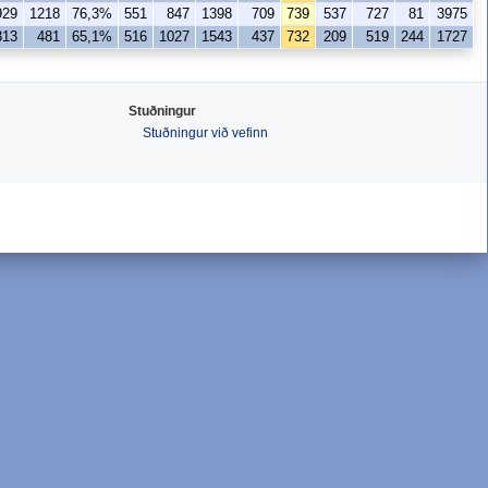
929
1218
76,3%
551
847
1398
709
739
537
727
81
3975
313
481
65,1%
516
1027
1543
437
732
209
519
244
1727
Stuðningur
Stuðningur við vefinn