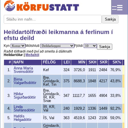
☰
Sækja
Heildartölfræði leikmanna á ferlinum í
efstu deild
Kyn
Mótshluti
Fjöldi
Sækja
Raðið tölfræði með því að smella á dálknafn
Heildartölur |
Meðaltöl
#
NAFN
FÉLÖG
LEI
MÍN
SKH
SKR
SK%
Anna María
1.
Kef
324
3726,0
1911
2484
76,9%
18
Sveinsdóttir
Bre,
Birna
2.
Grindavík,
375
8688,3
1848
4217
43,8%
13
Valgarðsdóttir
Kef, Tin
Bre,
Hildur
Grindavík,
3.
347
11117,7
1655
4904
33,8%
13
Sigurðardóttir
ÍR, KR,
Snæ
Linda
ÍR, KR,
4.
240
1929,2
1336
1449
92,2%
12
Stefánsdóttir
Val
Hafdís
5.
ÍS, Val
363
4519,6
1243
2106
59,0%
1
Helgadóttir
Grindavík,