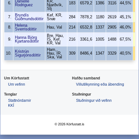
Danielle
KR,
6.
183
6579,2
1386
3116
44,5%
1
Rodriguez
Njarðvík,
Stj
Bryndís
Kef, KR,
7.
284
7878,2
1180
2619
45,1%
10
Guðmundsdóttir
Snæ
Helena
8.
Hau, Val
214
6532,8
1337
2905
46,0%
10
Sverrisdóttir
Bre, Hau,
Hanna Björg
9.
ÍS, Kef,
216
3361,6
1005
1488
67,5%
10
Kjartansdóttir
KR, Val
Ham,
Kristrún
10.
Hau, ÍR,
309
8486,4
1347
3329
40,5%
9
Sigurjónsdóttir
Ska, Val
Um Körfustatt
Hafðu samband
Um vefinn
Villutilkynning eða ábending
Tenglar
Stuðningur
Stattnördarnir
Stuðningur við vefinn
KKÍ
© 2026 Körfustatt.is