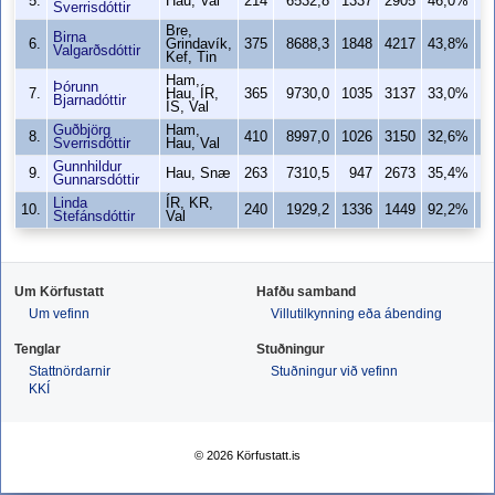
5.
Hau, Val
214
6532,8
1337
2905
46,0%
1
Sverrisdóttir
Bre,
Birna
6.
Grindavík,
375
8688,3
1848
4217
43,8%
1
Valgarðsdóttir
Kef, Tin
Ham,
Þórunn
7.
Hau, ÍR,
365
9730,0
1035
3137
33,0%
Bjarnadóttir
ÍS, Val
Guðbjörg
Ham,
8.
410
8997,0
1026
3150
32,6%
Sverrisdóttir
Hau, Val
Gunnhildur
9.
Hau, Snæ
263
7310,5
947
2673
35,4%
Gunnarsdóttir
Linda
ÍR, KR,
10.
240
1929,2
1336
1449
92,2%
1
Stefánsdóttir
Val
Um Körfustatt
Hafðu samband
Um vefinn
Villutilkynning eða ábending
Tenglar
Stuðningur
Stattnördarnir
Stuðningur við vefinn
KKÍ
© 2026 Körfustatt.is