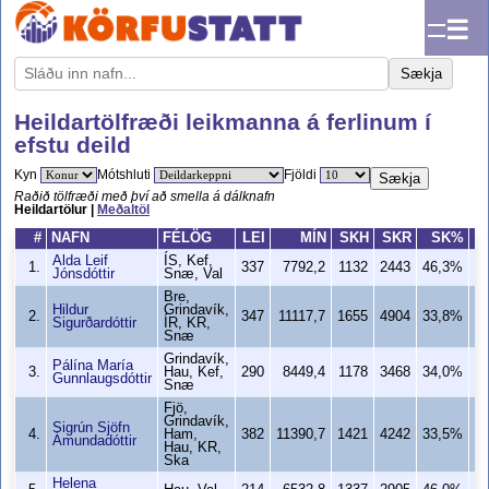
☰
Sækja
Heildartölfræði leikmanna á ferlinum í
efstu deild
Kyn
Mótshluti
Fjöldi
Sækja
Raðið tölfræði með því að smella á dálknafn
Heildartölur |
Meðaltöl
#
NAFN
FÉLÖG
LEI
MÍN
SKH
SKR
SK%
Alda Leif
ÍS, Kef,
1.
337
7792,2
1132
2443
46,3%
Jónsdóttir
Snæ, Val
Bre,
Hildur
Grindavík,
2.
347
11117,7
1655
4904
33,8%
1
Sigurðardóttir
ÍR, KR,
Snæ
Grindavík,
Pálína María
3.
Hau, Kef,
290
8449,4
1178
3468
34,0%
Gunnlaugsdóttir
Snæ
Fjö,
Grindavík,
Sigrún Sjöfn
4.
Ham,
382
11390,7
1421
4242
33,5%
Ámundadóttir
Hau, KR,
Ska
Helena