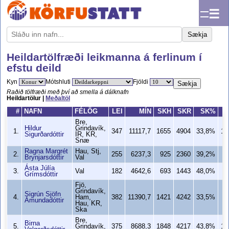
☰
Sækja
Heildartölfræði leikmanna á ferlinum í
efstu deild
Kyn
Mótshluti
Fjöldi
Sækja
Raðið tölfræði með því að smella á dálknafn
Heildartölur |
Meðaltöl
#
NAFN
FÉLÖG
LEI
MÍN
SKH
SKR
SK%
Bre,
Hildur
Grindavík,
1.
347
11117,7
1655
4904
33,8%
13
Sigurðardóttir
ÍR, KR,
Snæ
Ragna Margrét
Hau, Stj,
2.
255
6237,3
925
2360
39,2%
8
Brynjarsdóttir
Val
Ásta Júlía
3.
Val
182
4642,6
693
1443
48,0%
6
Grímsdóttir
Fjö,
Grindavík,
Sigrún Sjöfn
4.
Ham,
382
11390,7
1421
4242
33,5%
9
Ámundadóttir
Hau, KR,
Ska
Bre,
Birna
5.
Grindavík,
375
8688,3
1848
4217
43,8%
13