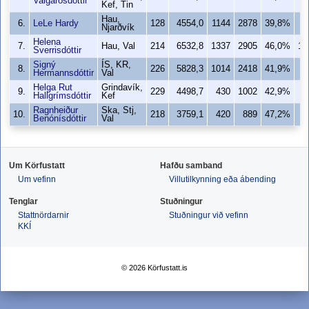
Valgarðsdóttir
Kef, Tin
Hau,
6.
LeLe Hardy
128
4554,0
1144
2878
39,8%
9
Njarðvík
Helena
7.
Hau, Val
214
6532,8
1337
2905
46,0%
10
Sverrisdóttir
Signý
ÍS, KR,
8.
226
5828,3
1014
2418
41,9%
9
Hermannsdóttir
Val
Helga Rut
Grindavík,
9.
229
4498,7
430
1002
42,9%
4
Hallgrímsdóttir
Kef
Ragnheiður
Ska, Stj,
10.
218
3759,1
420
889
47,2%
4
Benónísdóttir
Val
Um Körfustatt
Hafðu samband
Um vefinn
Villutilkynning eða ábending
Tenglar
Stuðningur
Stattnördarnir
Stuðningur við vefinn
KKÍ
© 2026 Körfustatt.is