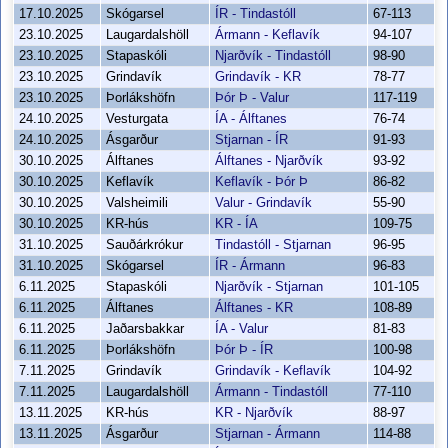
17.10.2025
Skógarsel
ÍR - Tindastóll
67-113
23.10.2025
Laugardalshöll
Ármann - Keflavík
94-107
23.10.2025
Stapaskóli
Njarðvík - Tindastóll
98-90
23.10.2025
Grindavík
Grindavík - KR
78-77
23.10.2025
Þorlákshöfn
Þór Þ - Valur
117-119
24.10.2025
Vesturgata
ÍA - Álftanes
76-74
24.10.2025
Ásgarður
Stjarnan - ÍR
91-93
30.10.2025
Álftanes
Álftanes - Njarðvík
93-92
30.10.2025
Keflavík
Keflavík - Þór Þ
86-82
30.10.2025
Valsheimili
Valur - Grindavík
55-90
30.10.2025
KR-hús
KR - ÍA
109-75
31.10.2025
Sauðárkrókur
Tindastóll - Stjarnan
96-95
31.10.2025
Skógarsel
ÍR - Ármann
96-83
6.11.2025
Stapaskóli
Njarðvík - Stjarnan
101-105
6.11.2025
Álftanes
Álftanes - KR
108-89
6.11.2025
Jaðarsbakkar
ÍA - Valur
81-83
6.11.2025
Þorlákshöfn
Þór Þ - ÍR
100-98
7.11.2025
Grindavík
Grindavík - Keflavík
104-92
7.11.2025
Laugardalshöll
Ármann - Tindastóll
77-110
13.11.2025
KR-hús
KR - Njarðvík
88-97
13.11.2025
Ásgarður
Stjarnan - Ármann
114-88