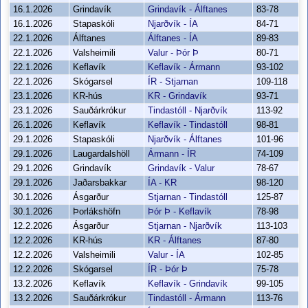
16.1.2026
Grindavík
Grindavík - Álftanes
83-78
16.1.2026
Stapaskóli
Njarðvík - ÍA
84-71
22.1.2026
Álftanes
Álftanes - ÍA
89-83
22.1.2026
Valsheimili
Valur - Þór Þ
80-71
22.1.2026
Keflavík
Keflavík - Ármann
93-102
22.1.2026
Skógarsel
ÍR - Stjarnan
109-118
23.1.2026
KR-hús
KR - Grindavík
93-71
23.1.2026
Sauðárkrókur
Tindastóll - Njarðvík
113-92
26.1.2026
Keflavík
Keflavík - Tindastóll
98-81
29.1.2026
Stapaskóli
Njarðvík - Álftanes
101-96
29.1.2026
Laugardalshöll
Ármann - ÍR
74-109
29.1.2026
Grindavík
Grindavík - Valur
78-67
29.1.2026
Jaðarsbakkar
ÍA - KR
98-120
30.1.2026
Ásgarður
Stjarnan - Tindastóll
125-87
30.1.2026
Þorlákshöfn
Þór Þ - Keflavík
78-98
12.2.2026
Ásgarður
Stjarnan - Njarðvík
113-103
12.2.2026
KR-hús
KR - Álftanes
87-80
12.2.2026
Valsheimili
Valur - ÍA
102-85
12.2.2026
Skógarsel
ÍR - Þór Þ
75-78
13.2.2026
Keflavík
Keflavík - Grindavík
99-105
13.2.2026
Sauðárkrókur
Tindastóll - Ármann
113-76