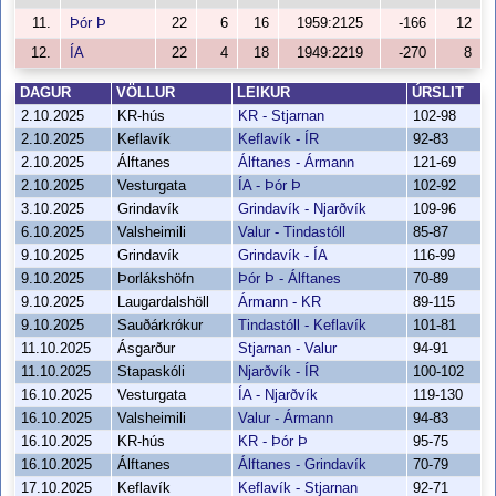
11.
Þór Þ
22
6
16
1959:2125
-166
12
12.
ÍA
22
4
18
1949:2219
-270
8
DAGUR
VÖLLUR
LEIKUR
ÚRSLIT
2.10.2025
KR-hús
KR - Stjarnan
102-98
2.10.2025
Keflavík
Keflavík - ÍR
92-83
2.10.2025
Álftanes
Álftanes - Ármann
121-69
2.10.2025
Vesturgata
ÍA - Þór Þ
102-92
3.10.2025
Grindavík
Grindavík - Njarðvík
109-96
6.10.2025
Valsheimili
Valur - Tindastóll
85-87
9.10.2025
Grindavík
Grindavík - ÍA
116-99
9.10.2025
Þorlákshöfn
Þór Þ - Álftanes
70-89
9.10.2025
Laugardalshöll
Ármann - KR
89-115
9.10.2025
Sauðárkrókur
Tindastóll - Keflavík
101-81
11.10.2025
Ásgarður
Stjarnan - Valur
94-91
11.10.2025
Stapaskóli
Njarðvík - ÍR
100-102
16.10.2025
Vesturgata
ÍA - Njarðvík
119-130
16.10.2025
Valsheimili
Valur - Ármann
94-83
16.10.2025
KR-hús
KR - Þór Þ
95-75
16.10.2025
Álftanes
Álftanes - Grindavík
70-79
17.10.2025
Keflavík
Keflavík - Stjarnan
92-71