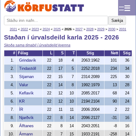
☰
Sækja
2021
<
2022
<
2023
<
2024
<
2025
<
2026
>
2027
>
2028
>
2029
>
2030
>
2031
Staðan í úrvalsdeild karla 2025 - 2026
Skoða sama tímabil í úrvalsdeild kvenna
#
Félag
L
S
T
Stig
Nett
Stig
1.
Grindavík
22
18
4
2063:1962
101
36
2.
Tindastóll
22
17
5
2252:2018
234
34
3.
Stjarnan
22
15
7
2314:2089
225
30
4.
Valur
22
14
8
1992:1979
13
28
5.
Keflavík
22
12
10
2085:2017
68
24
6.
KR
22
12
10
2194:2104
90
24
7.
ÍR
22
11
11
2006:2004
2
22
8.
Njarðvík
22
8
14
2096:2127
-31
16
9.
Álftanes
22
8
14
2043:2051
-8
16
10.
Ármann
22
7
15
1933:2191
-258
14