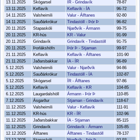
13.11.2025
Skógarsel
ÍR - Grindavík
78-87
13.11.2025
Keflavík
Keflavík - ÍA
96-72
14.11.2025
Valsheimili
Valur - Álftanes
92-80
14.11.2025
Sauðárkrókur
Tindastóll - Þór Þ
96-82
20.11.2025
Stapaskóli
Njarðvík - Ármann
99-75
20.11.2025
KR-hús
KR - Valur
91-99
20.11.2025
Grindavík
Grindavík - Tindastóll
91-75
20.11.2025
Þorlákshöfn
Þór Þ - Stjarnan
99-97
21.11.2025
Keflavík
Keflavík - Álftanes
101-90
21.11.2025
Jaðarsbakkar
ÍA - ÍR
96-89
5.12.2025
Valsheimili
Valur - Njarðvík
94-86
5.12.2025
Sauðárkrókur
Tindastóll - ÍA
102-87
5.12.2025
Skógarsel
ÍR - Álftanes
97-86
5.12.2025
Keflavík
Keflavík - KR
104-85
6.12.2025
Laugardalshöll
Ármann - Þór Þ
110-85
7.12.2025
Ásgarður
Stjarnan - Grindavík
118-67
11.12.2025
Valsheimili
Valur - Keflavík
111-91
11.12.2025
KR-hús
KR - ÍR
102-96
11.12.2025
Jaðarsbakkar
ÍA - Stjarnan
85-115
11.12.2025
Grindavík
Grindavík - Ármann
105-85
12.12.2025
Álftanes
Álftanes - Tindastóll
78-137