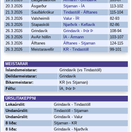
19.3.2026
Laugardalshöll
Ármann - Grindavík
103-87
20.3.2026
Ásgarður
Stjarnan - ÍA
113-102
21.3.2026
Sauðárkrókur
Tindastóll - Álftanes
115-104
26.3.2026
Valsheimili
Valur - ÍR
82-93
26.3.2026
Stapaskóli
Njarðvík - Keflavík
82-86
26.3.2026
Grindavík
Grindavík - Þór Þ
108-94
26.3.2026
AvAir höllin
ÍA - Ármann
103-107
26.3.2026
Álftanes
Álftanes - Stjarnan
124-115
26.3.2026
Meistaravellir
KR - Tindastóll
99-101
MEISTARAR
Íslandsmeistarar:
Grindavík (vs Tindastóll)
Deildarmeistarar:
Grindavík
Bikarmeistarar:
KR (vs Stjarnan)
Féllu:
ÍA, Þór Þ
ÚRSLITAKEPPNI
Lokaúrslit:
Grindavík - Tindastóll
Undanúrslit:
Tindastóll - Stjarnan
Undanúrslit:
Grindavík - Valur
8 liða:
Stjarnan - KR
8 liða:
Grindavík - Njarðvík