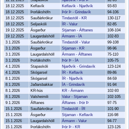
12.12.2025
Stapaskóli
Njarðvík - Þór Þ
92-93
18.12.2025
Keflavík
Keflavík - Njarðvík
93-83
18.12.2025
Þorlákshöfn
Þór Þ - Grindavík
94-106
18.12.2025
Sauðárkrókur
Tindastóll - KR
130-117
18.12.2025
Seljaskóli
ÍR - Valur
82-85
19.12.2025
Ásgarður
Stjarnan - Álftanes
108-104
19.12.2025
Laugardalshöll
Ármann - ÍA
102-83
3.1.2026
Sauðárkrókur
Tindastóll - Valur
99-108
3.1.2026
Ásgarður
Stjarnan - KR
98-96
3.1.2026
Laugardalshöll
Ármann - Álftanes
75-110
3.1.2026
Þorlákshöfn
Þór Þ - ÍA
105-75
4.1.2026
Stapaskóli
Njarðvík - Grindavík
123-124
4.1.2026
Skógarsel
ÍR - Keflavík
89-86
8.1.2026
Skógarsel
ÍR - Njarðvík
84-59
8.1.2026
Jaðarsbakkar
ÍA - Grindavík
91-94
8.1.2026
KR-hús
KR - Ármann
102-93
8.1.2026
Valsheimili
Valur - Stjarnan
102-105
9.1.2026
Álftanes
Álftanes - Þór Þ
97-75
15.1.2026
Sauðárkrókur
Tindastóll - ÍR
101-90
15.1.2026
Ásgarður
Stjarnan - Keflavík
116-98
15.1.2026
Laugardalshöll
Ármann - Valur
94-77
15.1.2026
Þorlákshöfn
Þór Þ - KR
123-126