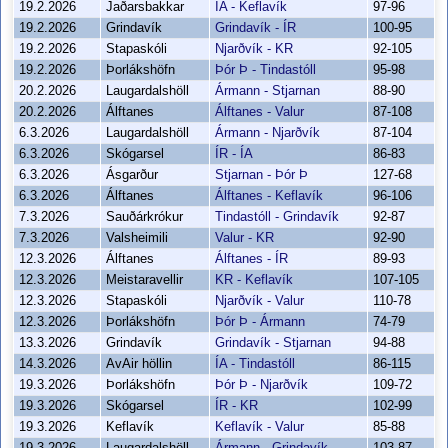
19.2.2026
Jaðarsbakkar
ÍA - Keflavík
97-96
19.2.2026
Grindavík
Grindavík - ÍR
100-95
19.2.2026
Stapaskóli
Njarðvík - KR
92-105
19.2.2026
Þorlákshöfn
Þór Þ - Tindastóll
95-98
20.2.2026
Laugardalshöll
Ármann - Stjarnan
88-90
20.2.2026
Álftanes
Álftanes - Valur
87-108
6.3.2026
Laugardalshöll
Ármann - Njarðvík
87-104
6.3.2026
Skógarsel
ÍR - ÍA
86-83
6.3.2026
Ásgarður
Stjarnan - Þór Þ
127-68
6.3.2026
Álftanes
Álftanes - Keflavík
96-106
7.3.2026
Sauðárkrókur
Tindastóll - Grindavík
92-87
7.3.2026
Valsheimili
Valur - KR
92-90
12.3.2026
Álftanes
Álftanes - ÍR
89-93
12.3.2026
Meistaravellir
KR - Keflavík
107-105
12.3.2026
Stapaskóli
Njarðvík - Valur
110-78
12.3.2026
Þorlákshöfn
Þór Þ - Ármann
74-79
13.3.2026
Grindavík
Grindavík - Stjarnan
94-88
14.3.2026
AvAir höllin
ÍA - Tindastóll
86-115
19.3.2026
Þorlákshöfn
Þór Þ - Njarðvík
109-72
19.3.2026
Skógarsel
ÍR - KR
102-99
19.3.2026
Keflavík
Keflavík - Valur
85-88