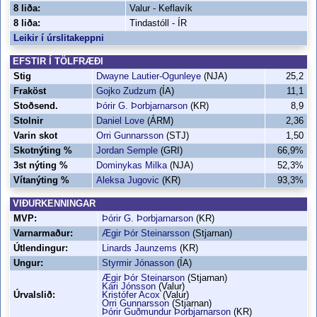
8 liða:
Valur - Keflavík
8 liða:
Tindastóll - ÍR
Leikir í úrslitakeppni
EFSTIR Í TÖLFRÆÐI
Stig
Dwayne Lautier-Ogunleye
(NJA)
25,2
Fraköst
Gojko Zudzum
(ÍA)
11,1
Stoðsend.
Þórir G. Þorbjarnarson
(KR)
8,9
Stolnir
Daniel Love
(ÁRM)
2,36
Varin skot
Orri Gunnarsson
(STJ)
1,50
Skotnýting %
Jordan Semple
(GRI)
66,9%
3st nýting %
Dominykas Milka
(NJA)
52,3%
Vítanýting %
Aleksa Jugovic
(KR)
93,3%
VIÐURKENNINGAR
MVP:
Þórir G. Þorbjarnarson
(KR)
Varnarmaður:
Ægir Þór Steinarsson
(Stjarnan)
Útlendingur:
Linards Jaunzems
(KR)
Ungur:
Styrmir Jónasson
(ÍA)
Ægir Þór Steinarson
(Stjarnan)
Kári Jónsson
(Valur)
Úrvalslið:
Kristófer Acox
(Valur)
Orri Gunnarsson
(Stjarnan)
Þórir Guðmundur Þorbjarnarson
(KR)