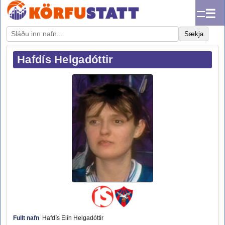
☰
Sækja
Hafdís Helgadóttir
Fullt nafn
Hafdís Elín Helgadóttir