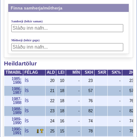
Finna samherja/mótherja
Samherji (leikir saman)
Mótherji (leikir gegn)
Heildartölur
TÍMABIL
FÉLAG
ALD
LEI
MÍN
SKH
SKR
SK%
2H
1985-
ÍS
20
10
-
23
-
23
1986
1986-
ÍS
21
18
-
57
-
57
1987
1987-
ÍS
22
18
-
76
-
76
1988
1988-
ÍS
23
18
-
82
-
82
1989
1989-
ÍS
24
16
-
74
-
74
1990
1990-
ÍS
25
15
-
78
-
78
1991