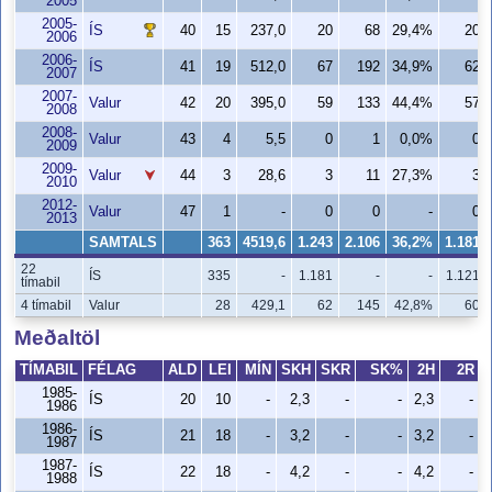
2005
2005-
ÍS
40
15
237,0
20
68
29,4%
20
2006
2006-
ÍS
41
19
512,0
67
192
34,9%
62
2007
2007-
Valur
42
20
395,0
59
133
44,4%
57
2008
2008-
Valur
43
4
5,5
0
1
0,0%
0
2009
2009-
Valur
44
3
28,6
3
11
27,3%
3
2010
2012-
Valur
47
1
-
0
0
-
0
2013
SAMTALS
363
4519,6
1.243
2.106
36,2%
1.181
22
ÍS
335
-
1.181
-
-
1.121
tímabil
4 tímabil
Valur
28
429,1
62
145
42,8%
60
Meðaltöl
TÍMABIL
FÉLAG
ALD
LEI
MÍN
SKH
SKR
SK%
2H
2R
1985-
ÍS
20
10
-
2,3
-
-
2,3
-
1986
1986-
ÍS
21
18
-
3,2
-
-
3,2
-
1987
1987-
ÍS
22
18
-
4,2
-
-
4,2
-
1988