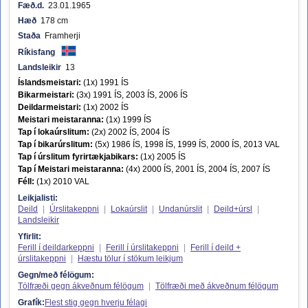
Fæð.d.
23.01.1965
Hæð
178 cm
Staða
Framherji
Ríkisfang
Landsleikir
13
Íslandsmeistari:
(1x) 1991 ÍS
Bikarmeistari:
(3x) 1991 ÍS, 2003 ÍS, 2006 ÍS
Deildarmeistari:
(1x) 2002 ÍS
Meistari meistaranna:
(1x) 1999 ÍS
Tap í lokaúrslitum:
(2x) 2002 ÍS, 2004 ÍS
Tap í bikarúrslitum:
(5x) 1986 ÍS, 1998 ÍS, 1999 ÍS, 2000 ÍS, 2013 VAL
Tap í úrslitum fyrirtækjabikars:
(1x) 2005 ÍS
Tap í Meistari meistaranna:
(4x) 2000 ÍS, 2001 ÍS, 2004 ÍS, 2007 ÍS
Féll:
(1x) 2010 VAL
Leikjalisti:
Deild
|
Úrslitakeppni
|
Lokaúrslit
|
Undanúrslit
|
Deild+úrsl
|
Landsleikir
Yfirlit:
Ferill í deildarkeppni
|
Ferill í úrslitakeppni
|
Ferill í deild +
úrslitakeppni
|
Hæstu tölur í stökum leikjum
Gegn/með félögum:
Tölfræði gegn ákveðnum félögum
|
Tölfræði með ákveðnum félögum
Grafík:
Flest stig gegn hverju félagi