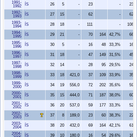
1991-
ÍS
26
5
-
23
-
23
1992
1992-
ÍS
27
15
-
62
-
62
1993
1993-
ÍS
28
18
-
111
-
108
1994
1994-
ÍS
29
21
-
70
164
42,7%
66
1995
1995-
ÍS
30
5
-
16
48
33,3%
16
1996
1996-
ÍS
31
18
-
47
149
31,5%
45
1997
1997-
ÍS
32
14
-
28
95
29,5%
24
1998
1998-
ÍS
33
18
421,0
37
109
33,9%
35
1999
1999-
ÍS
34
19
556,0
72
202
35,6%
59
2000
2000-
ÍS
35
15
444,0
71
187
38,0%
60
2001
2001-
ÍS
36
20
537,0
59
177
33,3%
52
2002
2002-
ÍS
37
8
189,0
23
60
38,3%
22
2003
2003-
ÍS
38
20
432,0
69
164
42,1%
61
2004
2004-
ÍS
39
10
180,0
16
54
29,6%
16