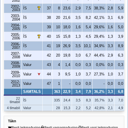
2002
2002-
ÍS
37
8
23,6
2,9
7,5
38,3%
2,8
5,9
2003
2003-
ÍS
38
20
21,6
3,5
8,2
42,1%
3,1
6,9
2004
2004-
ÍS
39
10
18,0
1,6
5,4
29,6%
1,6
5,0
2005
2005-
ÍS
40
15
15,8
1,3
4,5
29,4%
1,3
3,9
2006
2006-
ÍS
41
19
26,9
3,5
10,1
34,9%
3,3
8,9
2007
2007-
Valur
42
20
19,8
3,0
6,7
44,4%
2,9
6,3
2008
2008-
Valur
43
4
1,4
0,0
0,3
0,0%
0,0
0,3
2009
2009-
Valur
44
3
9,5
1,0
3,7
27,3%
1,0
3,7
2010
2012-
Valur
47
1
-
0,0
0,0
-
0,0
0,0
2013
SAMTALS
363
22,9
3,4
7,9
36,2%
3,3
6,8
22
ÍS
335
24,4
3,5
8,3
35,7%
3,3
7,0
tímabil
4 tímabil
Valur
28
15,3
2,2
5,2
42,8%
2,1
4,9
Tákn
Besti leikmaðurinn
Besti varnarmaðurinn
Besti ungi leikmaðurinn