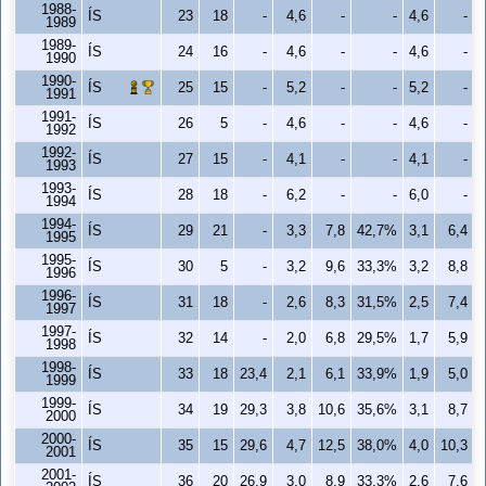
1988-
ÍS
23
18
-
4,6
-
-
4,6
-
1989
1989-
ÍS
24
16
-
4,6
-
-
4,6
-
1990
1990-
ÍS
25
15
-
5,2
-
-
5,2
-
1991
1991-
ÍS
26
5
-
4,6
-
-
4,6
-
1992
1992-
ÍS
27
15
-
4,1
-
-
4,1
-
1993
1993-
ÍS
28
18
-
6,2
-
-
6,0
-
1994
1994-
ÍS
29
21
-
3,3
7,8
42,7%
3,1
6,4
1995
1995-
ÍS
30
5
-
3,2
9,6
33,3%
3,2
8,8
1996
1996-
ÍS
31
18
-
2,6
8,3
31,5%
2,5
7,4
1997
1997-
ÍS
32
14
-
2,0
6,8
29,5%
1,7
5,9
1998
1998-
ÍS
33
18
23,4
2,1
6,1
33,9%
1,9
5,0
1999
1999-
ÍS
34
19
29,3
3,8
10,6
35,6%
3,1
8,7
2000
2000-
ÍS
35
15
29,6
4,7
12,5
38,0%
4,0
10,3
2001
2001-
ÍS
36
20
26,9
3,0
8,9
33,3%
2,6
7,6