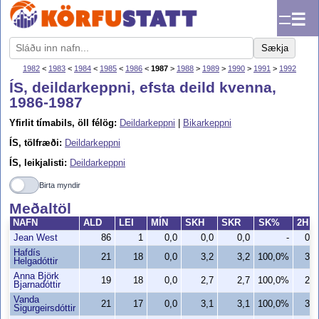
☰
Sækja
1982
<
1983
<
1984
<
1985
<
1986
<
1987
>
1988
>
1989
>
1990
>
1991
>
1992
ÍS, deildarkeppni, efsta deild kvenna,
1986-1987
Yfirlit tímabils, öll félög:
Deildarkeppni
|
Bikarkeppni
ÍS, tölfræði:
Deildarkeppni
ÍS, leikjalisti:
Deildarkeppni
Birta myndir
Meðaltöl
NAFN
ALD
LEI
MÍN
SKH
SKR
SK%
2H
Jean West
86
1
0,0
0,0
0,0
-
0,0
Hafdís
21
18
0,0
3,2
3,2
100,0%
3,2
Helgadóttir
Anna Björk
19
18
0,0
2,7
2,7
100,0%
2,7
Bjarnadóttir
Vanda
21
17
0,0
3,1
3,1
100,0%
3,1
Sigurgeirsdóttir