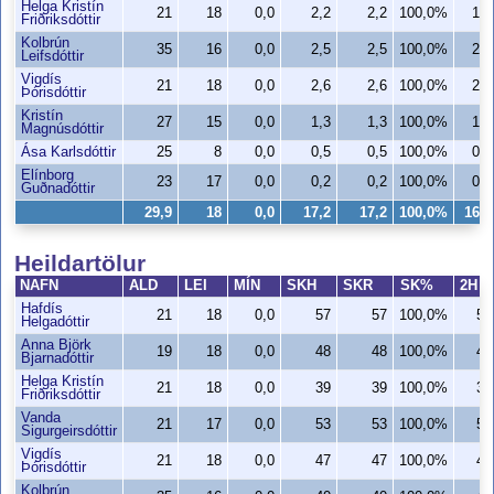
Helga Kristín
21
18
0,0
2,2
2,2
100,0%
1,9
Friðriksdóttir
Kolbrún
35
16
0,0
2,5
2,5
100,0%
2,5
Leifsdóttir
Vigdís
21
18
0,0
2,6
2,6
100,0%
2,6
Þórisdóttir
Kristín
27
15
0,0
1,3
1,3
100,0%
1,3
Magnúsdóttir
Ása Karlsdóttir
25
8
0,0
0,5
0,5
100,0%
0,5
Elínborg
23
17
0,0
0,2
0,2
100,0%
0,1
Guðnadóttir
29,9
18
0,0
17,2
17,2
100,0%
16,7
Heildartölur
NAFN
ALD
LEI
MÍN
SKH
SKR
SK%
2H
Hafdís
21
18
0,0
57
57
100,0%
57
Helgadóttir
Anna Björk
19
18
0,0
48
48
100,0%
48
Bjarnadóttir
Helga Kristín
21
18
0,0
39
39
100,0%
34
Friðriksdóttir
Vanda
21
17
0,0
53
53
100,0%
52
Sigurgeirsdóttir
Vigdís
21
18
0,0
47
47
100,0%
46
Þórisdóttir
Kolbrún