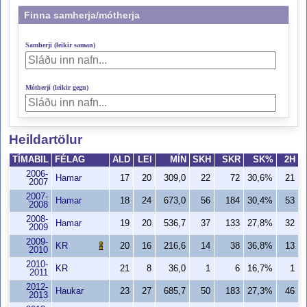
Finna samherja/mótherja
Samherji (leikir saman)
Mótherji (leikir gegn)
Heildartölur
TÍMABIL
FÉLAG
ALD
LEI
MÍN
SKH
SKR
SK%
2H
2006-
Hamar
17
20
309,0
22
72
30,6%
21
2007
2007-
Hamar
18
24
673,0
56
184
30,4%
53
2008
2008-
Hamar
19
20
536,7
37
133
27,8%
32
2009
2009-
KR
20
16
216,6
14
38
36,8%
13
2010
2010-
KR
21
8
36,0
1
6
16,7%
1
2011
2012-
Haukar
23
27
685,7
50
183
27,3%
46
2013