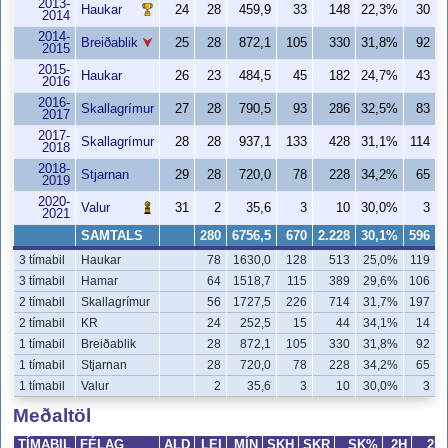
2013-
Haukar
24
28
459,9
33
148
22,3%
30
2014
2014-
Breiðablik
25
28
872,1
105
330
31,8%
92
2015
2015-
Haukar
26
23
484,5
45
182
24,7%
43
2016
2016-
Skallagrímur
27
28
790,5
93
286
32,5%
83
2017
2017-
Skallagrímur
28
28
937,1
133
428
31,1%
114
2018
2018-
Stjarnan
29
28
720,0
78
228
34,2%
65
2019
2020-
Valur
31
2
35,6
3
10
30,0%
3
2021
SAMTALS
280
6756,5
670
2.228
30,1%
596
1
3 tímabil
Haukar
78
1630,0
128
513
25,0%
119
3 tímabil
Hamar
64
1518,7
115
389
29,6%
106
2 tímabil
Skallagrímur
56
1727,5
226
714
31,7%
197
2 tímabil
KR
24
252,5
15
44
34,1%
14
1 tímabil
Breiðablik
28
872,1
105
330
31,8%
92
1 tímabil
Stjarnan
28
720,0
78
228
34,2%
65
1 tímabil
Valur
2
35,6
3
10
30,0%
3
Meðaltöl
TÍMABIL
FÉLAG
ALD
LEI
MÍN
SKH
SKR
SK%
2H
2R