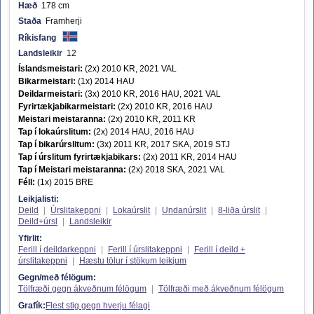
Hæð
178 cm
Staða
Framherji
Ríkisfang
Landsleikir
12
Íslandsmeistari:
(2x) 2010 KR, 2021 VAL
Bikarmeistari:
(1x) 2014 HAU
Deildarmeistari:
(3x) 2010 KR, 2016 HAU, 2021 VAL
Fyrirtækjabikarmeistari:
(2x) 2010 KR, 2016 HAU
Meistari meistaranna:
(2x) 2010 KR, 2011 KR
Tap í lokaúrslitum:
(2x) 2014 HAU, 2016 HAU
Tap í bikarúrslitum:
(3x) 2011 KR, 2017 SKA, 2019 STJ
Tap í úrslitum fyrirtækjabikars:
(2x) 2011 KR, 2014 HAU
Tap í Meistari meistaranna:
(2x) 2018 SKA, 2021 VAL
Féll:
(1x) 2015 BRE
Leikjalisti:
Deild
|
Úrslitakeppni
|
Lokaúrslit
|
Undanúrslit
|
8-liða úrslit
|
Deild+úrsl
|
Landsleikir
Yfirlit:
Ferill í deildarkeppni
|
Ferill í úrslitakeppni
|
Ferill í deild +
úrslitakeppni
|
Hæstu tölur í stökum leikjum
Gegn/með félögum:
Tölfræði gegn ákveðnum félögum
|
Tölfræði með ákveðnum félögum
Grafík:
Flest stig gegn hverju félagi