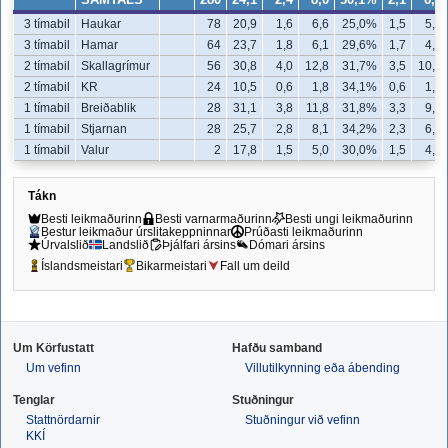
3 tímabil
Haukar
78
20,9
1,6
6,6
25,0%
1,5
5,6
3 tímabil
Hamar
64
23,7
1,8
6,1
29,6%
1,7
4,9
2 tímabil
Skallagrímur
56
30,8
4,0
12,8
31,7%
3,5
10,8
2 tímabil
KR
24
10,5
0,6
1,8
34,1%
0,6
1,6
1 tímabil
Breiðablik
28
31,1
3,8
11,8
31,8%
3,3
9,4
1 tímabil
Stjarnan
28
25,7
2,8
8,1
34,2%
2,3
6,0
1 tímabil
Valur
2
17,8
1,5
5,0
30,0%
1,5
4,5
Tákn
Besti leikmaðurinn
Besti varnarmaðurinn
Besti ungi leikmaðurinn
Bestur leikmaður úrslitakeppninnar
Prúðasti leikmaðurinn
Úrvalslið
Landslið
Þjálfari ársins
Dómari ársins
Íslandsmeistari
Bikarmeistari
Fall um deild
Um Körfustatt
Hafðu samband
Um vefinn
Villutilkynning eða ábending
Tenglar
Stuðningur
Stattnördarnir
Stuðningur við vefinn
KKÍ