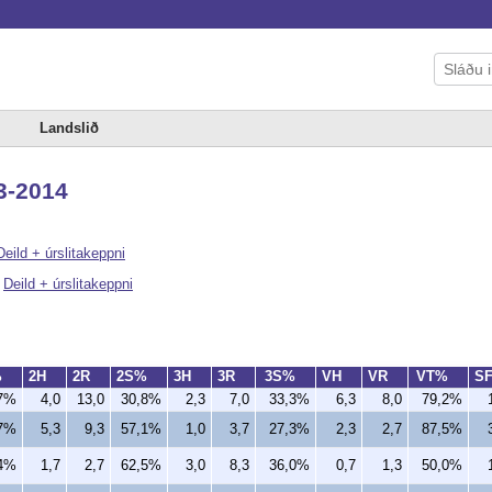
Landslið
13-2014
Deild + úrslitakeppni
|
Deild + úrslitakeppni
%
2H
2R
2S%
3H
3R
3S%
VH
VR
VT%
S
,7%
4,0
13,0
30,8%
2,3
7,0
33,3%
6,3
8,0
79,2%
,7%
5,3
9,3
57,1%
1,0
3,7
27,3%
2,3
2,7
87,5%
,4%
1,7
2,7
62,5%
3,0
8,3
36,0%
0,7
1,3
50,0%