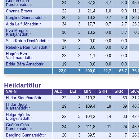
Guðrún Gróa
24
3
37,3
3,7
8,0
45
Þorsteinsdóttir
Chynna Brown
22
1
21,4
1,0
9,0
11
Berglind Gunnarsdóttir
20
3
13,2
0,7
2,3
28
Alda Leif Jónsdóttir
34
3
17,7
0,7
2,7
25
Eva Margrét
16
3
13,2
0,0
3,7
0,
Kristjánsdóttir
Silja Katrín Davíðsdóttir
16
3
0,0
0,0
0,0
Rebekka Rán Karlsdóttir
17
3
0,0
0,0
0,0
Hugrún Eva
23
2
1,1
0,0
0,0
Valdimarsdóttir
Edda Bára Árnadóttir
19
3
0,0
0,0
0,0
22,0
3
200,0
22,7
63,7
35
Heildartölur
NAFN
ALD
LEI
MÍN
SKH
SKR
SK
Hildur Sigurðardóttir
32
3
119,3
19
60
31
Hildur Björg
19
3
109,4
19
39
48
Kjartansdóttir
Helga Hjördís
22
3
104,2
14
33
42
Björgvinsdóttir
Guðrún Gróa
24
3
111,8
11
24
45
Þorsteinsdóttir
Berglind Gunnarsdóttir
20
3
39,5
2
7
28