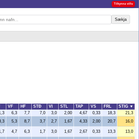
Tilkynna villu
Sækja
F
VF
HF
STÐ
VI
STL
TAP
VS
FRL
STIG
▼
1,3
6,3
7,7
7,0
3,0
2,00
4,67
0,33
18,3
21,3
3,3
5,3
8,7
3,7
2,7
1,67
4,33
2,00
20,7
16,0
1,7
4,7
6,3
1,7
3,0
1,67
2,67
0,33
13,3
13,0