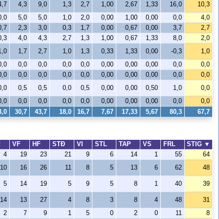
4,7
4,3
9,0
1,3
2,7
1,00
2,67
1,33
16,0
10,3
0,0
5,0
5,0
1,0
2,0
0,00
1,00
0,00
0,0
4,0
0,7
2,3
3,0
0,3
1,7
0,00
0,67
0,00
3,7
2,7
0,3
4,0
4,3
2,7
1,3
1,00
0,67
1,33
8,0
2,0
1,0
1,7
2,7
1,0
1,3
0,33
1,33
0,00
-0,3
1,0
0,0
0,0
0,0
0,0
0,0
0,00
0,00
0,00
0,0
0,0
0,0
0,0
0,0
0,0
0,0
0,00
0,00
0,00
0,0
0,0
0,0
0,5
0,5
0,0
0,5
0,00
0,00
0,50
1,0
0,0
0,0
0,0
0,0
0,0
0,0
0,00
0,00
0,00
0,0
0,0
3,0
30,7
43,7
18,0
16,7
7,67
17,33
5,67
80,3
67,7
F
VF
HF
STÐ
VI
STL
TAP
VS
FRL
STIG
▼
4
19
23
21
9
6
14
1
55
64
10
16
26
11
8
5
13
6
62
48
5
14
19
5
9
5
8
1
40
39
14
13
27
4
8
3
8
4
48
31
2
7
9
1
5
0
2
0
11
8