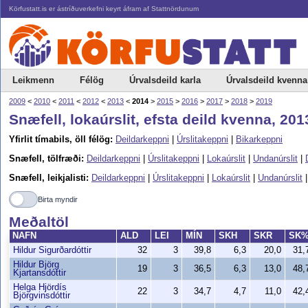
Körfustatt.is er ástríðuverkefni keyrt áfram af Stattnördunum
Leikmenn
Félög
Úrvalsdeild karla
Úrvalsdeild kvenna
2009
<
2010
<
2011
<
2012
<
2013
<
2014
>
2015
>
2016
>
2017
>
2018
>
2019
Snæfell, lokaúrslit, efsta deild kvenna, 20
Yfirlit tímabils, öll félög:
Deildarkeppni
|
Úrslitakeppni
|
Bikarkeppni
Snæfell, tölfræði:
Deildarkeppni
|
Úrslitakeppni
|
Lokaúrslit
|
Undanúrslit
|
Snæfell, leikjalisti:
Deildarkeppni
|
Úrslitakeppni
|
Lokaúrslit
|
Undanúrslit
Birta myndir
Meðaltöl
NAFN
ALD
LEI
MÍN
SKH
SKR
SK
Hildur Sigurðardóttir
32
3
39,8
6,3
20,0
31
Hildur Björg
19
3
36,5
6,3
13,0
48
Kjartansdóttir
Helga Hjördís
22
3
34,7
4,7
11,0
42
Björgvinsdóttir