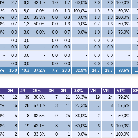
,8%
2,7
6,3
42,1%
1,0
1,7
60,0%
2,0
2,0
100,0%
,1%
0,0
8,0
0,0%
1,0
1,0
100,0%
1,0
2,0
50,0%
,6%
0,7
2,0
33,3%
0,0
0,3
0,0%
1,3
1,3
100,0%
,0%
0,7
1,3
50,0%
0,0
1,3
0,0%
0,7
1,3
50,0%
0%
0,0
3,0
0,0%
0,0
0,7
0,0%
1,0
1,3
75,0%
-
0,0
0,0
-
0,0
0,0
-
0,0
0,0
-
-
0,0
0,0
-
0,0
0,0
-
0,0
0,0
-
-
0,0
0,0
-
0,0
0,0
-
0,0
0,0
-
-
0,0
0,0
-
0,0
0,0
-
0,0
0,0
-
,6%
15,0
40,3
37,2%
7,7
23,3
32,9%
14,7
18,7
78,6%
1
%
2H
2R
2S%
3H
3R
3S%
VH
VR
VT%
S
,7%
12
39
30,8%
7
21
33,3%
19
24
79,2%
,7%
16
28
57,1%
3
11
27,3%
7
8
87,5%
,4%
5
8
62,5%
9
25
36,0%
2
4
50,0%
,8%
8
19
42,1%
3
5
60,0%
6
6
100,0%
,6%
2
6
33,3%
0
1
0,0%
4
4
100,0%