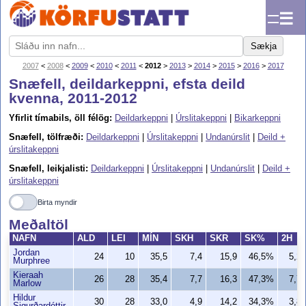
☰
Sækja
2007
<
2008
<
2009
<
2010
<
2011
<
2012
>
2013
>
2014
>
2015
>
2016
>
2017
Snæfell, deildarkeppni, efsta deild
kvenna, 2011-2012
Yfirlit tímabils, öll félög:
Deildarkeppni
|
Úrslitakeppni
|
Bikarkeppni
Snæfell, tölfræði:
Deildarkeppni
|
Úrslitakeppni
|
Undanúrslit
|
Deild +
úrslitakeppni
Snæfell, leikjalisti:
Deildarkeppni
|
Úrslitakeppni
|
Undanúrslit
|
Deild +
úrslitakeppni
Birta myndir
Meðaltöl
NAFN
ALD
LEI
MÍN
SKH
SKR
SK%
2H
Jordan
24
10
35,5
7,4
15,9
46,5%
5,2
Murphree
Kieraah
26
28
35,4
7,7
16,3
47,3%
7,7
Marlow
Hildur
30
28
33,0
4,9
14,2
34,3%
3,8