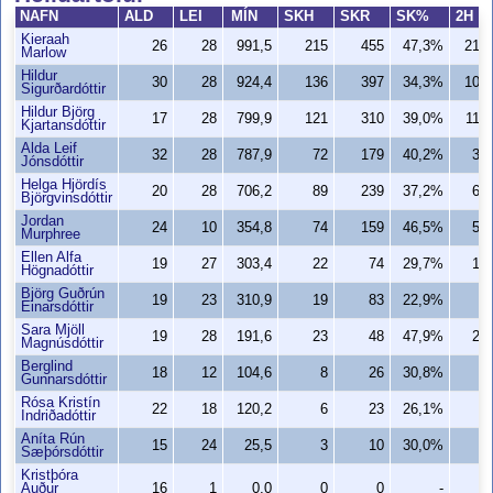
NAFN
ALD
LEI
MÍN
SKH
SKR
SK%
2H
Kieraah
26
28
991,5
215
455
47,3%
215
Marlow
Hildur
30
28
924,4
136
397
34,3%
106
Sigurðardóttir
Hildur Björg
17
28
799,9
121
310
39,0%
116
Kjartansdóttir
Alda Leif
32
28
787,9
72
179
40,2%
38
Jónsdóttir
Helga Hjördís
20
28
706,2
89
239
37,2%
63
Björgvinsdóttir
Jordan
24
10
354,8
74
159
46,5%
52
Murphree
Ellen Alfa
19
27
303,4
22
74
29,7%
18
Högnadóttir
Björg Guðrún
19
23
310,9
19
83
22,9%
4
Einarsdóttir
Sara Mjöll
19
28
191,6
23
48
47,9%
22
Magnúsdóttir
Berglind
18
12
104,6
8
26
30,8%
6
Gunnarsdóttir
Rósa Kristín
22
18
120,2
6
23
26,1%
5
Indriðadóttir
Aníta Rún
15
24
25,5
3
10
30,0%
3
Sæþórsdóttir
Kristþóra
Auður
16
1
0,0
0
0
-
0