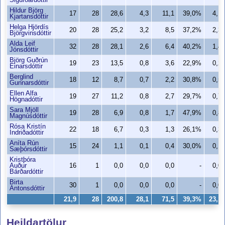
Sigurðardóttir
Hildur Björg
17
28
28,6
4,3
11,1
39,0%
4,1
Kjartansdóttir
Helga Hjördís
20
28
25,2
3,2
8,5
37,2%
2,3
Björgvinsdóttir
Alda Leif
32
28
28,1
2,6
6,4
40,2%
1,4
Jónsdóttir
Björg Guðrún
19
23
13,5
0,8
3,6
22,9%
0,2
Einarsdóttir
Berglind
18
12
8,7
0,7
2,2
30,8%
0,5
Gunnarsdóttir
Ellen Alfa
19
27
11,2
0,8
2,7
29,7%
0,7
Högnadóttir
Sara Mjöll
19
28
6,9
0,8
1,7
47,9%
0,8
Magnúsdóttir
Rósa Kristín
22
18
6,7
0,3
1,3
26,1%
0,3
Indriðadóttir
Aníta Rún
15
24
1,1
0,1
0,4
30,0%
0,1
Sæþórsdóttir
Kristþóra
Auður
16
1
0,0
0,0
0,0
-
0,0
Bárðardóttir
Birta
30
1
0,0
0,0
0,0
-
0,0
Antonsdóttir
21,9
28
200,8
28,1
71,5
39,3%
23,1
Heildartölur