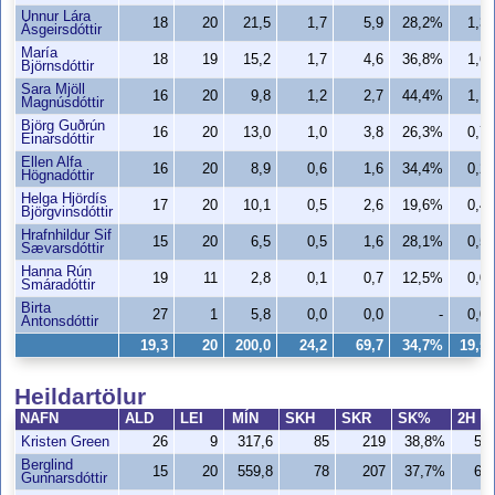
Unnur Lára
18
20
21,5
1,7
5,9
28,2%
1,3
Ásgeirsdóttir
María
18
19
15,2
1,7
4,6
36,8%
1,6
Björnsdóttir
Sara Mjöll
16
20
9,8
1,2
2,7
44,4%
1,1
Magnúsdóttir
Björg Guðrún
16
20
13,0
1,0
3,8
26,3%
0,7
Einarsdóttir
Ellen Alfa
16
20
8,9
0,6
1,6
34,4%
0,2
Högnadóttir
Helga Hjördís
17
20
10,1
0,5
2,6
19,6%
0,4
Björgvinsdóttir
Hrafnhildur Sif
15
20
6,5
0,5
1,6
28,1%
0,5
Sævarsdóttir
Hanna Rún
19
11
2,8
0,1
0,7
12,5%
0,0
Smáradóttir
Birta
27
1
5,8
0,0
0,0
-
0,0
Antonsdóttir
19,3
20
200,0
24,2
69,7
34,7%
19,5
Heildartölur
NAFN
ALD
LEI
MÍN
SKH
SKR
SK%
2H
Kristen Green
26
9
317,6
85
219
38,8%
55
Berglind
15
20
559,8
78
207
37,7%
69
Gunnarsdóttir