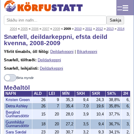
☰
Sækja
2004
<
2005
<
2006
<
2007
<
2008
<
2009
>
2010
>
2011
>
2012
>
2013
>
2014
Snæfell, deildarkeppni, efsta deild
kvenna, 2008-2009
Yfirlit tímabils, öll félög:
Deildarkeppni
|
Bikarkeppni
Snæfell, tölfræði:
Deildarkeppni
Snæfell, leikjalisti:
Deildarkeppni
Birta myndir
Meðaltöl
NAFN
ALD
LEI
MÍN
SKH
SKR
SK%
2H
Kristen Green
26
9
35,3
9,4
24,3
38,8%
6,1
Detra Ashley
26
7
35,4
7,0
19,6
35,8%
6,1
Berglind
15
20
28,0
3,9
10,4
37,7%
3,5
Gunnarsdóttir
Gunnhildur
18
20
27,2
3,5
9,4
36,7%
3,1
Gunnarsdóttir
Sara Sædal
23
20
30,7
3,2
9,3
34,1%
2,5