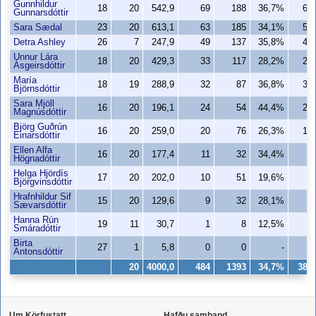
Gunnhildur
18
20
542,9
69
188
36,7%
61
Gunnarsdóttir
Sara Sædal
23
20
613,1
63
185
34,1%
50
Detra Ashley
26
7
247,9
49
137
35,8%
43
Unnur Lára
18
20
429,3
33
117
28,2%
25
Ásgeirsdóttir
María
18
19
288,9
32
87
36,8%
30
Björnsdóttir
Sara Mjöll
16
20
196,1
24
54
44,4%
21
Magnúsdóttir
Björg Guðrún
16
20
259,0
20
76
26,3%
14
Einarsdóttir
Ellen Alfa
16
20
177,4
11
32
34,4%
4
Högnadóttir
Helga Hjördís
17
20
202,0
10
51
19,6%
8
Björgvinsdóttir
Hrafnhildur Sif
15
20
129,6
9
32
28,1%
9
Sævarsdóttir
Hanna Rún
19
11
30,7
1
8
12,5%
0
Smáradóttir
Birta
27
1
5,8
0
0
-
0
Antonsdóttir
20
4000,0
484
1393
34,7%
389
Um Körfustatt
Hafðu samband