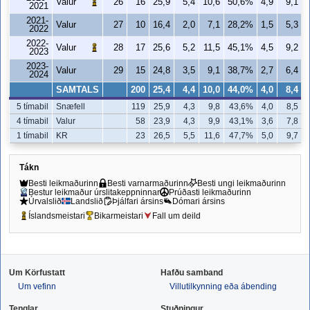
Valur
26
16
25,9
5,4
10,6
50,6%
4,9
9,1
2021
2021-
Valur
27
10
16,4
2,0
7,1
28,2%
1,5
5,3
2022
2022-
Valur
28
17
25,6
5,2
11,5
45,1%
4,5
9,2
2023
2023-
Valur
29
15
24,8
3,5
9,1
38,7%
2,7
6,4
2024
SAMTALS
200
25,4
4,4
10,0
44,0%
4,0
8,4
5 tímabil
Snæfell
119
25,9
4,3
9,8
43,6%
4,0
8,5
4 tímabil
Valur
58
23,9
4,3
9,9
43,1%
3,6
7,8
1 tímabil
KR
23
26,5
5,5
11,6
47,7%
5,0
9,7
Tákn
Besti leikmaðurinn
Besti varnarmaðurinn
Besti ungi leikmaðurinn
Bestur leikmaður úrslitakeppninnar
Prúðasti leikmaðurinn
Úrvalslið
Landslið
Þjálfari ársins
Dómari ársins
Íslandsmeistari
Bikarmeistari
Fall um deild
Um Körfustatt
Hafðu samband
Um vefinn
Villutilkynning eða ábending
Tenglar
Stuðningur