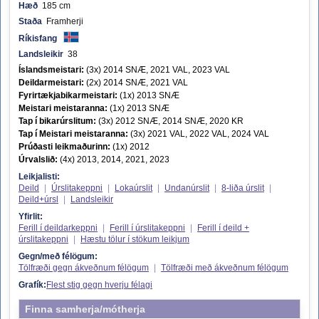
Hæð
185 cm
Staða
Framherji
Ríkisfang
Landsleikir
38
Íslandsmeistari:
(3x) 2014 SNÆ, 2021 VAL, 2023 VAL
Deildarmeistari:
(2x) 2014 SNÆ, 2021 VAL
Fyrirtækjabikarmeistari:
(1x) 2013 SNÆ
Meistari meistaranna:
(1x) 2013 SNÆ
Tap í bikarúrslitum:
(3x) 2012 SNÆ, 2014 SNÆ, 2020 KR
Tap í Meistari meistaranna:
(3x) 2021 VAL, 2022 VAL, 2024 VAL
Prúðasti leikmaðurinn:
(1x) 2012
Úrvalslið:
(4x) 2013, 2014, 2021, 2023
Leikjalisti:
Deild
|
Úrslitakeppni
|
Lokaúrslit
|
Undanúrslit
|
8-liða úrslit
|
Deild+úrsl
|
Landsleikir
Yfirlit:
Ferill í deildarkeppni
|
Ferill í úrslitakeppni
|
Ferill í deild +
úrslitakeppni
|
Hæstu tölur í stökum leikjum
Gegn/með félögum:
Tölfræði gegn ákveðnum félögum
|
Tölfræði með ákveðnum félögum
Grafík:
Flest stig gegn hverju félagi
Finna samherja/mótherja