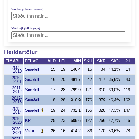
Samherji (leikir saman)
Mótherji (leikir gegn)
Heildartölur
TÍMABIL
FÉLAG
ALD
LEI
MÍN
SKH
SKR
SK%
2H
2009-
Snæfell
15
19
146,4
15
34
44,1%
14
2010
2010-
Snæfell
16
20
491,7
42
117
35,9%
40
1
2011
2011-
Snæfell
17
28
799,9
121
310
39,0%
116
2
2012
2012-
Snæfell
18
28
910,9
176
379
46,4%
162
3
2013
2013-
Snæfell
19
24
732,1
155
328
47,3%
147
2
2014
2019-
KR
25
23
609,6
127
266
47,7%
116
2
2020
2020-
Valur
26
16
414,2
86
170
50,6%
78
1
2021