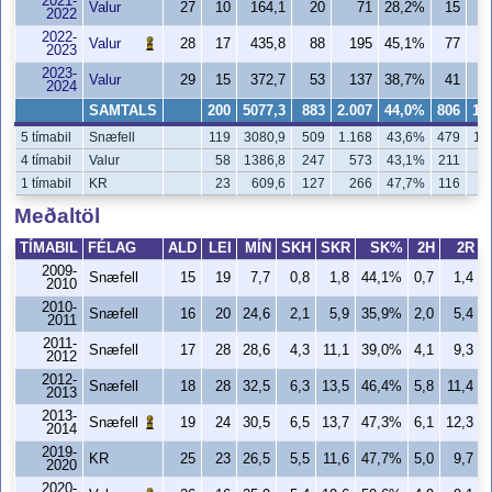
2021-
Valur
27
10
164,1
20
71
28,2%
15
2022
2022-
Valur
28
17
435,8
88
195
45,1%
77
1
2023
2023-
Valur
29
15
372,7
53
137
38,7%
41
2024
SAMTALS
200
5077,3
883
2.007
44,0%
806
1.
5 tímabil
Snæfell
119
3080,9
509
1.168
43,6%
479
1.
4 tímabil
Valur
58
1386,8
247
573
43,1%
211
4
1 tímabil
KR
23
609,6
127
266
47,7%
116
2
Meðaltöl
TÍMABIL
FÉLAG
ALD
LEI
MÍN
SKH
SKR
SK%
2H
2R
2009-
Snæfell
15
19
7,7
0,8
1,8
44,1%
0,7
1,4
2010
2010-
Snæfell
16
20
24,6
2,1
5,9
35,9%
2,0
5,4
2011
2011-
Snæfell
17
28
28,6
4,3
11,1
39,0%
4,1
9,3
2012
2012-
Snæfell
18
28
32,5
6,3
13,5
46,4%
5,8
11,4
2013
2013-
Snæfell
19
24
30,5
6,5
13,7
47,3%
6,1
12,3
2014
2019-
KR
25
23
26,5
5,5
11,6
47,7%
5,0
9,7
2020
2020-