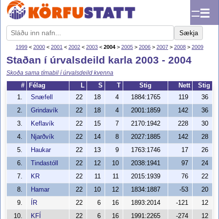
☰
Sækja
1999
<
2000
<
2001
<
2002
<
2003
<
2004
>
2005
>
2006
>
2007
>
2008
>
2009
Staðan í úrvalsdeild karla 2003 - 2004
Skoða sama tímabil í úrvalsdeild kvenna
#
Félag
L
S
T
Stig
Nett
Stig
1.
Snæfell
22
18
4
1884:1765
119
36
2.
Grindavík
22
18
4
2001:1859
142
36
3.
Keflavík
22
15
7
2170:1942
228
30
4.
Njarðvík
22
14
8
2027:1885
142
28
5.
Haukar
22
13
9
1763:1746
17
26
6.
Tindastóll
22
12
10
2038:1941
97
24
7.
KR
22
11
11
2015:1939
76
22
8.
Hamar
22
10
12
1834:1887
-53
20
9.
ÍR
22
6
16
1893:2014
-121
12
10.
KFÍ
22
6
16
1991:2265
-274
12