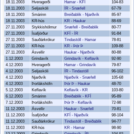
18.11.2003
Hveragerði
Hamar - KFÍ
104-83
18.11.2003
Seljaskóli
ÍR - Snæfell
67-79
18.11.2003
Smárinn
Breiðablik - Njarðvík
85-97
18.11.2003
KR-hús
KR - Haukar
88-69
27.11.2003
Stykkishólmur
Snæfell - Breiðablik
80-77
27.11.2003
Ísafjörður
KFÍ - ÍR
91-84
27.11.2003
Sauðárkrókur
Tindastóll - Hamar
78-81
27.11.2003
KR-hús
KR - Þór Þ
109-88
27.11.2003
Ásvellir
Haukar - Njarðvík
80-88
1.12.2003
Grindavík
Grindavík - Keflavík
92-90
4.12.2003
Hveragerði
Hamar - Grindavík
79-87
4.12.2003
Seljaskóli
ÍR - Tindastóll
96-102
4.12.2003
Njarðvík
Njarðvík - Snæfell
105-68
4.12.2003
Þorlákshöfn
Þór Þ - Haukar
48-70
5.12.2003
Keflavík
Keflavík - KR
103-80
6.12.2003
Smárinn
Breiðablik - KFÍ
95-89
7.12.2003
Þorlákshöfn
Þór Þ - Keflavík
72-98
11.12.2003
Ásvellir
Haukar - Snæfell
70-81
11.12.2003
Ísafjörður
KFÍ - Njarðvík
98-104
11.12.2003
Sauðárkrókur
Tindastóll - Breiðablik
94-77
11.12.2003
KR-hús
KR - Hamar
98-90