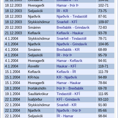
12.12.2003
Grindavík
Grindavík - ÍR
104-92
18.12.2003
Hveragerði
Hamar - Þór Þ
102-71
18.12.2003
Seljaskóli
ÍR - KR
73-75
18.12.2003
Njarðvík
Njarðvík - Tindastóll
87-91
18.12.2003
Stykkishólmur
Snæfell - KFÍ
109-97
20.12.2003
Smárinn
Breiðablik - Grindavík
72-83
21.12.2003
Keflavík
Keflavík - Haukar
93-78
4.1.2004
Stykkishólmur
Snæfell - Tindastóll
78-71
4.1.2004
Njarðvík
Njarðvík - Grindavík
104-95
4.1.2004
Smárinn
Breiðablik - KR
68-89
4.1.2004
Seljaskóli
ÍR - Þór Þ
95-79
4.1.2004
Hveragerði
Hamar - Keflavík
94-91
4.1.2004
Ásvellir
Haukar - KFÍ
118-71
15.1.2004
Keflavík
Keflavík - ÍR
111-79
15.1.2004
KR-hús
KR - Njarðvík
94-89
15.1.2004
Hveragerði
Hamar - Haukar
78-84
18.1.2004
Þorlákshöfn
Þór Þ - Breiðablik
69-78
19.1.2004
Sauðárkrókur
Tindastóll - KFÍ
111-95
22.1.2004
Ísafjörður
KFÍ - Grindavík
93-110
22.1.2004
Stykkishólmur
Snæfell - KR
91-90
22.1.2004
Njarðvík
Njarðvík - Þór Þ
85-66
22.1.2004
Seljaskóli
ÍR - Hamar
98-84