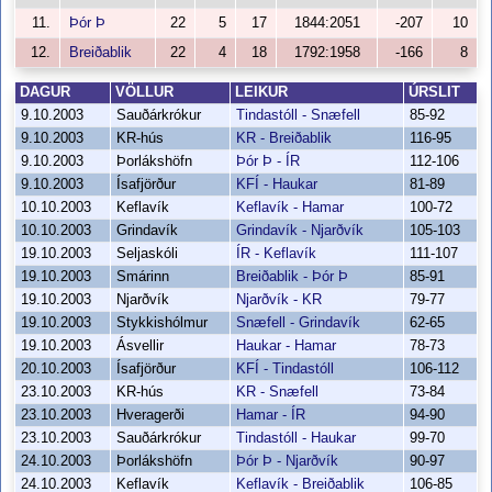
11.
Þór Þ
22
5
17
1844:2051
-207
10
12.
Breiðablik
22
4
18
1792:1958
-166
8
DAGUR
VÖLLUR
LEIKUR
ÚRSLIT
9.10.2003
Sauðárkrókur
Tindastóll - Snæfell
85-92
9.10.2003
KR-hús
KR - Breiðablik
116-95
9.10.2003
Þorlákshöfn
Þór Þ - ÍR
112-106
9.10.2003
Ísafjörður
KFÍ - Haukar
81-89
10.10.2003
Keflavík
Keflavík - Hamar
100-72
10.10.2003
Grindavík
Grindavík - Njarðvík
105-103
19.10.2003
Seljaskóli
ÍR - Keflavík
111-107
19.10.2003
Smárinn
Breiðablik - Þór Þ
85-91
19.10.2003
Njarðvík
Njarðvík - KR
79-77
19.10.2003
Stykkishólmur
Snæfell - Grindavík
62-65
19.10.2003
Ásvellir
Haukar - Hamar
78-73
20.10.2003
Ísafjörður
KFÍ - Tindastóll
106-112
23.10.2003
KR-hús
KR - Snæfell
73-84
23.10.2003
Hveragerði
Hamar - ÍR
94-90
23.10.2003
Sauðárkrókur
Tindastóll - Haukar
99-70
24.10.2003
Þorlákshöfn
Þór Þ - Njarðvík
90-97
24.10.2003
Keflavík
Keflavík - Breiðablik
106-85