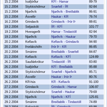
15.2.2004
Ísafjörður
KFÍ - Hamar
89-79
15.2.2004
Stykkishólmur
Snæfell - ÍR
92-84
15.2.2004
Njarðvík
Njarðvík - Breiðablik
86-91
15.2.2004
Ásvellir
Haukar - KR
76-74
16.2.2004
Grindavík
Grindavík - Þór Þ
88-81
19.2.2004
Seljaskóli
ÍR - KFÍ
101-77
19.2.2004
Hveragerði
Hamar - Tindastóll
82-94
19.2.2004
Njarðvík
Njarðvík - Haukar
79-70
20.2.2004
Keflavík
Keflavík - Grindavík
94-90
20.2.2004
Þorlákshöfn
Þór Þ - KR
86-85
20.2.2004
Smárinn
Breiðablik - Snæfell
84-87
21.2.2004
Keflavík
Keflavík - KFÍ
124-89
26.2.2004
Sauðárkrókur
Tindastóll - ÍR
83-80
26.2.2004
Ísafjörður
KFÍ - Breiðablik
95-88
26.2.2004
Stykkishólmur
Snæfell - Njarðvík
85-71
26.2.2004
Ásvellir
Haukar - Þór Þ
80-76
26.2.2004
KR-hús
KR - Keflavík
91-100
27.2.2004
Grindavík
Grindavík - Hamar
106-97
29.2.2004
Stykkishólmur
Snæfell - Haukar
79-69
29.2.2004
Njarðvík
Njarðvík - KFÍ
125-81
29.2.2004
Smárinn
Breiðablik - Tindastóll
74-89