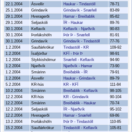
22.1.2004
Ásvellir
Haukar - Tindastóll
78-71
25.1.2004
Grindavík
Grindavík - Snæfell
83-89
29.1.2004
Hveragerði
Hamar - Breiðablik
85-82
29.1.2004
Seljaskóli
ÍR - Haukar
89-76
30.1.2004
Keflavík
Keflavík - Njarðvík
90-83
30.1.2004
Þorlákshöfn
Þór Þ - Snæfell
81-91
30.1.2004
Grindavík
Grindavík - Tindastóll
77-76
1.2.2004
Sauðárkrókur
Tindastóll - KR
109-92
1.2.2004
Ísafjörður
KFÍ - Þór Þ
98-91
1.2.2004
Stykkishólmur
Snæfell - Keflavík
94-90
1.2.2004
Njarðvík
Njarðvík - Hamar
73-90
1.2.2004
Smárinn
Breiðablik - ÍR
79-91
1.2.2004
Ásvellir
Haukar - Grindavík
89-79
5.2.2004
KR-hús
KR - KFÍ
111-84
10.2.2004
Smárinn
Breiðablik - Keflavík
98-105
12.2.2004
KR-hús
KR - Grindavík
90-104
12.2.2004
Smárinn
Breiðablik - Haukar
70-74
12.2.2004
Seljaskóli
ÍR - Njarðvík
95-102
12.2.2004
Hveragerði
Hamar - Snæfell
69-86
13.2.2004
Þorlákshöfn
Þór Þ - Tindastóll
110-85
15.2.2004
Sauðárkrókur
Tindastóll - Keflavík
105-81