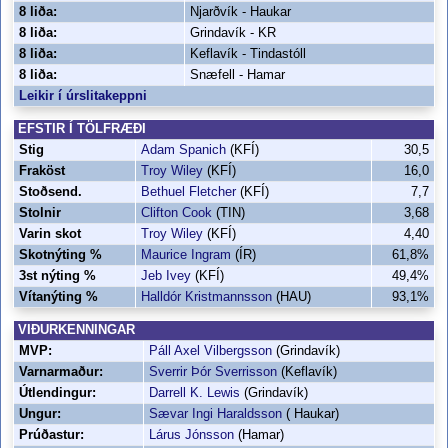
8 liða:
Njarðvík - Haukar
8 liða:
Grindavík - KR
8 liða:
Keflavík - Tindastóll
8 liða:
Snæfell - Hamar
Leikir í úrslitakeppni
EFSTIR Í TÖLFRÆÐI
Stig
Adam Spanich
(KFÍ)
30,5
Fraköst
Troy Wiley
(KFÍ)
16,0
Stoðsend.
Bethuel Fletcher
(KFÍ)
7,7
Stolnir
Clifton Cook
(TIN)
3,68
Varin skot
Troy Wiley
(KFÍ)
4,40
Skotnýting %
Maurice Ingram
(ÍR)
61,8%
3st nýting %
Jeb Ivey
(KFÍ)
49,4%
Vítanýting %
Halldór Kristmannsson
(HAU)
93,1%
VIÐURKENNINGAR
MVP:
Páll Axel Vilbergsson
(Grindavík)
Varnarmaður:
Sverrir Þór Sverrisson
(Keflavík)
Útlendingur:
Darrell K. Lewis
(Grindavík)
Ungur:
Sævar Ingi Haraldsson
( Haukar)
Prúðastur:
Lárus Jónsson
(Hamar)