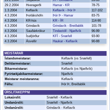
29.2.2004
Seljaskóli
ÍR - Grindavík
69-88
29.2.2004
Hveragerði
Hamar - KR
78-75
1.3.2004
Keflavík
Keflavík - Þór Þ
117-102
4.3.2004
Þorlákshöfn
Þór Þ - Hamar
83-75
4.3.2004
KR-hús
KR - ÍR
114-90
4.3.2004
Grindavík
Grindavík - Breiðablik
101-78
4.3.2004
Sauðárkrókur
Tindastóll - Njarðvík
96-99
4.3.2004
Ísafjörður
KFÍ - Snæfell
93-90
4.3.2004
Ásvellir
Haukar - Keflavík
90-88
MEISTARAR
Íslandsmeistarar:
Keflavík (vs Snæfell)
Deildarmeistarar:
Snæfell
Bikarmeistarar:
Keflavík (vs Njarðvík)
Fyrirtækjabikarmeistarar:
Njarðvík
Meistarar meistaranna:
Keflavík
Féllu:
Þór Þ, Breiðablik
ÚRSLITAKEPPNI
Lokaúrslit:
Snæfell - Keflavík
Undanúrslit:
Snæfell - Njarðvík
Undanúrslit:
Grindavík - Keflavík