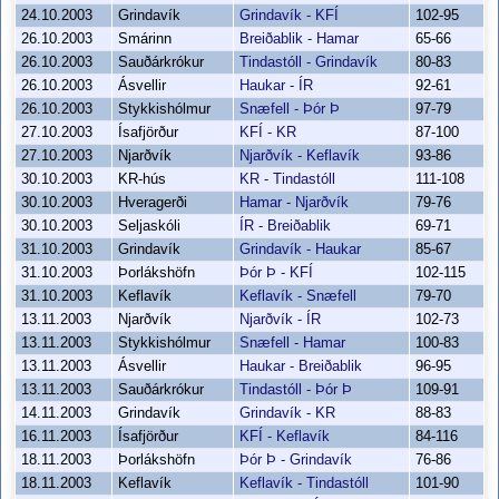
24.10.2003
Grindavík
Grindavík - KFÍ
102-95
26.10.2003
Smárinn
Breiðablik - Hamar
65-66
26.10.2003
Sauðárkrókur
Tindastóll - Grindavík
80-83
26.10.2003
Ásvellir
Haukar - ÍR
92-61
26.10.2003
Stykkishólmur
Snæfell - Þór Þ
97-79
27.10.2003
Ísafjörður
KFÍ - KR
87-100
27.10.2003
Njarðvík
Njarðvík - Keflavík
93-86
30.10.2003
KR-hús
KR - Tindastóll
111-108
30.10.2003
Hveragerði
Hamar - Njarðvík
79-76
30.10.2003
Seljaskóli
ÍR - Breiðablik
69-71
31.10.2003
Grindavík
Grindavík - Haukar
85-67
31.10.2003
Þorlákshöfn
Þór Þ - KFÍ
102-115
31.10.2003
Keflavík
Keflavík - Snæfell
79-70
13.11.2003
Njarðvík
Njarðvík - ÍR
102-73
13.11.2003
Stykkishólmur
Snæfell - Hamar
100-83
13.11.2003
Ásvellir
Haukar - Breiðablik
96-95
13.11.2003
Sauðárkrókur
Tindastóll - Þór Þ
109-91
14.11.2003
Grindavík
Grindavík - KR
88-83
16.11.2003
Ísafjörður
KFÍ - Keflavík
84-116
18.11.2003
Þorlákshöfn
Þór Þ - Grindavík
76-86
18.11.2003
Keflavík
Keflavík - Tindastóll
101-90