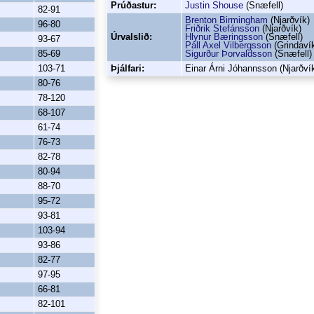
Prúðastur:
Justin Shouse
(Snæfell)
82-91
Brenton Birmingham
(Njarðvík)
96-80
Friðrik Stefánsson
(Njarðvík)
Úrvalslið:
Hlynur Bæringsson
(Snæfell)
93-67
Páll Axel Vilbergsson
(Grindaví
85-69
Sigurður Þorvaldsson
(Snæfell)
103-71
Þjálfari:
Einar Árni Jóhannsson (Njarðví
80-76
78-120
68-107
61-74
76-73
82-78
80-94
88-70
95-72
93-81
103-94
93-86
82-77
97-95
66-81
82-101