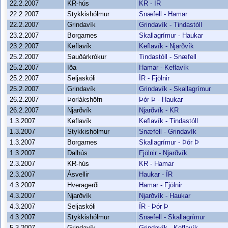
22.2.2007
KR-hús
KR - ÍR
22.2.2007
Stykkishólmur
Snæfell - Hamar
22.2.2007
Grindavík
Grindavík - Tindastóll
23.2.2007
Borgarnes
Skallagrímur - Haukar
23.2.2007
Keflavík
Keflavík - Njarðvík
25.2.2007
Sauðárkrókur
Tindastóll - Snæfell
25.2.2007
Iða
Hamar - Keflavík
25.2.2007
Seljaskóli
ÍR - Fjölnir
25.2.2007
Grindavík
Grindavík - Skallagrímur
26.2.2007
Þorlákshöfn
Þór Þ - Haukar
26.2.2007
Njarðvík
Njarðvík - KR
1.3.2007
Keflavík
Keflavík - Tindastóll
1.3.2007
Stykkishólmur
Snæfell - Grindavík
1.3.2007
Borgarnes
Skallagrímur - Þór Þ
1.3.2007
Dalhús
Fjölnir - Njarðvík
2.3.2007
KR-hús
KR - Hamar
2.3.2007
Ásvellir
Haukar - ÍR
4.3.2007
Hveragerði
Hamar - Fjölnir
4.3.2007
Njarðvík
Njarðvík - Haukar
4.3.2007
Seljaskóli
ÍR - Þór Þ
4.3.2007
Stykkishólmur
Snæfell - Skallagrímur
5.3.2007
Grindavík
Grindavík - Keflavík