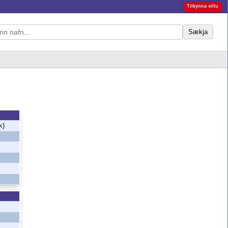
Tilkynna villu
Sækja
k)