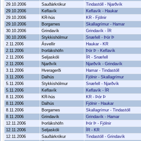
29.10.2006
Sauðárkrókur
Tindastóll - Njarðvík
29.10.2006
Keflavík
Keflavík - Haukar
29.10.2006
KR-hús
KR - Fjölnir
29.10.2006
Borgarnes
Skallagrímur - Hamar
30.10.2006
Grindavík
Grindavík - ÍR
30.10.2006
Stykkishólmur
Snæfell - Þór Þ
2.11.2006
Ásvellir
Haukar - KR
2.11.2006
Þorlákshöfn
Þór Þ - Keflavík
2.11.2006
Seljaskóli
ÍR - Snæfell
2.11.2006
Njarðvík
Njarðvík - Grindavík
3.11.2006
Hveragerði
Hamar - Tindastóll
3.11.2006
Dalhús
Fjölnir - Skallagrímur
5.11.2006
Stykkishólmur
Snæfell - Njarðvík
5.11.2006
Keflavík
Keflavík - ÍR
8.11.2006
KR-hús
KR - Þór Þ
8.11.2006
Dalhús
Fjölnir - Haukar
8.11.2006
Borgarnes
Skallagrímur - Tindastóll
8.11.2006
Grindavík
Grindavík - Hamar
12.11.2006
Þorlákshöfn
Þór Þ - Fjölnir
12.11.2006
Seljaskóli
ÍR - KR
12.11.2006
Sauðárkrókur
Tindastóll - Grindavík