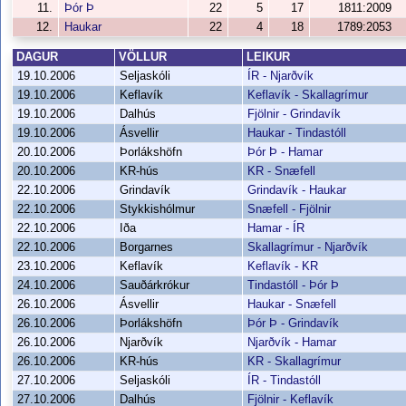
11.
Þór Þ
22
5
17
1811:2009
12.
Haukar
22
4
18
1789:2053
DAGUR
VÖLLUR
LEIKUR
19.10.2006
Seljaskóli
ÍR - Njarðvík
19.10.2006
Keflavík
Keflavík - Skallagrímur
19.10.2006
Dalhús
Fjölnir - Grindavík
19.10.2006
Ásvellir
Haukar - Tindastóll
20.10.2006
Þorlákshöfn
Þór Þ - Hamar
20.10.2006
KR-hús
KR - Snæfell
22.10.2006
Grindavík
Grindavík - Haukar
22.10.2006
Stykkishólmur
Snæfell - Fjölnir
22.10.2006
Iða
Hamar - ÍR
22.10.2006
Borgarnes
Skallagrímur - Njarðvík
23.10.2006
Keflavík
Keflavík - KR
24.10.2006
Sauðárkrókur
Tindastóll - Þór Þ
26.10.2006
Ásvellir
Haukar - Snæfell
26.10.2006
Þorlákshöfn
Þór Þ - Grindavík
26.10.2006
Njarðvík
Njarðvík - Hamar
26.10.2006
KR-hús
KR - Skallagrímur
27.10.2006
Seljaskóli
ÍR - Tindastóll
27.10.2006
Dalhús
Fjölnir - Keflavík