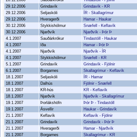
29.12.2006
Grindavík
Grindavík - KR
29.12.2006
Seljaskóli
ÍR - Skallagrímur
29.12.2006
Hveragerði
Hamar - Haukar
30.12.2006
Stykkishólmur
Snæfell - Keflavík
30.12.2006
Njarðvík
Njarðvík - Þór Þ
4.1.2007
Sauðárkrókur
Tindastóll - Haukar
4.1.2007
Iða
Hamar - Þór Þ
4.1.2007
Njarðvík
Njarðvík - ÍR
4.1.2007
Stykkishólmur
Snæfell - KR
5.1.2007
Grindavík
Grindavík - Fjölnir
6.1.2007
Borgarnes
Skallagrímur - Keflavík
18.1.2007
Seljaskóli
ÍR - Hamar
18.1.2007
Dalhús
Fjölnir - Snæfell
18.1.2007
KR-hús
KR - Keflavík
18.1.2007
Njarðvík
Njarðvík - Skallagrímur
19.1.2007
Þorlákshöfn
Þór Þ - Tindastóll
19.1.2007
Ásvellir
Haukar - Grindavík
21.1.2007
Keflavík
Keflavík - Fjölnir
21.1.2007
Grindavík
Grindavík - Þór Þ
21.1.2007
Hveragerði
Hamar - Njarðvík
21.1.2007
Borgarnes
Skallagrímur - KR