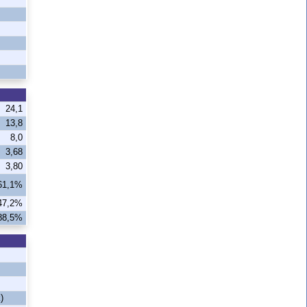
24,1
13,8
8,0
3,68
3,80
61,1%
47,2%
88,5%
)