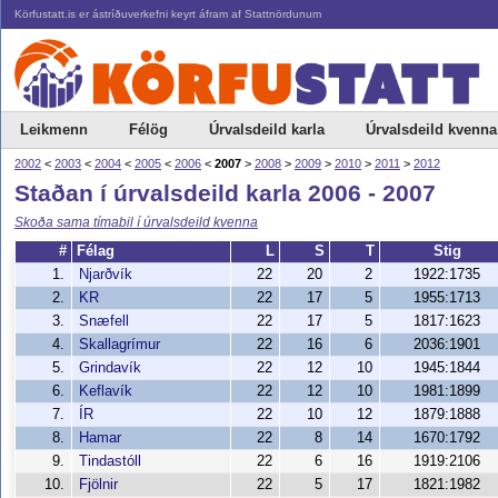
Körfustatt.is er ástríðuverkefni keyrt áfram af Stattnördunum
Leikmenn
Félög
Úrvalsdeild karla
Úrvalsdeild kvenna
2002
<
2003
<
2004
<
2005
<
2006
<
2007
>
2008
>
2009
>
2010
>
2011
>
2012
Staðan í úrvalsdeild karla 2006 - 2007
Skoða sama tímabil í úrvalsdeild kvenna
#
Félag
L
S
T
Stig
1.
Njarðvík
22
20
2
1922:1735
2.
KR
22
17
5
1955:1713
3.
Snæfell
22
17
5
1817:1623
4.
Skallagrímur
22
16
6
2036:1901
5.
Grindavík
22
12
10
1945:1844
6.
Keflavík
22
12
10
1981:1899
7.
ÍR
22
10
12
1879:1888
8.
Hamar
22
8
14
1670:1792
9.
Tindastóll
22
6
16
1919:2106
10.
Fjölnir
22
5
17
1821:1982