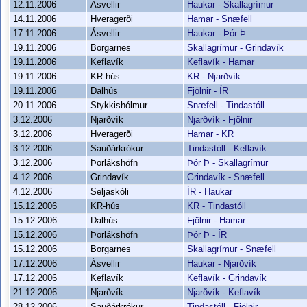
12.11.2006
Ásvellir
Haukar - Skallagrímur
14.11.2006
Hveragerði
Hamar - Snæfell
17.11.2006
Ásvellir
Haukar - Þór Þ
19.11.2006
Borgarnes
Skallagrímur - Grindavík
19.11.2006
Keflavík
Keflavík - Hamar
19.11.2006
KR-hús
KR - Njarðvík
19.11.2006
Dalhús
Fjölnir - ÍR
20.11.2006
Stykkishólmur
Snæfell - Tindastóll
3.12.2006
Njarðvík
Njarðvík - Fjölnir
3.12.2006
Hveragerði
Hamar - KR
3.12.2006
Sauðárkrókur
Tindastóll - Keflavík
3.12.2006
Þorlákshöfn
Þór Þ - Skallagrímur
4.12.2006
Grindavík
Grindavík - Snæfell
4.12.2006
Seljaskóli
ÍR - Haukar
15.12.2006
KR-hús
KR - Tindastóll
15.12.2006
Dalhús
Fjölnir - Hamar
15.12.2006
Þorlákshöfn
Þór Þ - ÍR
15.12.2006
Borgarnes
Skallagrímur - Snæfell
17.12.2006
Ásvellir
Haukar - Njarðvík
17.12.2006
Keflavík
Keflavík - Grindavík
21.12.2006
Njarðvík
Njarðvík - Keflavík
28.12.2006
Sauðárkrókur
Tindastóll - Fjölnir