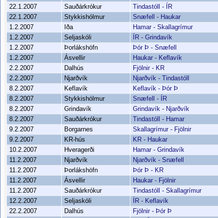
22.1.2007
Sauðárkrókur
Tindastóll - ÍR
22.1.2007
Stykkishólmur
Snæfell - Haukar
1.2.2007
Iða
Hamar - Skallagrímur
1.2.2007
Seljaskóli
ÍR - Grindavík
1.2.2007
Þorlákshöfn
Þór Þ - Snæfell
1.2.2007
Ásvellir
Haukar - Keflavík
2.2.2007
Dalhús
Fjölnir - KR
2.2.2007
Njarðvík
Njarðvík - Tindastóll
8.2.2007
Keflavík
Keflavík - Þór Þ
8.2.2007
Stykkishólmur
Snæfell - ÍR
8.2.2007
Grindavík
Grindavík - Njarðvík
8.2.2007
Sauðárkrókur
Tindastóll - Hamar
9.2.2007
Borgarnes
Skallagrímur - Fjölnir
9.2.2007
KR-hús
KR - Haukar
10.2.2007
Hveragerði
Hamar - Grindavík
11.2.2007
Njarðvík
Njarðvík - Snæfell
11.2.2007
Þorlákshöfn
Þór Þ - KR
11.2.2007
Ásvellir
Haukar - Fjölnir
11.2.2007
Sauðárkrókur
Tindastóll - Skallagrímur
12.2.2007
Seljaskóli
ÍR - Keflavík
22.2.2007
Dalhús
Fjölnir - Þór Þ