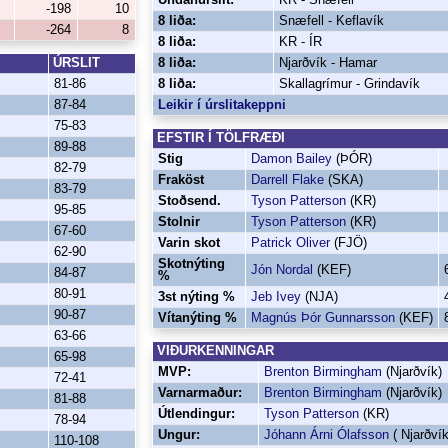
-198
10
8 liða:
Snæfell - Keflavík
-264
8
8 liða:
KR - ÍR
ÚRSLIT
8 liða:
Njarðvík - Hamar
81-86
8 liða:
Skallagrímur - Grindavík
87-84
Leikir í úrslitakeppni
75-83
EFSTIR Í TÖLFRÆÐI
89-88
Stig
Damon Bailey
(ÞÓR)
82-79
Fraköst
Darrell Flake
(SKA)
83-79
Stoðsend.
Tyson Patterson
(KR)
95-85
Stolnir
Tyson Patterson
(KR)
67-60
Varin skot
Patrick Oliver
(FJÖ)
62-90
Skotnýting
Jón Nordal
(KEF)
84-87
%
80-91
3st nýting %
Jeb Ivey
(NJA)
90-87
Vítanýting %
Magnús Þór Gunnarsson
(KEF)
63-66
VIÐURKENNINGAR
65-98
MVP:
Brenton Birmingham
(Njarðvík)
72-41
Varnarmaður:
Brenton Birmingham
(Njarðvík)
81-88
Útlendingur:
Tyson Patterson
(KR)
78-94
Ungur:
Jóhann Árni Ólafsson
( Njarðvík
110-108