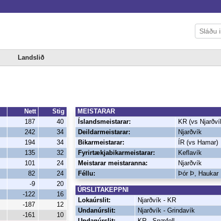
Landslið
Nett
Stig
MEISTARAR
187
40
Íslandsmeistarar:
KR (vs Njarðví
242
34
Deildarmeistarar:
Njarðvík
194
34
Bikarmeistarar:
ÍR (vs Hamar)
135
32
Fyrirtækjabikarmeistarar:
Keflavík
101
24
Meistarar meistaranna:
Njarðvík
82
24
Féllu:
Þór Þ, Haukar
-9
20
ÚRSLITAKEPPNI
-122
16
Lokaúrslit:
Njarðvík - KR
-187
12
Undanúrslit:
Njarðvík - Grindavík
-161
10
Undanúrslit:
KR - Snæfell