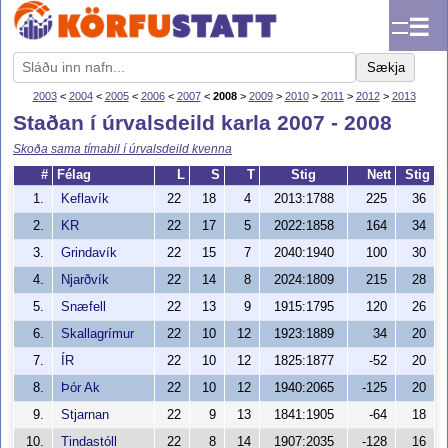
☰
Sækja
2003
<
2004
<
2005
<
2006
<
2007
<
2008
>
2009
>
2010
>
2011
>
2012
>
2013
Staðan í úrvalsdeild karla 2007 - 2008
Skoða sama tímabil í úrvalsdeild kvenna
#
Félag
L
S
T
Stig
Nett
Stig
1.
Keflavík
22
18
4
2013:1788
225
36
2.
KR
22
17
5
2022:1858
164
34
3.
Grindavík
22
15
7
2040:1940
100
30
4.
Njarðvík
22
14
8
2024:1809
215
28
5.
Snæfell
22
13
9
1915:1795
120
26
6.
Skallagrímur
22
10
12
1923:1889
34
20
7.
ÍR
22
10
12
1825:1877
-52
20
8.
Þór Ak
22
10
12
1940:2065
-125
20
9.
Stjarnan
22
9
13
1841:1905
-64
18
10.
Tindastóll
22
8
14
1907:2035
-128
16