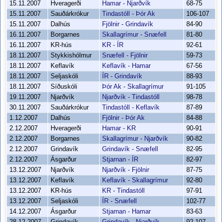
15.11.2007
Hveragerði
Hamar - Njarðvík
68-75
15.11.2007
Sauðárkrókur
Tindastóll - Þór Ak
106-107
15.11.2007
Dalhús
Fjölnir - Grindavík
84-90
16.11.2007
Borgarnes
Skallagrímur - Snæfell
81-80
16.11.2007
KR-hús
KR - ÍR
92-61
18.11.2007
Stykkishólmur
Snæfell - Fjölnir
59-73
18.11.2007
Keflavík
Keflavík - Hamar
67-56
18.11.2007
Seljaskóli
ÍR - Grindavík
88-93
18.11.2007
Síðuskóli
Þór Ak - Skallagrímur
91-105
19.11.2007
Njarðvík
Njarðvík - Tindastóll
98-78
30.11.2007
Sauðárkrókur
Tindastóll - Keflavík
87-89
1.12.2007
Dalhús
Fjölnir - Þór Ak
84-88
2.12.2007
Hveragerði
Hamar - KR
90-91
2.12.2007
Borgarnes
Skallagrímur - Njarðvík
90-82
2.12.2007
Grindavík
Grindavík - Snæfell
82-95
2.12.2007
Ásgarður
Stjarnan - ÍR
82-97
13.12.2007
Njarðvík
Njarðvík - Fjölnir
87-75
13.12.2007
Keflavík
Keflavík - Skallagrímur
92-80
13.12.2007
KR-hús
KR - Tindastóll
97-91
13.12.2007
Seljaskóli
ÍR - Snæfell
102-77
14.12.2007
Ásgarður
Stjarnan - Hamar
83-63