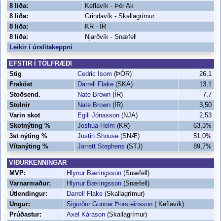
8 liða:
Keflavík - Þór Ak
8 liða:
Grindavík - Skallagrímur
8 liða:
KR - ÍR
8 liða:
Njarðvík - Snæfell
Leikir í úrslitakeppni
EFSTIR Í TÖLFRÆÐI
Stig
Cedric Isom
(ÞÓR)
26,1
Fraköst
Darrell Flake
(SKA)
13,1
Stoðsend.
Nate Brown
(ÍR)
7,7
Stolnir
Nate Brown
(ÍR)
3,50
Varin skot
Egill Jónasson
(NJA)
2,53
Skotnýting %
Joshua Helm
(KR)
63,3%
3st nýting %
Justin Shouse
(SNÆ)
51,0%
Vítanýting %
Jarrett Stephens
(STJ)
89,7%
VIÐURKENNINGAR
MVP:
Hlynur Bæringsson
(Snæfell)
Varnarmaður:
Hlynur Bæringsson
(Snæfell)
Útlendingur:
Darrell Flake
(Skallagrímur)
Ungur:
Sigurður Gunnar Þorsteinsson
( Keflavík)
Prúðastur:
Axel Kárason
(Skallagrímur)