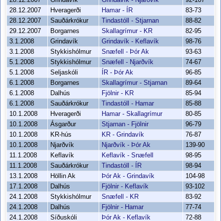
28.12.2007
Grindavík
Grindavík - Njarðvík
92-107
28.12.2007
Hveragerði
Hamar - ÍR
83-73
28.12.2007
Sauðárkrókur
Tindastóll - Stjarnan
88-82
29.12.2007
Borgarnes
Skallagrímur - KR
82-95
3.1.2008
Grindavík
Grindavík - Keflavík
98-76
3.1.2008
Stykkishólmur
Snæfell - Þór Ak
93-63
5.1.2008
Stykkishólmur
Snæfell - Njarðvík
74-67
5.1.2008
Seljaskóli
ÍR - Þór Ak
96-85
6.1.2008
Borgarnes
Skallagrímur - Stjarnan
89-64
6.1.2008
Dalhús
Fjölnir - KR
85-94
6.1.2008
Sauðárkrókur
Tindastóll - Hamar
85-88
10.1.2008
Hveragerði
Hamar - Skallagrímur
80-85
10.1.2008
Ásgarður
Stjarnan - Fjölnir
96-79
10.1.2008
KR-hús
KR - Grindavík
76-87
10.1.2008
Njarðvík
Njarðvík - Þór Ak
139-90
11.1.2008
Keflavík
Keflavík - Snæfell
98-95
11.1.2008
Sauðárkrókur
Tindastóll - ÍR
98-94
13.1.2008
Höllin Ak
Þór Ak - Grindavík
104-98
17.1.2008
Dalhús
Fjölnir - Keflavík
93-102
24.1.2008
Stykkishólmur
Snæfell - KR
83-92
24.1.2008
Dalhús
Fjölnir - Hamar
77-74
24.1.2008
Síðuskóli
Þór Ak - Keflavík
72-88