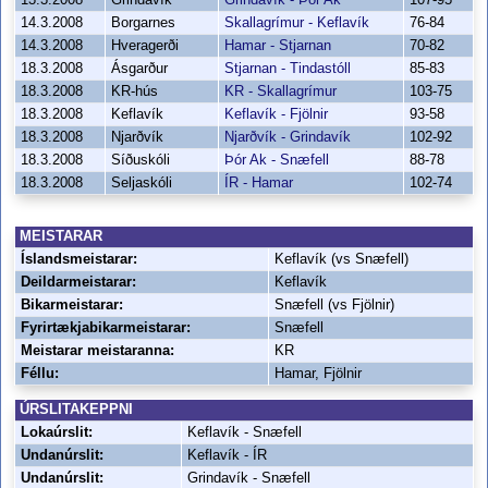
13.3.2008
Grindavík
Grindavík - Þór Ak
107-95
14.3.2008
Borgarnes
Skallagrímur - Keflavík
76-84
14.3.2008
Hveragerði
Hamar - Stjarnan
70-82
18.3.2008
Ásgarður
Stjarnan - Tindastóll
85-83
18.3.2008
KR-hús
KR - Skallagrímur
103-75
18.3.2008
Keflavík
Keflavík - Fjölnir
93-58
18.3.2008
Njarðvík
Njarðvík - Grindavík
102-92
18.3.2008
Síðuskóli
Þór Ak - Snæfell
88-78
18.3.2008
Seljaskóli
ÍR - Hamar
102-74
MEISTARAR
Íslandsmeistarar:
Keflavík (vs Snæfell)
Deildarmeistarar:
Keflavík
Bikarmeistarar:
Snæfell (vs Fjölnir)
Fyrirtækjabikarmeistarar:
Snæfell
Meistarar meistaranna:
KR
Féllu:
Hamar, Fjölnir
ÚRSLITAKEPPNI
Lokaúrslit:
Keflavík - Snæfell
Undanúrslit:
Keflavík - ÍR
Undanúrslit:
Grindavík - Snæfell