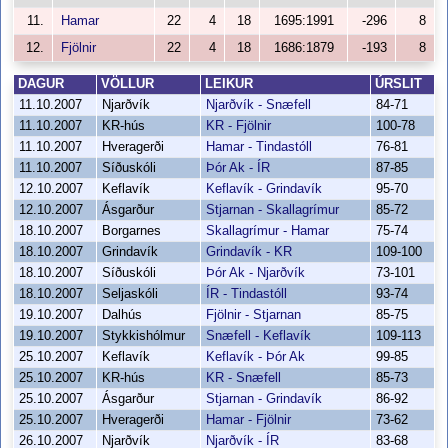
11.
Hamar
22
4
18
1695:1991
-296
8
12.
Fjölnir
22
4
18
1686:1879
-193
8
DAGUR
VÖLLUR
LEIKUR
ÚRSLIT
11.10.2007
Njarðvík
Njarðvík - Snæfell
84-71
11.10.2007
KR-hús
KR - Fjölnir
100-78
11.10.2007
Hveragerði
Hamar - Tindastóll
76-81
11.10.2007
Síðuskóli
Þór Ak - ÍR
87-85
12.10.2007
Keflavík
Keflavík - Grindavík
95-70
12.10.2007
Ásgarður
Stjarnan - Skallagrímur
85-72
18.10.2007
Borgarnes
Skallagrímur - Hamar
75-74
18.10.2007
Grindavík
Grindavík - KR
109-100
18.10.2007
Síðuskóli
Þór Ak - Njarðvík
73-101
18.10.2007
Seljaskóli
ÍR - Tindastóll
93-74
19.10.2007
Dalhús
Fjölnir - Stjarnan
85-75
19.10.2007
Stykkishólmur
Snæfell - Keflavík
109-113
25.10.2007
Keflavík
Keflavík - Þór Ak
99-85
25.10.2007
KR-hús
KR - Snæfell
85-73
25.10.2007
Ásgarður
Stjarnan - Grindavík
86-92
25.10.2007
Hveragerði
Hamar - Fjölnir
73-62
26.10.2007
Njarðvík
Njarðvík - ÍR
83-68