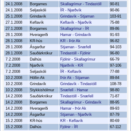
24.1.2008
Borgarnes
Skallagrímur - Tindastóll
90-81
24.1.2008
Seljaskóli
ÍR - Njarðvík
90-86
25.1.2008
Grindavík
Grindavík - Stjarnan
103-91
27.1.2008
Keflavík
Keflavík - Njarðvík
75-88
27.1.2008
Borgarnes
Skallagrímur - ÍR
89-86
28.1.2008
Hveragerði
Hamar - Grindavík
91-93
28.1.2008
KR-hús
KR - Þór Ak
96-82
28.1.2008
Ásgarður
Stjarnan - Snæfell
94-103
28.1.2008
Sauðárkrókur
Tindastóll - Fjölnir
96-80
7.2.2008
Dalhús
Fjölnir - Skallagrímur
66-79
7.2.2008
Njarðvík
Njarðvík - KR
97-106
7.2.2008
Seljaskóli
ÍR - Keflavík
77-88
10.2.2008
Höllin Ak
Þór Ak - Stjarnan
89-84
10.2.2008
Grindavík
Grindavík - Tindastóll
108-78
10.2.2008
Stykkishólmur
Snæfell - Hamar
98-80
14.2.2008
Sauðárkrókur
Tindastóll - Snæfell
71-87
14.2.2008
Borgarnes
Skallagrímur - Grindavík
88-95
14.2.2008
Hveragerði
Hamar - Þór Ak
89-93
14.2.2008
Ásgarður
Stjarnan - Njarðvík
87-79
15.2.2008
KR-hús
KR - Keflavík
80-69
15.2.2008
Dalhús
Fjölnir - ÍR
67-112