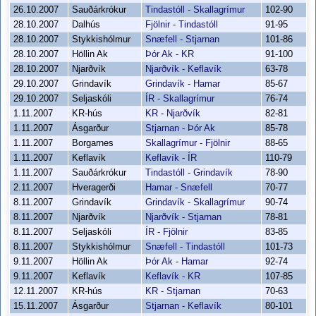
26.10.2007
Sauðárkrókur
Tindastóll - Skallagrímur
102-90
28.10.2007
Dalhús
Fjölnir - Tindastóll
91-95
28.10.2007
Stykkishólmur
Snæfell - Stjarnan
101-86
28.10.2007
Höllin Ak
Þór Ak - KR
91-100
28.10.2007
Njarðvík
Njarðvík - Keflavík
63-78
29.10.2007
Grindavík
Grindavík - Hamar
85-67
29.10.2007
Seljaskóli
ÍR - Skallagrímur
76-74
1.11.2007
KR-hús
KR - Njarðvík
82-81
1.11.2007
Ásgarður
Stjarnan - Þór Ak
85-78
1.11.2007
Borgarnes
Skallagrímur - Fjölnir
88-65
1.11.2007
Keflavík
Keflavík - ÍR
110-79
1.11.2007
Sauðárkrókur
Tindastóll - Grindavík
78-90
2.11.2007
Hveragerði
Hamar - Snæfell
70-77
8.11.2007
Grindavík
Grindavík - Skallagrímur
90-74
8.11.2007
Njarðvík
Njarðvík - Stjarnan
78-81
8.11.2007
Seljaskóli
ÍR - Fjölnir
83-85
8.11.2007
Stykkishólmur
Snæfell - Tindastóll
101-73
9.11.2007
Höllin Ak
Þór Ak - Hamar
92-74
9.11.2007
Keflavík
Keflavík - KR
107-85
12.11.2007
KR-hús
KR - Stjarnan
70-63
15.11.2007
Ásgarður
Stjarnan - Keflavík
80-101