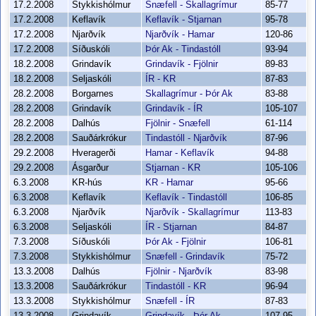
17.2.2008
Stykkishólmur
Snæfell - Skallagrímur
85-77
17.2.2008
Keflavík
Keflavík - Stjarnan
95-78
17.2.2008
Njarðvík
Njarðvík - Hamar
120-86
17.2.2008
Síðuskóli
Þór Ak - Tindastóll
93-94
18.2.2008
Grindavík
Grindavík - Fjölnir
89-83
18.2.2008
Seljaskóli
ÍR - KR
87-83
28.2.2008
Borgarnes
Skallagrímur - Þór Ak
83-88
28.2.2008
Grindavík
Grindavík - ÍR
105-107
28.2.2008
Dalhús
Fjölnir - Snæfell
61-114
28.2.2008
Sauðárkrókur
Tindastóll - Njarðvík
87-96
29.2.2008
Hveragerði
Hamar - Keflavík
94-88
29.2.2008
Ásgarður
Stjarnan - KR
105-106
6.3.2008
KR-hús
KR - Hamar
95-66
6.3.2008
Keflavík
Keflavík - Tindastóll
106-85
6.3.2008
Njarðvík
Njarðvík - Skallagrímur
113-83
6.3.2008
Seljaskóli
ÍR - Stjarnan
84-87
7.3.2008
Síðuskóli
Þór Ak - Fjölnir
106-81
7.3.2008
Stykkishólmur
Snæfell - Grindavík
75-72
13.3.2008
Dalhús
Fjölnir - Njarðvík
83-98
13.3.2008
Sauðárkrókur
Tindastóll - KR
96-94
13.3.2008
Stykkishólmur
Snæfell - ÍR
87-83