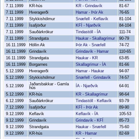
7.11.1999
KR-hús
KR - Grindavík
81-67
7.11.1999
Hveragerði
Hamar - Þór Ak
76-65
7.11.1999
Stykkishólmur
Snæfell - Keflavík
81-104
7.11.1999
Ísafjörður
KFÍ - Njarðvík
84-104
7.11.1999
Sauðárkrókur
Tindastóll - ÍA
111-74
7.11.1999
Strandgata
Haukar - Skallagrímur
90-79
16.11.1999
Höllin Ak
Þór Ak - Snæfell
74-72
16.11.1999
Grindavík
Grindavík - Hamar
110-65
16.11.1999
Strandgata
Haukar - KR
63-85
16.11.1999
Borgarnes
Skallagrímur - ÍA
81-66
5.12.1999
Hveragerði
Hamar - Haukar
94-97
5.12.1999
Stykkishólmur
Snæfell - Grindavík
74-57
Jaðarsbakkar - Gamla
5.12.1999
ÍA - Njarðvík
64-91
hús
5.12.1999
KR-hús
KR - Skallagrímur
98-64
6.12.1999
Sauðárkrókur
Tindastóll - Keflavík
93-79
7.12.1999
Ísafjörður
KFÍ - Þór Ak
89-90
9.12.1999
Keflavík
Keflavík - ÍA
105-53
9.12.1999
Grindavík
Grindavík - KFÍ
85-73
9.12.1999
Strandgata
Haukar - Snæfell
75-60
9.12.1999
KR-hús
KR - Hamar
82-69