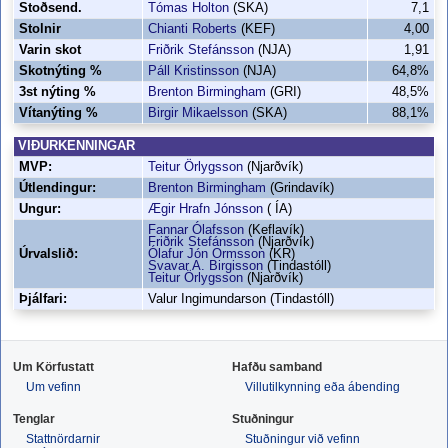
Stoðsend.
Tómas Holton
(SKA)
7,1
Stolnir
Chianti Roberts
(KEF)
4,00
Varin skot
Friðrik Stefánsson
(NJA)
1,91
Skotnýting %
Páll Kristinsson
(NJA)
64,8%
3st nýting %
Brenton Birmingham
(GRI)
48,5%
Vítanýting %
Birgir Mikaelsson
(SKA)
88,1%
VIÐURKENNINGAR
MVP:
Teitur Örlygsson
(Njarðvík)
Útlendingur:
Brenton Birmingham
(Grindavík)
Ungur:
Ægir Hrafn Jónsson
( ÍA)
Fannar Ólafsson
(Keflavík)
Friðrik Stefánsson
(Njarðvík)
Úrvalslið:
Ólafur Jón Ormsson
(KR)
Svavar A. Birgisson
(Tindastóll)
Teitur Örlygsson
(Njarðvík)
Þjálfari:
Valur Ingimundarson (Tindastóll)
Um Körfustatt
Hafðu samband
Um vefinn
Villutilkynning eða ábending
Tenglar
Stuðningur
Stattnördarnir
Stuðningur við vefinn