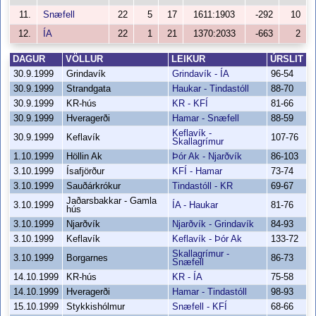
11.
Snæfell
22
5
17
1611:1903
-292
10
12.
ÍA
22
1
21
1370:2033
-663
2
DAGUR
VÖLLUR
LEIKUR
ÚRSLIT
30.9.1999
Grindavík
Grindavík - ÍA
96-54
30.9.1999
Strandgata
Haukar - Tindastóll
88-70
30.9.1999
KR-hús
KR - KFÍ
81-66
30.9.1999
Hveragerði
Hamar - Snæfell
88-59
Keflavík -
30.9.1999
Keflavík
107-76
Skallagrímur
1.10.1999
Höllin Ak
Þór Ak - Njarðvík
86-103
3.10.1999
Ísafjörður
KFÍ - Hamar
73-74
3.10.1999
Sauðárkrókur
Tindastóll - KR
69-67
Jaðarsbakkar - Gamla
3.10.1999
ÍA - Haukar
81-76
hús
3.10.1999
Njarðvík
Njarðvík - Grindavík
84-93
3.10.1999
Keflavík
Keflavík - Þór Ak
133-72
Skallagrímur -
3.10.1999
Borgarnes
86-73
Snæfell
14.10.1999
KR-hús
KR - ÍA
75-58
14.10.1999
Hveragerði
Hamar - Tindastóll
98-93
15.10.1999
Stykkishólmur
Snæfell - KFÍ
68-66