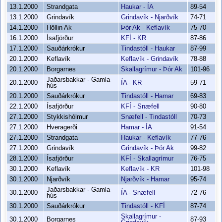
13.1.2000
Strandgata
Haukar - ÍA
89-54
13.1.2000
Grindavík
Grindavík - Njarðvík
74-71
14.1.2000
Höllin Ak
Þór Ak - Keflavík
75-70
16.1.2000
Ísafjörður
KFÍ - KR
87-86
17.1.2000
Sauðárkrókur
Tindastóll - Haukar
87-99
20.1.2000
Keflavík
Keflavík - Grindavík
78-88
20.1.2000
Borgarnes
Skallagrímur - Þór Ak
101-96
Jaðarsbakkar - Gamla
20.1.2000
ÍA - KR
59-71
hús
20.1.2000
Sauðárkrókur
Tindastóll - Hamar
69-83
22.1.2000
Ísafjörður
KFÍ - Snæfell
90-80
27.1.2000
Stykkishólmur
Snæfell - Tindastóll
70-73
27.1.2000
Hveragerði
Hamar - ÍA
91-54
27.1.2000
Strandgata
Haukar - Keflavík
77-76
27.1.2000
Grindavík
Grindavík - Þór Ak
99-82
28.1.2000
Ísafjörður
KFÍ - Skallagrímur
76-75
30.1.2000
Keflavík
Keflavík - KR
101-98
30.1.2000
Njarðvík
Njarðvík - Hamar
95-74
Jaðarsbakkar - Gamla
30.1.2000
ÍA - Snæfell
72-76
hús
30.1.2000
Sauðárkrókur
Tindastóll - KFÍ
87-74
Skallagrímur -
30.1.2000
Borgarnes
87-93