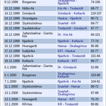
Skallagrímur -
9.12.1999
Borgarnes
74-106
Njarðvík
10.12.1999
Höllin Ak
Þór Ak - Tindastóll
68-77
14.12.1999
Grindavík
Grindavík - Keflavík
119-107
14.12.1999
Strandgata
Haukar - Njarðvík
80-71
16.12.1999
Stykkishólmur
Snæfell - KR
69-77
16.12.1999
Sauðárkrókur
Tindastóll - Grindavík
97-77
Jaðarsbakkar - Gamla
16.12.1999
ÍA - Þór Ak
84-101
hús
16.12.1999
Njarðvík
Njarðvík - Keflavík
77-74
16.12.1999
Hveragerði
Hamar - Skallagrímur
85-98
17.12.1999
Ísafjörður
KFÍ - Haukar
82-77
19.12.1999
Njarðvík
Njarðvík - Tindastóll
101-84
19.12.1999
Keflavík
Keflavík - KFÍ
89-77
Jaðarsbakkar - Gamla
6.1.2000
ÍA - Grindavík
52-88
hús
Skallagrímur -
6.1.2000
Borgarnes
103-88
Keflavík
7.1.2000
Njarðvík
Njarðvík - Þór Ak
104-91
11.1.2000
Stykkishólmur
Snæfell - Hamar
89-72
Snæfell -
13.1.2000
Stykkishólmur
87-88
Skallagrímur
13.1.2000
Hveragerði
Hamar - KFÍ
75-70
13.1.2000
KR-hús
KR - Tindastóll
80-86