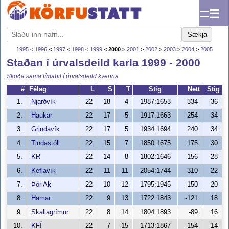
☰
Sækja
1995
<
1996
<
1997
<
1998
<
1999
<
2000
>
2001
>
2002
>
2003
>
2004
>
2005
Staðan í úrvalsdeild karla 1999 - 2000
Skoða sama tímabil í úrvalsdeild kvenna
#
Félag
L
S
T
Stig
Nett
Stig
1.
Njarðvík
22
18
4
1987:1653
334
36
2.
Haukar
22
17
5
1917:1663
254
34
3.
Grindavík
22
17
5
1934:1694
240
34
4.
Tindastóll
22
15
7
1850:1675
175
30
5.
KR
22
14
8
1802:1646
156
28
6.
Keflavík
22
11
11
2054:1744
310
22
7.
Þór Ak
22
10
12
1795:1945
-150
20
8.
Hamar
22
9
13
1722:1843
-121
18
9.
Skallagrímur
22
8
14
1804:1893
-89
16
10.
KFÍ
22
7
15
1713:1867
-154
14