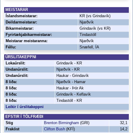
MEISTARAR
Íslandsmeistarar:
KR (vs Grindavík)
Deildarmeistarar:
Njarðvík
Bikarmeistarar:
Grindavík (vs KR)
Fyrirtækjabikarmeistarar:
Tindastóll
Meistarar meistaranna:
Njarðvík
Féllu:
Snæfell, ÍA
ÚRSLITAKEPPNI
Lokaúrslit:
Grindavík - KR
Undanúrslit:
Njarðvík - KR
Undanúrslit:
Haukar - Grindavík
8 liða:
Njarðvík - Hamar
8 liða:
Haukar - Þór Ak
8 liða:
Grindavík - Keflavík
8 liða:
Tindastóll - KR
Leikir í úrslitakeppni
EFSTIR Í TÖLFRÆÐI
Stig
Brenton Birmingham
(GRI)
32,1
Fraköst
Clifton Bush
(KFÍ)
14,2