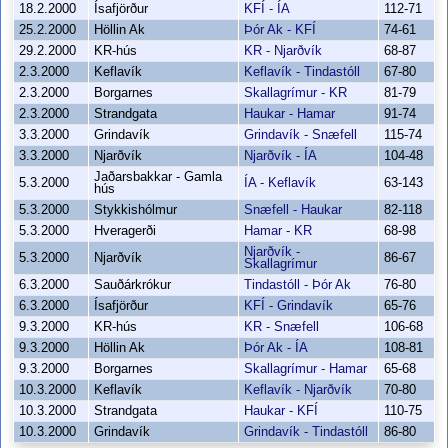
18.2.2000
Ísafjörður
KFÍ - ÍA
112-71
25.2.2000
Höllin Ak
Þór Ak - KFÍ
74-61
29.2.2000
KR-hús
KR - Njarðvík
68-87
2.3.2000
Keflavík
Keflavík - Tindastóll
67-80
2.3.2000
Borgarnes
Skallagrímur - KR
81-79
2.3.2000
Strandgata
Haukar - Hamar
91-74
3.3.2000
Grindavík
Grindavík - Snæfell
115-74
3.3.2000
Njarðvík
Njarðvík - ÍA
104-48
Jaðarsbakkar - Gamla
5.3.2000
ÍA - Keflavík
63-143
hús
5.3.2000
Stykkishólmur
Snæfell - Haukar
82-118
5.3.2000
Hveragerði
Hamar - KR
68-98
Njarðvík -
5.3.2000
Njarðvík
86-67
Skallagrímur
6.3.2000
Sauðárkrókur
Tindastóll - Þór Ak
76-80
6.3.2000
Ísafjörður
KFÍ - Grindavík
65-76
9.3.2000
KR-hús
KR - Snæfell
106-68
9.3.2000
Höllin Ak
Þór Ak - ÍA
108-81
9.3.2000
Borgarnes
Skallagrímur - Hamar
65-68
10.3.2000
Keflavík
Keflavík - Njarðvík
70-80
10.3.2000
Strandgata
Haukar - KFÍ
110-75
10.3.2000
Grindavík
Grindavík - Tindastóll
86-80