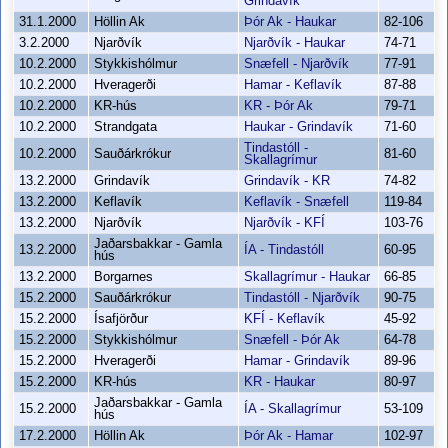
Grindavík
31.1.2000
Höllin Ak
Þór Ak - Haukar
82-106
3.2.2000
Njarðvík
Njarðvík - Haukar
74-71
10.2.2000
Stykkishólmur
Snæfell - Njarðvík
77-91
10.2.2000
Hveragerði
Hamar - Keflavík
87-88
10.2.2000
KR-hús
KR - Þór Ak
79-71
10.2.2000
Strandgata
Haukar - Grindavík
71-60
Tindastóll -
10.2.2000
Sauðárkrókur
81-60
Skallagrímur
13.2.2000
Grindavík
Grindavík - KR
74-82
13.2.2000
Keflavík
Keflavík - Snæfell
119-84
13.2.2000
Njarðvík
Njarðvík - KFÍ
103-76
Jaðarsbakkar - Gamla
13.2.2000
ÍA - Tindastóll
60-95
hús
13.2.2000
Borgarnes
Skallagrímur - Haukar
66-85
15.2.2000
Sauðárkrókur
Tindastóll - Njarðvík
90-75
15.2.2000
Ísafjörður
KFÍ - Keflavík
45-92
15.2.2000
Stykkishólmur
Snæfell - Þór Ak
64-78
15.2.2000
Hveragerði
Hamar - Grindavík
89-96
15.2.2000
KR-hús
KR - Haukar
80-97
Jaðarsbakkar - Gamla
15.2.2000
ÍA - Skallagrímur
53-109
hús
17.2.2000
Höllin Ak
Þór Ak - Hamar
102-97