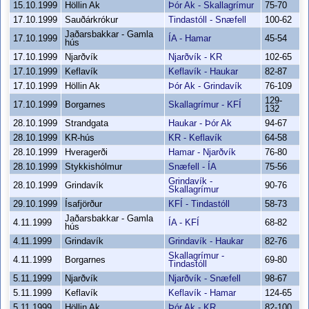
15.10.1999
Höllin Ak
Þór Ak - Skallagrímur
75-70
17.10.1999
Sauðárkrókur
Tindastóll - Snæfell
100-62
Jaðarsbakkar - Gamla
17.10.1999
ÍA - Hamar
45-54
hús
17.10.1999
Njarðvík
Njarðvík - KR
102-65
17.10.1999
Keflavík
Keflavík - Haukar
82-87
17.10.1999
Höllin Ak
Þór Ak - Grindavík
76-109
129-
17.10.1999
Borgarnes
Skallagrímur - KFÍ
132
28.10.1999
Strandgata
Haukar - Þór Ak
94-67
28.10.1999
KR-hús
KR - Keflavík
64-58
28.10.1999
Hveragerði
Hamar - Njarðvík
76-80
28.10.1999
Stykkishólmur
Snæfell - ÍA
75-56
Grindavík -
28.10.1999
Grindavík
90-76
Skallagrímur
29.10.1999
Ísafjörður
KFÍ - Tindastóll
58-73
Jaðarsbakkar - Gamla
4.11.1999
ÍA - KFÍ
68-82
hús
4.11.1999
Grindavík
Grindavík - Haukar
82-76
Skallagrímur -
4.11.1999
Borgarnes
69-80
Tindastóll
5.11.1999
Njarðvík
Njarðvík - Snæfell
98-67
5.11.1999
Keflavík
Keflavík - Hamar
124-65
5.11.1999
Höllin Ak
Þór Ak - KR
82-100