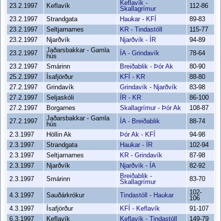
Keflavík -
23.2.1997
Keflavík
112-86
Skallagrímur
23.2.1997
Strandgata
Haukar - KFÍ
89-83
23.2.1997
Seltjarnarnes
KR - Tindastóll
115-77
23.2.1997
Njarðvík
Njarðvík - ÍR
94-89
Jaðarsbakkar - Gamla
23.2.1997
ÍA - Grindavík
78-64
hús
23.2.1997
Smárinn
Breiðablik - Þór Ak
80-90
25.2.1997
Ísafjörður
KFÍ - KR
88-80
27.2.1997
Grindavík
Grindavík - Njarðvík
83-98
27.2.1997
Seljaskóli
ÍR - KR
86-100
27.2.1997
Borgarnes
Skallagrímur - Þór Ak
108-87
Jaðarsbakkar - Gamla
27.2.1997
ÍA - Breiðablik
88-74
hús
2.3.1997
Höllin Ak
Þór Ak - KFÍ
94-98
2.3.1997
Strandgata
Haukar - ÍR
102-94
2.3.1997
Seltjarnarnes
KR - Grindavík
87-98
2.3.1997
Njarðvík
Njarðvík - ÍA
82-92
Breiðablik -
2.3.1997
Smárinn
83-70
Skallagrímur
102-
4.3.1997
Sauðárkrókur
Tindastóll - Haukar
106
4.3.1997
Ísafjörður
KFÍ - Keflavík
91-107
6.3.1997
Keflavík
Keflavík - Tindastóll
149-79