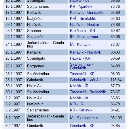
16.1.1997
Strandgata
Haukar - ÍA
59-85
16.1.1997
Seltjarnarnes
KR - Njarðvík
73-76
17.1.1997
Keflavík
Keflavík - Grindavík
95-69
18.1.1997
Ísafjörður
KFÍ - Breiðablik
92-63
23.1.1997
Njarðvík
Njarðvík - Haukar
78-88
23.1.1997
Smárinn
Breiðablik - KR
60-82
24.1.1997
Seljaskóli
ÍR - Skallagrímur
89-96
Jaðarsbakkar - Gamla
24.1.1997
ÍA - Keflavík
72-87
hús
26.1.1997
Keflavík
Keflavík - Njarðvík
88-83
26.1.1997
Strandgata
Haukar - KR
58-59
Skallagrímur -
26.1.1997
Borgarnes
84-88
Grindavík
28.1.1997
Sauðárkrókur
Tindastóll - KFÍ
98-93
28.1.1997
Grindavík
Grindavík - Þór Ak
113-84
30.1.1997
Höllin Ak
Þór Ak - ÍR
87-79
30.1.1997
Sauðárkrókur
Tindastóll - Breiðablik
73-67
2.2.1997
Höllin Ak
Þór Ak - ÍA
65-86
3.2.1997
Ísafjörður
KFÍ - ÍR
86-78
6.2.1997
Seltjarnarnes
KR - Keflavík
84-91
Jaðarsbakkar - Gamla
6.2.1997
ÍA - Skallagrímur
95-103
hús
6.2.1997
Grindavík
Grindavík - KFÍ
93-85