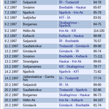
6.2.1997
Seljaskóli
ÍR - Tindastóll
84-78
6.2.1997
Smárinn
Breiðablik - Haukar
65-87
7.2.1997
Njarðvík
Njarðvík - Þór Ak
85-78
9.2.1997
Ísafjörður
KFÍ - ÍA
83-91
Skallagrímur -
9.2.1997
Borgarnes
84-75
Njarðvík
9.2.1997
Höllin Ak
Þór Ak - KR
114-100
9.2.1997
Keflavík
Keflavík - Haukar
88-89
9.2.1997
Seljaskóli
ÍR - Breiðablik
76-57
11.2.1997
Sauðárkrókur
Tindastóll - Grindavík
89-98
13.2.1997
Grindavík
Grindavík - ÍR
90-74
13.2.1997
Smárinn
Breiðablik - Keflavík
71-111
13.2.1997
Strandgata
Haukar - Þór Ak
89-65
13.2.1997
Seltjarnarnes
KR - Skallagrímur
78-77
14.2.1997
Njarðvík
Njarðvík - KFÍ
71-82
Jaðarsbakkar - Gamla
14.2.1997
ÍA - Tindastóll
77-74
hús
20.2.1997
Seljaskóli
ÍR - ÍA
89-80
20.2.1997
Sauðárkrókur
Tindastóll - Njarðvík
82-86
20.2.1997
Borgarnes
Skallagrímur - Haukar
86-73
20.2.1997
Höllin Ak
Þór Ak - Keflavík
94-107
20.2.1997
Grindavík
Grindavík - Breiðablik
81-74