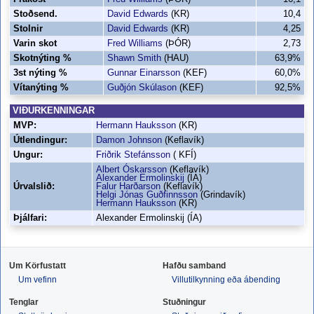
Stoðsend.
David Edwards
(KR)
10,4
Stolnir
David Edwards
(KR)
4,25
Varin skot
Fred Williams
(ÞÓR)
2,73
Skotnýting %
Shawn Smith
(HAU)
63,9%
3st nýting %
Gunnar Einarsson
(KEF)
60,0%
Vítanýting %
Guðjón Skúlason
(KEF)
92,5%
VIÐURKENNINGAR
MVP:
Hermann Hauksson
(KR)
Útlendingur:
Damon Johnson
(Keflavík)
Ungur:
Friðrik Stefánsson
( KFÍ)
Albert Óskarsson
(Keflavík)
Alexander Ermolinskij
(ÍA)
Úrvalslið:
Falur Harðarson
(Keflavík)
Helgi Jónas Guðfinnsson
(Grindavík)
Hermann Hauksson
(KR)
Þjálfari:
Alexander Ermolinskij (ÍA)
Um Körfustatt
Hafðu samband
Um vefinn
Villutilkynning eða ábending
Tenglar
Stuðningur