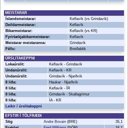
MEISTARAR
Íslandsmeistarar:
Keflavík (vs Grindavík)
Deildarmeistarar:
Keflavík
Bikarmeistarar:
Keflavík (vs KR)
Fyrirtækjabikarmeistarar:
Keflavík
Meistarar meistaranna:
Grindavík
Féllu:
Breiðablik
ÚRSLITAKEPPNI
Lokaúrslit:
Keflavík - Grindavík
Undanúrslit:
Keflavík - KR
Undanúrslit:
Grindavík - Njarðvík
8 liða:
Haukar - Njarðvík
8 liða:
Keflavík - ÍR
8 liða:
Grindavík - Skallagrímur
8 liða:
ÍA - KR
Leikir í úrslitakeppni
EFSTIR Í TÖLFRÆÐI
Stig
Andre Bovain
(BRE)
35,1
Fraköst
Fred Williams
(ÞÓR)
16,1