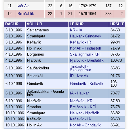
11.
Þór Ak
22
6
16
1792:1979
-187
12
12.
Breiðablik
22
1
21
1579:1964
-385
2
DAGUR
VÖLLUR
LEIKUR
ÚRSLIT
3.10.1996
Seltjarnarnes
KR - ÍA
84-63
3.10.1996
Strandgata
Haukar - Grindavík
81-72
3.10.1996
Keflavík
Keflavík - ÍR
99-84
3.10.1996
Höllin Ak
Þór Ak - Tindastóll
71-79
4.10.1996
Borgarnes
Skallagrímur - KFÍ
87-85
4.10.1996
Njarðvík
Njarðvík - Breiðablik
100-73
Tindastóll -
6.10.1996
Sauðárkrókur
85-86
Skallagrímur
6.10.1996
Seljaskóli
ÍR - Þór Ak
91-76
103-
6.10.1996
Grindavík
Grindavík - Keflavík
108
Jaðarsbakkar - Gamla
6.10.1996
ÍA - Haukar
70-77
hús
6.10.1996
Njarðvík
Njarðvík - KR
87-80
6.10.1996
Smárinn
Breiðablik - KFÍ
75-78
10.10.1996
Strandgata
Haukar - Njarðvík
86-82
10.10.1996
Keflavík
Keflavík - ÍA
93-60
10.10.1996
Höllin Ak
Þór Ak - Grindavík
85-91