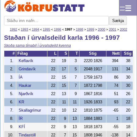
☰
Sækja
1992
<
1993
<
1994
<
1995
<
1996
<
1997
>
1998
>
1999
>
2000
>
2001
>
2002
Staðan í úrvalsdeild karla 1996 - 1997
Skoða sama tímabil í úrvalsdeild kvenna
#
Félag
L
S
T
Stig
Nett
Stig
1.
Keflavík
22
19
3
2220:1826
394
38
2.
Grindavík
22
17
5
2048:1917
131
34
3.
ÍA
22
15
7
1759:1673
86
30
4.
Haukar
22
15
7
1872:1798
74
30
5.
Njarðvík
22
13
9
1867:1816
51
26
6.
KR
22
11
11
1926:1833
93
22
7.
Skallagrímur
22
10
12
1810:1875
-65
20
8.
ÍR
22
9
13
1884:1883
1
18
9.
KFÍ
22
9
13
1818:1873
-55
18
10.
Tindastóll
22
7
15
1808:1946
-138
14