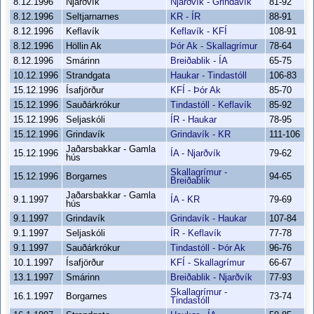
8.12.1996
Njarðvík
Njarðvík - Grindavík
81-92
8.12.1996
Seltjarnarnes
KR - ÍR
88-91
8.12.1996
Keflavík
Keflavík - KFÍ
108-91
8.12.1996
Höllin Ak
Þór Ak - Skallagrímur
78-64
8.12.1996
Smárinn
Breiðablik - ÍA
65-75
10.12.1996
Strandgata
Haukar - Tindastóll
106-83
15.12.1996
Ísafjörður
KFÍ - Þór Ak
85-70
15.12.1996
Sauðárkrókur
Tindastóll - Keflavík
85-92
15.12.1996
Seljaskóli
ÍR - Haukar
78-95
15.12.1996
Grindavík
Grindavík - KR
111-106
Jaðarsbakkar - Gamla
15.12.1996
ÍA - Njarðvík
79-62
hús
Skallagrímur -
15.12.1996
Borgarnes
94-65
Breiðablik
Jaðarsbakkar - Gamla
9.1.1997
ÍA - KR
79-69
hús
9.1.1997
Grindavík
Grindavík - Haukar
107-84
9.1.1997
Seljaskóli
ÍR - Keflavík
77-78
9.1.1997
Sauðárkrókur
Tindastóll - Þór Ak
96-76
10.1.1997
Ísafjörður
KFÍ - Skallagrímur
66-67
13.1.1997
Smárinn
Breiðablik - Njarðvík
77-93
Skallagrímur -
16.1.1997
Borgarnes
73-74
Tindastóll