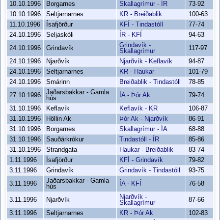
10.10.1996
Borgarnes
Skallagrímur - ÍR
73-92
10.10.1996
Seltjarnarnes
KR - Breiðablik
100-63
11.10.1996
Ísafjörður
KFÍ - Tindastóll
77-74
24.10.1996
Seljaskóli
ÍR - KFÍ
94-63
Grindavík -
24.10.1996
Grindavík
117-97
Skallagrímur
24.10.1996
Njarðvík
Njarðvík - Keflavík
94-87
24.10.1996
Seltjarnarnes
KR - Haukar
101-79
24.10.1996
Smárinn
Breiðablik - Tindastóll
78-85
Jaðarsbakkar - Gamla
27.10.1996
ÍA - Þór Ak
79-74
hús
31.10.1996
Keflavík
Keflavík - KR
106-87
31.10.1996
Höllin Ak
Þór Ak - Njarðvík
86-91
31.10.1996
Borgarnes
Skallagrímur - ÍA
68-88
31.10.1996
Sauðárkrókur
Tindastóll - ÍR
85-86
31.10.1996
Strandgata
Haukar - Breiðablik
83-74
1.11.1996
Ísafjörður
KFÍ - Grindavík
79-82
3.11.1996
Grindavík
Grindavík - Tindastóll
93-75
Jaðarsbakkar - Gamla
3.11.1996
ÍA - KFÍ
76-58
hús
Njarðvík -
3.11.1996
Njarðvík
87-66
Skallagrímur
3.11.1996
Seltjarnarnes
KR - Þór Ak
102-83