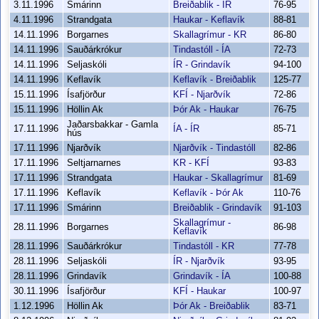
3.11.1996
Smárinn
Breiðablik - ÍR
76-95
4.11.1996
Strandgata
Haukar - Keflavík
88-81
14.11.1996
Borgarnes
Skallagrímur - KR
86-80
14.11.1996
Sauðárkrókur
Tindastóll - ÍA
72-73
14.11.1996
Seljaskóli
ÍR - Grindavík
94-100
14.11.1996
Keflavík
Keflavík - Breiðablik
125-77
15.11.1996
Ísafjörður
KFÍ - Njarðvík
72-86
15.11.1996
Höllin Ak
Þór Ak - Haukar
76-75
Jaðarsbakkar - Gamla
17.11.1996
ÍA - ÍR
85-71
hús
17.11.1996
Njarðvík
Njarðvík - Tindastóll
82-86
17.11.1996
Seltjarnarnes
KR - KFÍ
93-83
17.11.1996
Strandgata
Haukar - Skallagrímur
81-69
17.11.1996
Keflavík
Keflavík - Þór Ak
110-76
17.11.1996
Smárinn
Breiðablik - Grindavík
91-103
Skallagrímur -
28.11.1996
Borgarnes
86-98
Keflavík
28.11.1996
Sauðárkrókur
Tindastóll - KR
77-78
28.11.1996
Seljaskóli
ÍR - Njarðvík
93-95
28.11.1996
Grindavík
Grindavík - ÍA
100-88
30.11.1996
Ísafjörður
KFÍ - Haukar
100-97
1.12.1996
Höllin Ak
Þór Ak - Breiðablik
83-71