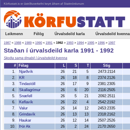
Körfustatt.is er ástríðuverkefni keyrt áfram af Stattnördunum
Leikmenn
Félög
Úrvalsdeild karla
Úrvalsdeild kvenna
1987
<
1988
<
1989
<
1990
<
1991
<
1992
>
1993
>
1994
>
1995
>
1996
>
1997
Staðan í úrvalsdeild karla 1991 - 1992
Skoða sama tímabil í úrvalsdeild kvenna
#
Félag
L
S
T
Stig
1.
Njarðvík
26
21
5
2473:2114
2.
KR
26
18
8
2374:2126
3.
Tindastóll
26
17
9
2381:2305
4.
Skallagrímur
26
6
20
2116:2505
5.
Snæfell
26
5
21
2092:2511
6.
Keflavík
26
22
4
2542:2192
7.
Valur
26
14
12
2453:2335
8.
Grindavík
26
13
13
2318:2162
9.
Haukar
26
12
14
2507:2526
10.
Þór Ak
26
2
24
2170:2650