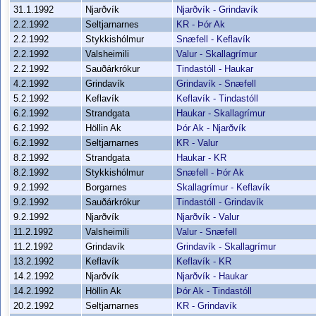
31.1.1992
Njarðvík
Njarðvík - Grindavík
2.2.1992
Seltjarnarnes
KR - Þór Ak
2.2.1992
Stykkishólmur
Snæfell - Keflavík
2.2.1992
Valsheimili
Valur - Skallagrímur
2.2.1992
Sauðárkrókur
Tindastóll - Haukar
4.2.1992
Grindavík
Grindavík - Snæfell
5.2.1992
Keflavík
Keflavík - Tindastóll
6.2.1992
Strandgata
Haukar - Skallagrímur
6.2.1992
Höllin Ak
Þór Ak - Njarðvík
6.2.1992
Seltjarnarnes
KR - Valur
8.2.1992
Strandgata
Haukar - KR
8.2.1992
Stykkishólmur
Snæfell - Þór Ak
9.2.1992
Borgarnes
Skallagrímur - Keflavík
9.2.1992
Sauðárkrókur
Tindastóll - Grindavík
9.2.1992
Njarðvík
Njarðvík - Valur
11.2.1992
Valsheimili
Valur - Snæfell
11.2.1992
Grindavík
Grindavík - Skallagrímur
13.2.1992
Keflavík
Keflavík - KR
14.2.1992
Njarðvík
Njarðvík - Haukar
14.2.1992
Höllin Ak
Þór Ak - Tindastóll
20.2.1992
Seltjarnarnes
KR - Grindavík