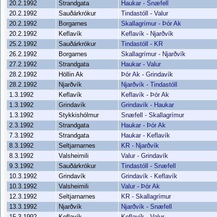
20.2.1992
Strandgata
Haukar - Snæfell
20.2.1992
Sauðárkrókur
Tindastóll - Valur
20.2.1992
Borgarnes
Skallagrímur - Þór Ak
20.2.1992
Keflavík
Keflavík - Njarðvík
25.2.1992
Sauðárkrókur
Tindastóll - KR
26.2.1992
Borgarnes
Skallagrímur - Njarðvík
27.2.1992
Strandgata
Haukar - Valur
28.2.1992
Höllin Ak
Þór Ak - Grindavík
28.2.1992
Njarðvík
Njarðvík - Tindastóll
1.3.1992
Keflavík
Keflavík - Þór Ak
1.3.1992
Grindavík
Grindavík - Haukar
1.3.1992
Stykkishólmur
Snæfell - Skallagrímur
2.3.1992
Strandgata
Haukar - Þór Ak
7.3.1992
Strandgata
Haukar - Keflavík
8.3.1992
Seltjarnarnes
KR - Njarðvík
8.3.1992
Valsheimili
Valur - Grindavík
9.3.1992
Sauðárkrókur
Tindastóll - Snæfell
10.3.1992
Grindavík
Grindavík - Keflavík
10.3.1992
Valsheimili
Valur - Þór Ak
12.3.1992
Seltjarnarnes
KR - Skallagrímur
13.3.1992
Njarðvík
Njarðvík - Snæfell
15.3.1992
Keflavík
Keflavík - Valur