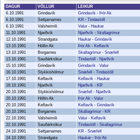
DAGUR
VÖLLUR
LEIKUR
6.10.1991
Grindavík
Grindavík - Þór Ak
6.10.1991
Seltjarnarnes
KR - Tindastóll
6.10.1991
Valsheimili
Valur - Haukar
11.10.1991
Njarðvík
Njarðvík - Skallagrímur
12.10.1991
Strandgata
Haukar - Grindavík
13.10.1991
Höllin Ak
Þór Ak - Keflavík
13.10.1991
Borgarnes
Skallagrímur - Snæfell
13.10.1991
Sauðárkrókur
Tindastóll - Njarðvík
15.10.1991
Grindavík
Grindavík - Valur
16.10.1991
Stykkishólmur
Snæfell - Tindastóll
17.10.1991
Keflavík
Keflavík - Haukar
18.10.1991
Njarðvík
Njarðvík - KR
20.10.1991
Stykkishólmur
Snæfell - Njarðvík
20.10.1991
Höllin Ak
Þór Ak - Valur
20.10.1991
Keflavík
Keflavík - Grindavík
20.10.1991
Borgarnes
Skallagrímur - KR
22.10.1991
Valsheimili
Valur - Keflavík
22.10.1991
Sauðárkrókur
Tindastóll - Skallagrímur
24.10.1991
Seltjarnarnes
KR - Snæfell
24.10.1991
Strandgata
Haukar - Þór Ak