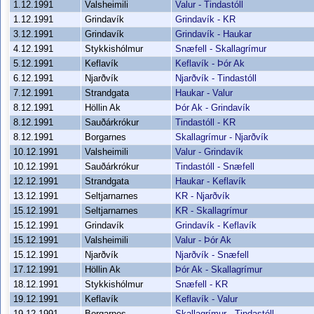
1.12.1991
Valsheimili
Valur - Tindastóll
1.12.1991
Grindavík
Grindavík - KR
3.12.1991
Grindavík
Grindavík - Haukar
4.12.1991
Stykkishólmur
Snæfell - Skallagrímur
5.12.1991
Keflavík
Keflavík - Þór Ak
6.12.1991
Njarðvík
Njarðvík - Tindastóll
7.12.1991
Strandgata
Haukar - Valur
8.12.1991
Höllin Ak
Þór Ak - Grindavík
8.12.1991
Sauðárkrókur
Tindastóll - KR
8.12.1991
Borgarnes
Skallagrímur - Njarðvík
10.12.1991
Valsheimili
Valur - Grindavík
10.12.1991
Sauðárkrókur
Tindastóll - Snæfell
12.12.1991
Strandgata
Haukar - Keflavík
13.12.1991
Seltjarnarnes
KR - Njarðvík
15.12.1991
Seltjarnarnes
KR - Skallagrímur
15.12.1991
Grindavík
Grindavík - Keflavík
15.12.1991
Valsheimili
Valur - Þór Ak
15.12.1991
Njarðvík
Njarðvík - Snæfell
17.12.1991
Höllin Ak
Þór Ak - Skallagrímur
18.12.1991
Stykkishólmur
Snæfell - KR
19.12.1991
Keflavík
Keflavík - Valur
19.12.1991
Borgarnes
Skallagrímur - Tindastóll