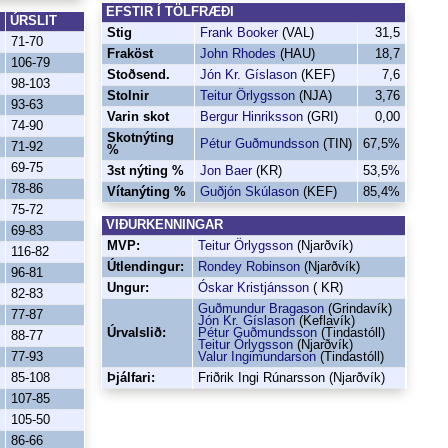
EFSTIR Í TÖLFRÆÐI
ÚRSLIT
Stig
Frank Booker
(VAL)
31,5
71-70
Fraköst
John Rhodes
(HAU)
18,7
106-79
Stoðsend.
Jón Kr. Gíslason
(KEF)
7,6
98-103
Stolnir
Teitur Örlygsson
(NJA)
3,76
93-63
Varin skot
Bergur Hinriksson
(GRI)
0,00
74-90
Skotnýting
Pétur Guðmundsson
(TIN)
67,5%
71-92
%
69-75
3st nýting %
Jon Baer
(KR)
53,5%
78-86
Vítanýting %
Guðjón Skúlason
(KEF)
85,4%
75-72
VIÐURKENNINGAR
69-83
MVP:
Teitur Örlygsson
(Njarðvík)
116-82
Útlendingur:
Rondey Robinson
(Njarðvík)
96-81
Ungur:
Óskar Kristjánsson
( KR)
82-83
Guðmundur Bragason
(Grindavík)
77-87
Jón Kr. Gíslason
(Keflavík)
Úrvalslið:
Pétur Guðmundsson
(Tindastóll)
88-77
Teitur Örlygsson
(Njarðvík)
77-93
Valur Ingimundarson
(Tindastóll)
85-108
Þjálfari:
Friðrik Ingi Rúnarsson (Njarðvík)
107-85
105-50
86-66