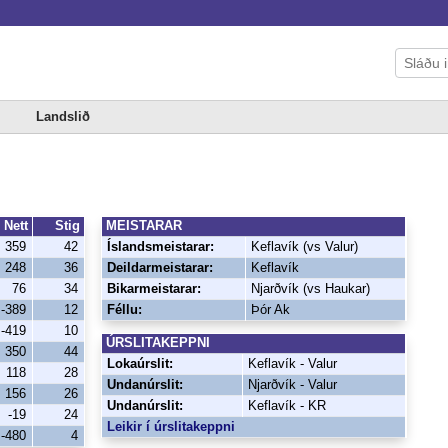
Landslið
Nett
Stig
MEISTARAR
359
42
Íslandsmeistarar:
Keflavík (vs Valur)
248
36
Deildarmeistarar:
Keflavík
76
34
Bikarmeistarar:
Njarðvík (vs Haukar)
-389
12
Féllu:
Þór Ak
-419
10
ÚRSLITAKEPPNI
350
44
Lokaúrslit:
Keflavík - Valur
118
28
Undanúrslit:
Njarðvík - Valur
156
26
Undanúrslit:
Keflavík - KR
-19
24
Leikir í úrslitakeppni
-480
4