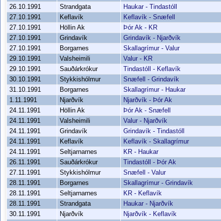
26.10.1991
Strandgata
Haukar - Tindastóll
27.10.1991
Keflavík
Keflavík - Snæfell
27.10.1991
Höllin Ak
Þór Ak - KR
27.10.1991
Grindavík
Grindavík - Njarðvík
27.10.1991
Borgarnes
Skallagrímur - Valur
29.10.1991
Valsheimili
Valur - KR
29.10.1991
Sauðárkrókur
Tindastóll - Keflavík
30.10.1991
Stykkishólmur
Snæfell - Grindavík
31.10.1991
Borgarnes
Skallagrímur - Haukar
1.11.1991
Njarðvík
Njarðvík - Þór Ak
24.11.1991
Höllin Ak
Þór Ak - Snæfell
24.11.1991
Valsheimili
Valur - Njarðvík
24.11.1991
Grindavík
Grindavík - Tindastóll
24.11.1991
Keflavík
Keflavík - Skallagrímur
24.11.1991
Seltjarnarnes
KR - Haukar
26.11.1991
Sauðárkrókur
Tindastóll - Þór Ak
27.11.1991
Stykkishólmur
Snæfell - Valur
28.11.1991
Borgarnes
Skallagrímur - Grindavík
28.11.1991
Seltjarnarnes
KR - Keflavík
28.11.1991
Strandgata
Haukar - Njarðvík
30.11.1991
Njarðvík
Njarðvík - Keflavík