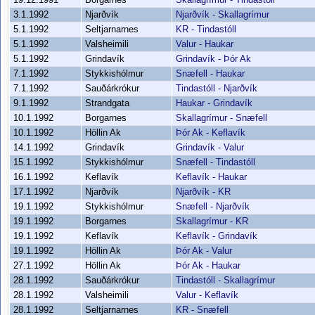
3.1.1992
Njarðvík
Njarðvík - Skallagrímur
5.1.1992
Seltjarnarnes
KR - Tindastóll
5.1.1992
Valsheimili
Valur - Haukar
5.1.1992
Grindavík
Grindavík - Þór Ak
7.1.1992
Stykkishólmur
Snæfell - Haukar
7.1.1992
Sauðárkrókur
Tindastóll - Njarðvík
9.1.1992
Strandgata
Haukar - Grindavík
10.1.1992
Borgarnes
Skallagrímur - Snæfell
10.1.1992
Höllin Ak
Þór Ak - Keflavík
14.1.1992
Grindavík
Grindavík - Valur
15.1.1992
Stykkishólmur
Snæfell - Tindastóll
16.1.1992
Keflavík
Keflavík - Haukar
17.1.1992
Njarðvík
Njarðvík - KR
19.1.1992
Stykkishólmur
Snæfell - Njarðvík
19.1.1992
Borgarnes
Skallagrímur - KR
19.1.1992
Keflavík
Keflavík - Grindavík
19.1.1992
Höllin Ak
Þór Ak - Valur
27.1.1992
Höllin Ak
Þór Ak - Haukar
28.1.1992
Sauðárkrókur
Tindastóll - Skallagrímur
28.1.1992
Valsheimili
Valur - Keflavík
28.1.1992
Seltjarnarnes
KR - Snæfell