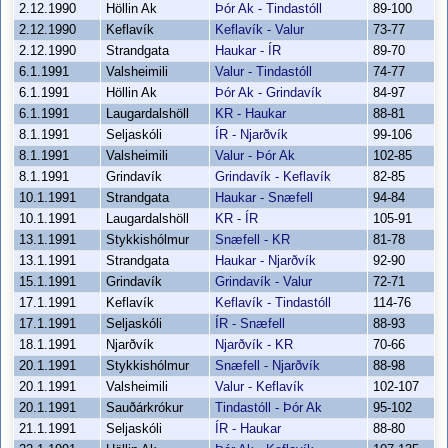
2.12.1990
Höllin Ak
Þór Ak - Tindastóll
89-100
2.12.1990
Keflavík
Keflavík - Valur
73-77
2.12.1990
Strandgata
Haukar - ÍR
89-70
6.1.1991
Valsheimili
Valur - Tindastóll
74-77
6.1.1991
Höllin Ak
Þór Ak - Grindavík
84-97
6.1.1991
Laugardalshöll
KR - Haukar
88-81
8.1.1991
Seljaskóli
ÍR - Njarðvík
99-106
8.1.1991
Valsheimili
Valur - Þór Ak
102-85
8.1.1991
Grindavík
Grindavík - Keflavík
82-85
10.1.1991
Strandgata
Haukar - Snæfell
94-84
10.1.1991
Laugardalshöll
KR - ÍR
105-91
13.1.1991
Stykkishólmur
Snæfell - KR
81-78
13.1.1991
Strandgata
Haukar - Njarðvík
92-90
15.1.1991
Grindavík
Grindavík - Valur
72-71
17.1.1991
Keflavík
Keflavík - Tindastóll
114-76
17.1.1991
Seljaskóli
ÍR - Snæfell
88-93
18.1.1991
Njarðvík
Njarðvík - KR
70-66
20.1.1991
Stykkishólmur
Snæfell - Njarðvík
88-98
20.1.1991
Valsheimili
Valur - Keflavík
102-107
20.1.1991
Sauðárkrókur
Tindastóll - Þór Ak
95-102
21.1.1991
Seljaskóli
ÍR - Haukar
88-80