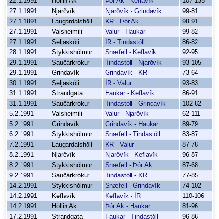
22.1.1991
Höllin Ak
Þór Ak - Keflavík
107-135
27.1.1991
Njarðvík
Njarðvík - Grindavík
99-81
27.1.1991
Laugardalshöll
KR - Þór Ak
99-91
27.1.1991
Valsheimili
Valur - Haukar
99-82
27.1.1991
Seljaskóli
ÍR - Tindastóll
86-82
28.1.1991
Stykkishólmur
Snæfell - Keflavík
92-95
29.1.1991
Sauðárkrókur
Tindastóll - Njarðvík
93-105
29.1.1991
Grindavík
Grindavík - KR
73-64
30.1.1991
Seljaskóli
ÍR - Valur
93-83
31.1.1991
Strandgata
Haukar - Keflavík
86-91
31.1.1991
Sauðárkrókur
Tindastóll - Grindavík
102-82
5.2.1991
Valsheimili
Valur - Njarðvík
62-111
5.2.1991
Grindavík
Grindavík - Haukar
89-79
6.2.1991
Stykkishólmur
Snæfell - Tindastóll
83-87
7.2.1991
Laugardalshöll
KR - Valur
87-78
8.2.1991
Njarðvík
Njarðvík - Keflavík
96-87
8.2.1991
Stykkishólmur
Snæfell - Þór Ak
87-68
9.2.1991
Sauðárkrókur
Tindastóll - KR
77-85
14.2.1991
Stykkishólmur
Snæfell - Grindavík
74-102
14.2.1991
Keflavík
Keflavík - ÍR
110-106
14.2.1991
Höllin Ak
Þór Ak - Haukar
81-96
17.2.1991
Strandgata
Haukar - Tindastóll
96-86