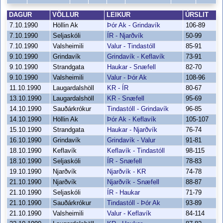
DAGUR
VÖLLUR
LEIKUR
ÚRSLIT
7.10.1990
Höllin Ak
Þór Ak - Grindavík
106-89
7.10.1990
Seljaskóli
ÍR - Njarðvík
50-99
7.10.1990
Valsheimili
Valur - Tindastóll
85-91
9.10.1990
Grindavík
Grindavík - Keflavík
73-91
9.10.1990
Strandgata
Haukar - Snæfell
82-70
9.10.1990
Valsheimili
Valur - Þór Ak
108-96
11.10.1990
Laugardalshöll
KR - ÍR
80-67
13.10.1990
Laugardalshöll
KR - Snæfell
95-69
14.10.1990
Sauðárkrókur
Tindastóll - Grindavík
96-85
14.10.1990
Höllin Ak
Þór Ak - Keflavík
105-107
15.10.1990
Strandgata
Haukar - Njarðvík
76-74
16.10.1990
Grindavík
Grindavík - Valur
91-81
18.10.1990
Keflavík
Keflavík - Tindastóll
98-115
18.10.1990
Seljaskóli
ÍR - Snæfell
78-83
19.10.1990
Njarðvík
Njarðvík - KR
74-78
21.10.1990
Njarðvík
Njarðvík - Snæfell
88-87
21.10.1990
Seljaskóli
ÍR - Haukar
71-79
21.10.1990
Sauðárkrókur
Tindastóll - Þór Ak
93-89
21.10.1990
Valsheimili
Valur - Keflavík
84-114