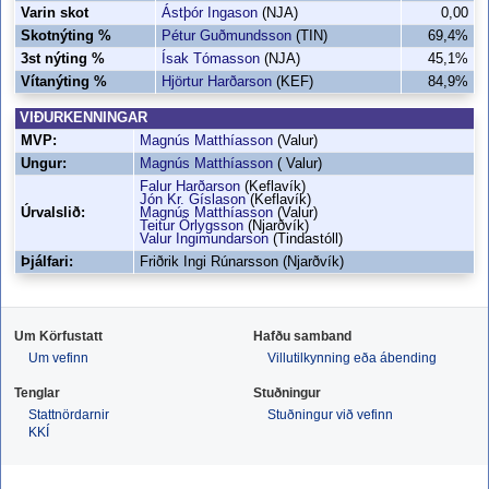
Varin skot
Ástþór Ingason
(NJA)
0,00
Skotnýting %
Pétur Guðmundsson
(TIN)
69,4%
3st nýting %
Ísak Tómasson
(NJA)
45,1%
Vítanýting %
Hjörtur Harðarson
(KEF)
84,9%
VIÐURKENNINGAR
MVP:
Magnús Matthíasson
(Valur)
Ungur:
Magnús Matthíasson
( Valur)
Falur Harðarson
(Keflavík)
Jón Kr. Gíslason
(Keflavík)
Úrvalslið:
Magnús Matthíasson
(Valur)
Teitur Örlygsson
(Njarðvík)
Valur Ingimundarson
(Tindastóll)
Þjálfari:
Friðrik Ingi Rúnarsson (Njarðvík)
Um Körfustatt
Hafðu samband
Um vefinn
Villutilkynning eða ábending
Tenglar
Stuðningur
Stattnördarnir
Stuðningur við vefinn
KKÍ