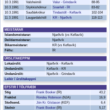
10.3.1991
Valsheimili
Valur - Grindavík
88-95
10.3.1991
Stykkishólmur
Snæfell - ÍR
83-82
10.3.1991
Sauðárkrókur
Tindastóll - Keflavík
102-104
11.3.1991
Laugardalshöll
KR - Njarðvík
118-113
MEISTARAR
Íslandsmeistarar:
Njarðvík (vs Keflavík)
Deildarmeistarar:
Njarðvík
Bikarmeistarar:
KR (vs Keflavík)
Féllu:
ÍR
ÚRSLITAKEPPNI
Lokaúrslit:
Njarðvík - Keflavík
Undanúrslit:
Keflavík - KR
Undanúrslit:
Njarðvík - Grindavík
Leikir í úrslitakeppni
EFSTIR Í TÖLFRÆÐI
Stig
Frank Booker
(ÍR)
43,2
Fraköst
Rondey Robinson
(NJA)
16,9
Stoðsend.
Jón Kr. Gíslason
(KEF)
6,4
Stolnir
Frank Booker
(ÍR)
5,17