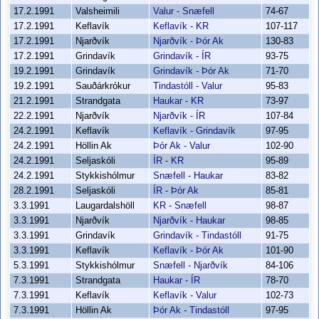
17.2.1991
Valsheimili
Valur - Snæfell
74-67
17.2.1991
Keflavík
Keflavík - KR
107-117
17.2.1991
Njarðvík
Njarðvík - Þór Ak
130-83
17.2.1991
Grindavík
Grindavík - ÍR
93-75
19.2.1991
Grindavík
Grindavík - Þór Ak
71-70
19.2.1991
Sauðárkrókur
Tindastóll - Valur
95-83
21.2.1991
Strandgata
Haukar - KR
73-97
22.2.1991
Njarðvík
Njarðvík - ÍR
107-84
24.2.1991
Keflavík
Keflavík - Grindavík
97-95
24.2.1991
Höllin Ak
Þór Ak - Valur
102-90
24.2.1991
Seljaskóli
ÍR - KR
95-89
24.2.1991
Stykkishólmur
Snæfell - Haukar
83-82
28.2.1991
Seljaskóli
ÍR - Þór Ak
85-81
3.3.1991
Laugardalshöll
KR - Snæfell
98-87
3.3.1991
Njarðvík
Njarðvík - Haukar
98-85
3.3.1991
Grindavík
Grindavík - Tindastóll
91-75
3.3.1991
Keflavík
Keflavík - Þór Ak
101-90
5.3.1991
Stykkishólmur
Snæfell - Njarðvík
84-106
7.3.1991
Strandgata
Haukar - ÍR
78-70
7.3.1991
Keflavík
Keflavík - Valur
102-73
7.3.1991
Höllin Ak
Þór Ak - Tindastóll
97-95