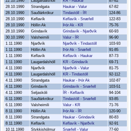
22.10.1990
Laugardalshöll
KR - Haukar
87-82
28.10.1990
Strandgata
Haukar - Valur
67-82
28.10.1990
Sauðárkrókur
Tindastóll - ÍR
124-86
28.10.1990
Keflavík
Keflavík - Snæfell
122-83
28.10.1990
Höllin Ak
Þór Ak - KR
75-76
28.10.1990
Grindavík
Grindavík - Njarðvík
60-93
30.10.1990
Valsheimili
Valur - ÍR
96-90
1.11.1990
Njarðvík
Njarðvík - Tindastóll
103-93
1.11.1990
Höllin Ak
Þór Ak - Snæfell
91-85
1.11.1990
Keflavík
Keflavík - Haukar
87-73
1.11.1990
Laugardalshöll
KR - Grindavík
69-71
4.11.1990
Njarðvík
Njarðvík - Valur
81-75
4.11.1990
Laugardalshöll
KR - Tindastóll
92-112
4.11.1990
Strandgata
Haukar - Þór Ak
102-87
4.11.1990
Grindavík
Grindavík - Snæfell
103-51
4.11.1990
Seljaskóli
ÍR - Keflavík
94-104
6.11.1990
Sauðárkrókur
Tindastóll - Snæfell
93-85
6.11.1990
Valsheimili
Valur - KR
71-76
8.11.1990
Höllin Ak
Þór Ak - ÍR
120-90
8.11.1990
Strandgata
Haukar - Grindavík
80-83
8.11.1990
Keflavík
Keflavík - Njarðvík
92-91
10.11.1990
Stykkishólmur
Snæfell - Valur
77-60