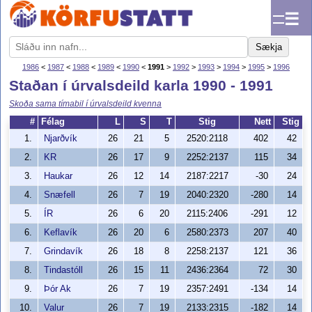
☰
Sækja
1986
<
1987
<
1988
<
1989
<
1990
<
1991
>
1992
>
1993
>
1994
>
1995
>
1996
Staðan í úrvalsdeild karla 1990 - 1991
Skoða sama tímabil í úrvalsdeild kvenna
#
Félag
L
S
T
Stig
Nett
Stig
1.
Njarðvík
26
21
5
2520:2118
402
42
2.
KR
26
17
9
2252:2137
115
34
3.
Haukar
26
12
14
2187:2217
-30
24
4.
Snæfell
26
7
19
2040:2320
-280
14
5.
ÍR
26
6
20
2115:2406
-291
12
6.
Keflavík
26
20
6
2580:2373
207
40
7.
Grindavík
26
18
8
2258:2137
121
36
8.
Tindastóll
26
15
11
2436:2364
72
30
9.
Þór Ak
26
7
19
2357:2491
-134
14
10.
Valur
26
7
19
2133:2315
-182
14