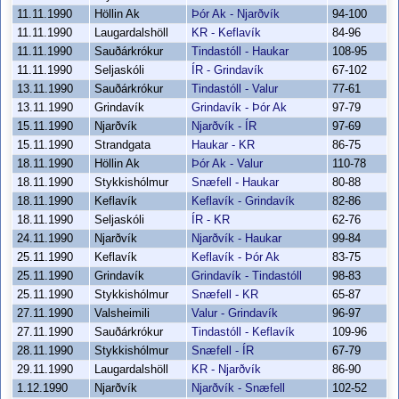
11.11.1990
Höllin Ak
Þór Ak - Njarðvík
94-100
11.11.1990
Laugardalshöll
KR - Keflavík
84-96
11.11.1990
Sauðárkrókur
Tindastóll - Haukar
108-95
11.11.1990
Seljaskóli
ÍR - Grindavík
67-102
13.11.1990
Sauðárkrókur
Tindastóll - Valur
77-61
13.11.1990
Grindavík
Grindavík - Þór Ak
97-79
15.11.1990
Njarðvík
Njarðvík - ÍR
97-69
15.11.1990
Strandgata
Haukar - KR
86-75
18.11.1990
Höllin Ak
Þór Ak - Valur
110-78
18.11.1990
Stykkishólmur
Snæfell - Haukar
80-88
18.11.1990
Keflavík
Keflavík - Grindavík
82-86
18.11.1990
Seljaskóli
ÍR - KR
62-76
24.11.1990
Njarðvík
Njarðvík - Haukar
99-84
25.11.1990
Keflavík
Keflavík - Þór Ak
83-75
25.11.1990
Grindavík
Grindavík - Tindastóll
98-83
25.11.1990
Stykkishólmur
Snæfell - KR
65-87
27.11.1990
Valsheimili
Valur - Grindavík
96-97
27.11.1990
Sauðárkrókur
Tindastóll - Keflavík
109-96
28.11.1990
Stykkishólmur
Snæfell - ÍR
67-79
29.11.1990
Laugardalshöll
KR - Njarðvík
86-90
1.12.1990
Njarðvík
Njarðvík - Snæfell
102-52