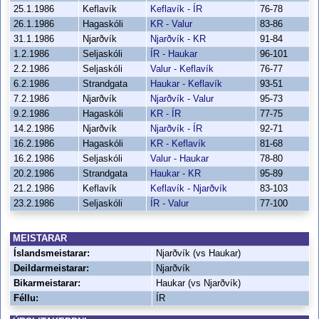
25.1.1986
Keflavík
Keflavík - ÍR
76-78
26.1.1986
Hagaskóli
KR - Valur
83-86
31.1.1986
Njarðvík
Njarðvík - KR
91-84
1.2.1986
Seljaskóli
ÍR - Haukar
96-101
2.2.1986
Seljaskóli
Valur - Keflavík
76-77
6.2.1986
Strandgata
Haukar - Keflavík
93-51
7.2.1986
Njarðvík
Njarðvík - Valur
95-73
9.2.1986
Hagaskóli
KR - ÍR
77-75
14.2.1986
Njarðvík
Njarðvík - ÍR
92-71
16.2.1986
Hagaskóli
KR - Keflavík
81-68
16.2.1986
Seljaskóli
Valur - Haukar
78-80
20.2.1986
Strandgata
Haukar - KR
95-89
21.2.1986
Keflavík
Keflavík - Njarðvík
83-103
23.2.1986
Seljaskóli
ÍR - Valur
77-100
MEISTARAR
Íslandsmeistarar:
Njarðvík (vs Haukar)
Deildarmeistarar:
Njarðvík
Bikarmeistarar:
Haukar (vs Njarðvík)
Féllu:
ÍR