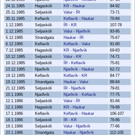
24.11.1985
Hagaskóli
KR - Haukar
94-92
25.11.1985
Seljaskóli
Valur - ÍR
73-71
30.11.1985
Keflavík
Keflavík - Haukar
70-84
1.12.1985
Seljaskóli
ÍR - KR
107-78
1.12.1985
Seljaskóli
Valur - Njarðvík
93-95
5.12.1985
Strandgata
Haukar - ÍR
75-67
6.12.1985
Keflavík
Keflavík - Valur
91-80
7.12.1985
Hagaskóli
KR - Njarðvík
69-83
10.12.1985
Seljaskóli
Valur - KR
74-71
10.12.1985
Seljaskóli
ÍR - Keflavík
75-81
13.12.1985
Njarðvík
Njarðvík - Haukar
62-72
19.12.1985
Keflavík
Keflavík - KR
84-77
19.12.1985
Strandgata
Haukar - Valur
88-84
21.12.1985
Seljaskóli
ÍR - Njarðvík
79-81
10.1.1986
Njarðvík
Njarðvík - Keflavík
77-75
12.1.1986
Seljaskóli
Valur - ÍR
91-84
12.1.1986
Hagaskóli
KR - Haukar
79-88
17.1.1986
Keflavík
Keflavík - Haukar
106-107
18.1.1986
Seljaskóli
ÍR - KR
78-86
19.1.1986
Seljaskóli
Valur - Njarðvík
77-86
23.1.1986
Strandgata
Haukar - Njarðvík
112-105