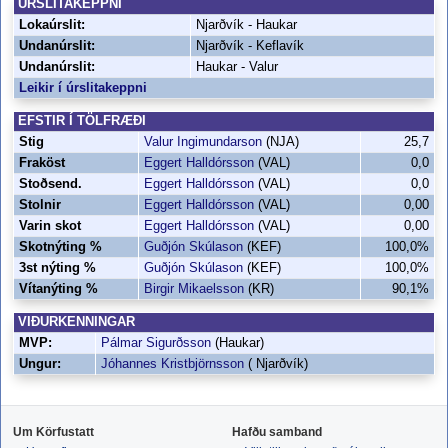
ÚRSLITAKEPPNI
Lokaúrslit:
Njarðvík - Haukar
Undanúrslit:
Njarðvík - Keflavík
Undanúrslit:
Haukar - Valur
Leikir í úrslitakeppni
EFSTIR Í TÖLFRÆÐI
Stig
Valur Ingimundarson
(NJA)
25,7
Fraköst
Eggert Halldórsson
(VAL)
0,0
Stoðsend.
Eggert Halldórsson
(VAL)
0,0
Stolnir
Eggert Halldórsson
(VAL)
0,00
Varin skot
Eggert Halldórsson
(VAL)
0,00
Skotnýting %
Guðjón Skúlason
(KEF)
100,0%
3st nýting %
Guðjón Skúlason
(KEF)
100,0%
Vítanýting %
Birgir Mikaelsson
(KR)
90,1%
VIÐURKENNINGAR
MVP:
Pálmar Sigurðsson
(Haukar)
Ungur:
Jóhannes Kristbjörnsson
( Njarðvík)
Um Körfustatt
Hafðu samband