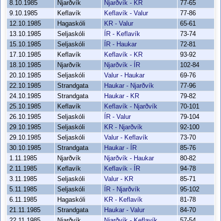
8.10.1985
Njarðvík
Njarðvík - KR
77-65
9.10.1985
Keflavík
Keflavík - Valur
77-86
12.10.1985
Hagaskóli
KR - Valur
65-61
13.10.1985
Seljaskóli
ÍR - Keflavík
73-74
15.10.1985
Seljaskóli
ÍR - Haukar
72-81
17.10.1985
Keflavík
Keflavík - KR
93-92
18.10.1985
Njarðvík
Njarðvík - ÍR
102-84
20.10.1985
Seljaskóli
Valur - Haukar
69-76
22.10.1985
Strandgata
Haukar - Njarðvík
77-96
24.10.1985
Strandgata
Haukar - KR
79-82
25.10.1985
Keflavík
Keflavík - Njarðvík
70-101
26.10.1985
Seljaskóli
ÍR - Valur
79-104
29.10.1985
Seljaskóli
KR - Njarðvík
92-100
29.10.1985
Seljaskóli
Valur - Keflavík
73-70
30.10.1985
Strandgata
Haukar - ÍR
85-76
1.11.1985
Njarðvík
Njarðvík - Haukar
80-82
2.11.1985
Keflavík
Keflavík - ÍR
94-78
3.11.1985
Seljaskóli
Valur - KR
85-71
5.11.1985
Seljaskóli
ÍR - Njarðvík
95-102
6.11.1985
Hagaskóli
KR - Keflavík
81-78
21.11.1985
Strandgata
Haukar - Valur
84-70
22.11.1985
Njarðvík
Njarðvík - Keflavík
57-54