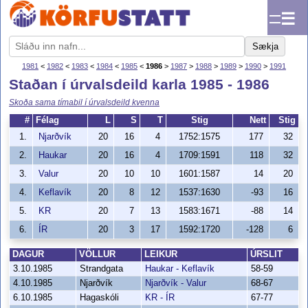
☰
Sækja
1981
<
1982
<
1983
<
1984
<
1985
<
1986
>
1987
>
1988
>
1989
>
1990
>
1991
Staðan í úrvalsdeild karla 1985 - 1986
Skoða sama tímabil í úrvalsdeild kvenna
#
Félag
L
S
T
Stig
Nett
Stig
1.
Njarðvík
20
16
4
1752:1575
177
32
2.
Haukar
20
16
4
1709:1591
118
32
3.
Valur
20
10
10
1601:1587
14
20
4.
Keflavík
20
8
12
1537:1630
-93
16
5.
KR
20
7
13
1583:1671
-88
14
6.
ÍR
20
3
17
1592:1720
-128
6
DAGUR
VÖLLUR
LEIKUR
ÚRSLIT
3.10.1985
Strandgata
Haukar - Keflavík
58-59
4.10.1985
Njarðvík
Njarðvík - Valur
68-67
6.10.1985
Hagaskóli
KR - ÍR
67-77