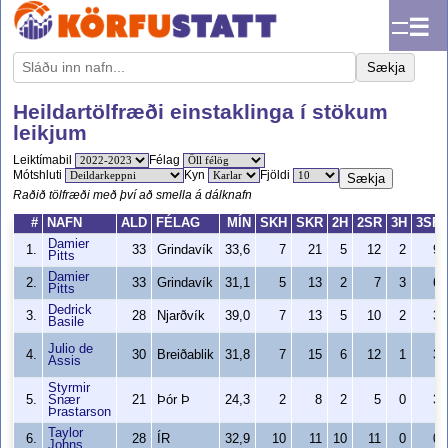
☰
Sækja
Heildartölfræði einstaklinga í stökum
leikjum
Leiktímabil
Félag
Mótshluti
Kyn
Fjöldi
Sækja
Raðið tölfræði með því að smella á dálknafn
#
NAFN
ALD
FÉLAG
MÍN
SKH
SKR
2H
2SR
3H
3SR
Damier
1.
33
Grindavík
33,6
7
21
5
12
2
9
Pitts
Damier
2.
33
Grindavík
31,1
5
13
2
7
3
6
Pitts
Dedrick
3.
28
Njarðvík
39,0
7
13
5
10
2
3
Basile
Julio de
4.
30
Breiðablik
31,8
7
15
6
12
1
3
Assis
Styrmir
5.
Snær
21
Þór Þ
24,3
2
8
2
5
0
3
Þrastarson
Taylor
6.
28
ÍR
32,9
10
11
10
11
0
0
Johns