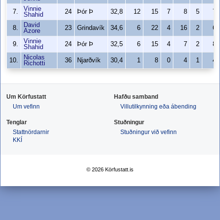
Vinnie
7.
24
Þór Þ
32,8
12
15
7
8
5
7
Shahid
David
8.
23
Grindavík
34,6
6
22
4
16
2
6
Azore
Vinnie
9.
24
Þór Þ
32,5
6
15
4
7
2
8
Shahid
Nicolas
10.
36
Njarðvík
30,4
1
8
0
4
1
4
Richotti
Um Körfustatt
Hafðu samband
Um vefinn
Villutilkynning eða ábending
Tenglar
Stuðningur
Stattnördarnir
Stuðningur við vefinn
KKÍ
© 2026 Körfustatt.is