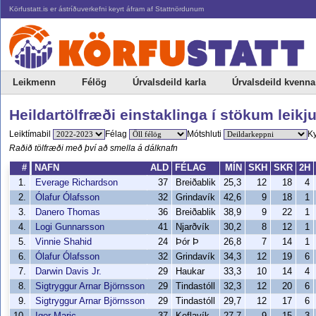
Körfustatt.is er ástríðuverkefni keyrt áfram af Stattnördunum
Leikmenn
Félög
Úrvalsdeild karla
Úrvalsdeild kvenna
Heildartölfræði einstaklinga í stökum leikj
Leiktímabil
Félag
Mótshluti
K
Raðið tölfræði með því að smella á dálknafn
#
NAFN
ALD
FÉLAG
MÍN
SKH
SKR
2H
1.
Everage Richardson
37
Breiðablik
25,3
12
18
4
2.
Ólafur Ólafsson
32
Grindavík
42,6
9
18
1
3.
Danero Thomas
36
Breiðablik
38,9
9
22
1
4.
Logi Gunnarsson
41
Njarðvík
30,2
8
12
1
5.
Vinnie Shahid
24
Þór Þ
26,8
7
14
1
6.
Ólafur Ólafsson
32
Grindavík
34,3
12
19
6
7.
Darwin Davis Jr.
29
Haukar
33,3
10
14
4
8.
Sigtryggur Arnar Björnsson
29
Tindastóll
32,3
12
20
6
9.
Sigtryggur Arnar Björnsson
29
Tindastóll
29,7
12
17
6
10.
Igor Maric
37
Keflavík
27,7
9
15
3