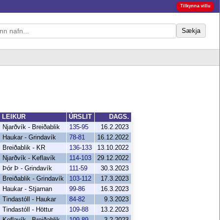
Tilkynna villu
Sækja
LEIKUR
ÚRSLIT
DAGS.
Njarðvík - Breiðablik
135-95
16.2.2023
Haukar - Grindavík
78-81
16.12.2022
Breiðablik - KR
136-133
13.10.2022
Njarðvík - Keflavík
114-103
29.12.2022
Þór Þ - Grindavík
111-59
30.3.2023
Breiðablik - Grindavík
103-112
17.3.2023
Haukar - Stjarnan
99-86
16.3.2023
Tindastóll - Haukar
84-82
9.3.2023
Tindastóll - Höttur
109-88
13.2.2023
Keflavík - Breiðablik
109-89
3.2.2023