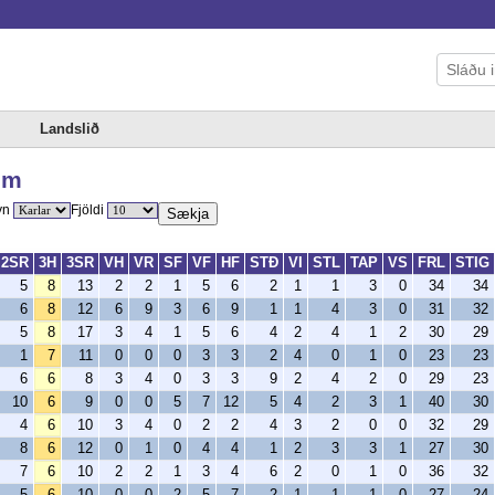
Landslið
um
yn
Fjöldi
Sækja
2SR
3H
3SR
VH
VR
SF
VF
HF
STÐ
VI
STL
TAP
VS
FRL
STIG
5
8
13
2
2
1
5
6
2
1
1
3
0
34
34
6
8
12
6
9
3
6
9
1
1
4
3
0
31
32
5
8
17
3
4
1
5
6
4
2
4
1
2
30
29
1
7
11
0
0
0
3
3
2
4
0
1
0
23
23
6
6
8
3
4
0
3
3
9
2
4
2
0
29
23
10
6
9
0
0
5
7
12
5
4
2
3
1
40
30
4
6
10
3
4
0
2
2
4
3
2
0
0
32
29
8
6
12
0
1
0
4
4
1
2
3
3
1
27
30
7
6
10
2
2
1
3
4
6
2
0
1
0
36
32
5
6
10
0
0
2
5
7
2
1
1
1
0
27
24