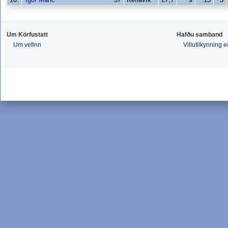
Um Körfustatt
Hafðu samband
Um vefinn
Villutilkynning