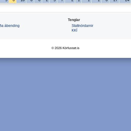
Tenglar
 eða ábending
Stattnördarnir
KKÍ
© 2026 Körfustatt.is