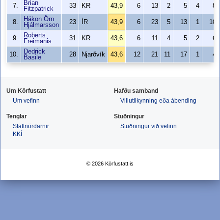
Brian
7.
33
KR
43,9
6
13
2
5
4
8
Fitzpatrick
Hákon Örn
8.
23
ÍR
43,9
6
23
5
13
1
10
Hjálmarsson
Roberts
9.
31
KR
43,6
6
11
4
5
2
6
Freimanis
Dedrick
10.
28
Njarðvík
43,6
12
21
11
17
1
4
Basile
Um Körfustatt
Hafðu samband
Um vefinn
Villutilkynning eða ábending
Tenglar
Stuðningur
Stattnördarnir
Stuðningur við vefinn
KKÍ
© 2026 Körfustatt.is