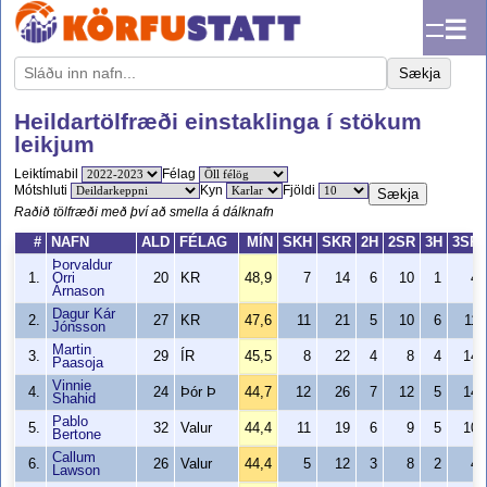
☰
Sækja
Heildartölfræði einstaklinga í stökum
leikjum
Leiktímabil
Félag
Mótshluti
Kyn
Fjöldi
Sækja
Raðið tölfræði með því að smella á dálknafn
#
NAFN
ALD
FÉLAG
MÍN
SKH
SKR
2H
2SR
3H
3SR
Þorvaldur
1.
Orri
20
KR
48,9
7
14
6
10
1
4
Árnason
Dagur Kár
2.
27
KR
47,6
11
21
5
10
6
11
Jónsson
Martin
3.
29
ÍR
45,5
8
22
4
8
4
14
Paasoja
Vinnie
4.
24
Þór Þ
44,7
12
26
7
12
5
14
Shahid
Pablo
5.
32
Valur
44,4
11
19
6
9
5
10
Bertone
Callum
6.
26
Valur
44,4
5
12
3
8
2
4
Lawson