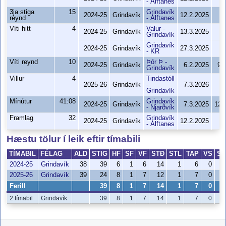
- Álftanes
3ja stiga
15
Grindavík
2024-25
Grindavík
12.2.2025
9
reynd
- Álftanes
Víti hitt
4
Valur -
2024-25
Grindavík
13.3.2025
9
Grindavík
Grindavík
2024-25
Grindavík
27.3.2025
8
- KR
Víti reynd
10
Þór Þ -
2024-25
Grindavík
6.2.2025
95
Grindavík
Villur
4
Tindastóll
2025-26
Grindavík
-
7.3.2026
9
Grindavík
Mínútur
41:08
Grindavík
2024-25
Grindavík
7.3.2025
122
- Njarðvík
Framlag
32
Grindavík
2024-25
Grindavík
12.2.2025
9
- Álftanes
Hæstu tölur í leik eftir tímabili
TÍMABIL
FÉLAG
ALD
STIG
HF
SF
VF
STÐ
STL
TAP
VS
SK
2024-25
Grindavík
38
39
6
1
6
14
1
6
0
2025-26
Grindavík
39
24
8
1
7
12
1
7
0
Ferill
39
8
1
7
14
1
7
0
2 tímabil
Grindavík
39
8
1
7
14
1
7
0