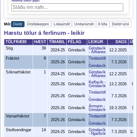
Mótherji (leikir gegn)
Mót
Deild
Úrslitakeppni
Lokaúrslit
Undanúrslit
8 liða
Deild+úrsl
Hæstu tölur á ferlinum - leikir
TÖLFRÆÐI
HÆST
TÍMABIL
FÉLAG
LEIKUR
DAGS
ÚRS
Stig
39
Grindavík
2024-25
Grindavík
12.2.2025
9
- Álftanes
Fráköst
8
Tindastóll
2025-26
Grindavík
-
7.3.2026
9
Grindavík
Sóknarfráköst
1
Grindavík
2024-25
Grindavík
12.2.2025
9
- Álftanes
Keflavík -
2025-26
Grindavík
13.2.2026
99
Grindavík
Tindastóll
2025-26
Grindavík
-
7.3.2026
9
Grindavík
Ármann -
2025-26
Grindavík
19.3.2026
10
Grindavík
Varnarfráköst
7
Tindastóll
2025-26
Grindavík
-
7.3.2026
9
Grindavík
Stoðsendingar
14
Grindavík
2024-25
Grindavík
7.3.2025
122
- Njarðvík