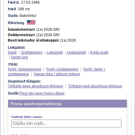
Fæð.d.
17.03.1986
Hæð
188 cm
Staða
Bakvörður
Ríkisfang
Íslandsmeistari:
(1x) 2026 GRI
Deildarmeistari:
(1x) 2026 GRI
Besti leikmaður úrslitakeppni:
(1x) 2026
Leikjalisti:
Deild
|
Úrslitakeppni
|
Lokaúrslit
|
Undanúrslit
|
8-liða úrslit
|
Deild+úrsl
Yfirlit:
Ferill í deildarkeppni
|
Ferill í úrslitakeppni
|
Ferill í deild +
úrslitakeppni
|
Hæstu tölur í stökum leikjum
Gegn/með félögum:
Tölfræði gegn ákveðnum félögum
|
Tölfræði með ákveðnum félögum
Grafík:
Flest stig gegn hverju félagi
Finna samherja/mótherja
Samherji (leikir saman)