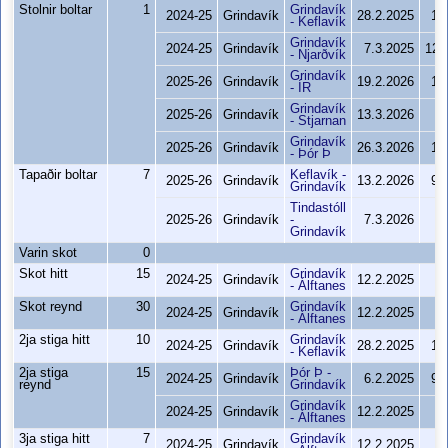
Stolnir boltar
1
Grindavík
2024-25
Grindavík
28.2.2025
10
- Keflavík
Grindavík
2024-25
Grindavík
7.3.2025
122
- Njarðvík
Grindavík
2025-26
Grindavík
19.2.2026
10
- ÍR
Grindavík
2025-26
Grindavík
13.3.2026
9
- Stjarnan
Grindavík
2025-26
Grindavík
26.3.2026
10
- Þór Þ
Tapaðir boltar
7
Keflavík -
2025-26
Grindavík
13.2.2026
99
Grindavík
Tindastóll
2025-26
Grindavík
-
7.3.2026
9
Grindavík
Varin skot
0
Skot hitt
15
Grindavík
2024-25
Grindavík
12.2.2025
9
- Álftanes
Skot reynd
30
Grindavík
2024-25
Grindavík
12.2.2025
9
- Álftanes
2ja stiga hitt
10
Grindavík
2024-25
Grindavík
28.2.2025
10
- Keflavík
2ja stiga
15
Þór Þ -
2024-25
Grindavík
6.2.2025
95
reynd
Grindavík
Grindavík
2024-25
Grindavík
12.2.2025
9
- Álftanes
3ja stiga hitt
7
Grindavík
2024-25
Grindavík
12.2.2025
9