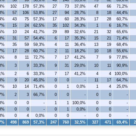
,4%
102
178
57,3%
27
73
37,0%
47
66
71,2%
,0%
57
106
53,8%
27
94
28,7%
8
18
44,4%
,4%
43
75
57,3%
17
60
28,3%
17
28
60,7%
,7%
15
24
62,5%
35
102
34,3%
1
6
16,7%
,5%
10
24
41,7%
29
89
32,6%
21
32
65,6%
,0%
31
57
54,4%
6
17
35,3%
15
21
71,4%
,7%
35
59
59,3%
4
11
36,4%
13
19
68,4%
,7%
17
28
60,7%
2
11
18,2%
10
18
55,6%
,6%
8
11
72,7%
7
17
41,2%
7
9
77,8%
,0%
3
9
33,3%
9
31
29,0%
10
11
90,9%
,1%
2
6
33,3%
7
17
41,2%
4
4
100,0%
,0%
9
20
45,0%
0
0
-
11
17
64,7%
,7%
10
14
71,4%
0
1
0,0%
1
4
25,0%
,7%
2
3
66,7%
0
0
-
0
0
-
,0%
0
0
-
1
1
100,0%
0
0
-
0%
0
0
-
0
1
0,0%
0
0
-
0%
0
4
0,0%
0
0
-
0
0
-
,7%
498
869
57,3%
247
760
32,5%
327
471
69,4%
2