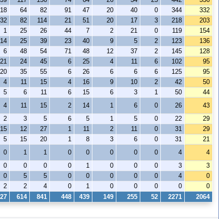
18
64
82
91
47
20
40
0
344
332
32
82
114
21
51
20
17
3
218
203
1
25
26
44
7
2
21
0
119
154
14
25
39
23
40
9
5
2
123
136
6
48
54
71
48
12
37
2
145
128
21
24
45
6
25
4
11
6
102
95
20
35
55
6
26
6
6
6
125
95
4
11
15
4
16
9
10
2
42
50
5
6
11
6
15
6
3
1
50
44
4
11
15
2
14
1
6
0
26
43
2
3
5
6
5
1
5
0
22
29
15
12
27
1
11
2
11
0
31
29
5
15
20
1
8
3
6
0
31
21
0
1
1
0
0
0
0
0
4
4
0
0
0
0
1
0
0
0
3
3
0
5
5
0
0
0
0
0
4
0
2
2
4
0
1
0
0
0
0
0
27
614
841
448
439
149
255
52
2271
2064