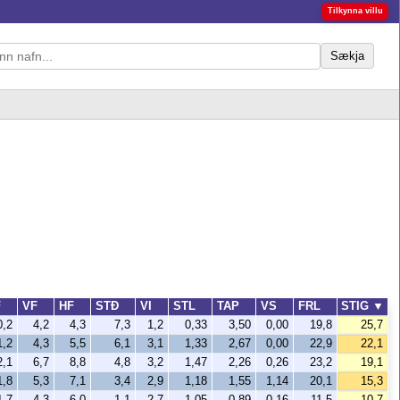
Tilkynna villu
Sækja
F
VF
HF
STÐ
VI
STL
TAP
VS
FRL
STIG
▼
0,2
4,2
4,3
7,3
1,2
0,33
3,50
0,00
19,8
25,7
1,2
4,3
5,5
6,1
3,1
1,33
2,67
0,00
22,9
22,1
2,1
6,7
8,8
4,8
3,2
1,47
2,26
0,26
23,2
19,1
1,8
5,3
7,1
3,4
2,9
1,18
1,55
1,14
20,1
15,3
1,7
4,3
6,0
1,1
2,7
1,05
0,89
0,16
11,5
10,7