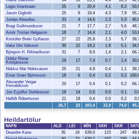
Lagio Grantsaan
25
9
20,4
4,1
8,2
50
Jason Gigliotti
25
9
19,4
4,3
7,8
55
Jordan Aboudou
33
4
14,6
2,3
5,0
45
Bragi Guðmundsson
21
7
17,7
2,7
5,6
48
Arnór Tristan Helgason
18
7
14,4
2,1
4,0
53
Kristófer Breki Gylfason
27
22
25,8
2,3
5,7
39
Valur Orri Valsson
30
22
19,2
1,8
5,1
34
Björgvin H. Ríkharðsson
31
7
8,0
1,4
2,1
66
Oddur Rúnar
29
17
7,4
0,7
2,4
30
Kristjánsson
Nökkvi Már Nökkvason
25
21
4,9
0,4
1,1
39
Einar Snær Björnsson
18
6
0,4
0,2
0,2
100
Alexander Veigar
20
17
0,4
0,1
0,2
66
Þorvaldsson
Jón Eyjólfur Stefánsson
18
14
0,5
0,0
0,1
0,
Hafliði Róbertsson
21
18
0,4
0,0
0,2
0,
26,7
22
203,4
33,9
74,0
45
Heildartölur
NAFN
ALD
LEI
MÍN
SKH
SKR
SK
Deandre Kane
35
19
639,0
123
247
49
Daniel Mortensen
30
22
679,1
107
239
44