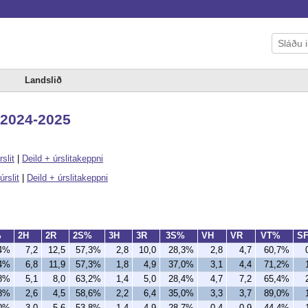
Landslið
, 2024-2025
rslit
|
Deild + úrslitakeppni
úrslit
|
Deild + úrslitakeppni
%
2H
2R
2S%
3H
3R
3S%
VH
VR
VT%
S
,4%
7,2
12,5
57,3%
2,8
10,0
28,3%
2,8
4,7
60,7%
,4%
6,8
11,9
57,3%
1,8
4,9
37,0%
3,1
4,4
71,2%
,8%
5,1
8,0
63,2%
1,4
5,0
28,4%
4,7
7,2
65,4%
,8%
2,6
4,5
58,6%
2,2
6,4
35,0%
3,3
3,7
89,0%
,0%
3,0
5,6
53,8%
1,4
4,9
28,7%
0,4
0,9
44,4%