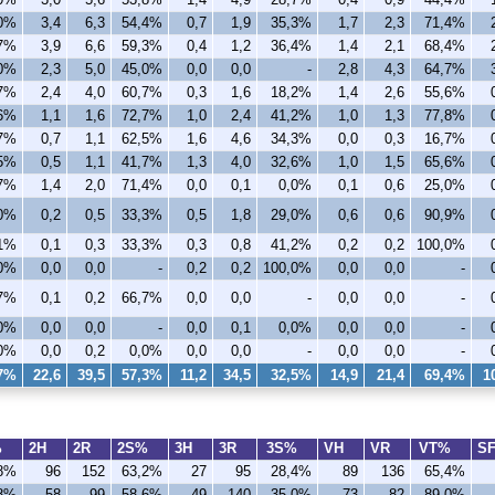
,0%
3,4
6,3
54,4%
0,7
1,9
35,3%
1,7
2,3
71,4%
,7%
3,9
6,6
59,3%
0,4
1,2
36,4%
1,4
2,1
68,4%
,0%
2,3
5,0
45,0%
0,0
0,0
-
2,8
4,3
64,7%
,7%
2,4
4,0
60,7%
0,3
1,6
18,2%
1,4
2,6
55,6%
,6%
1,1
1,6
72,7%
1,0
2,4
41,2%
1,0
1,3
77,8%
,7%
0,7
1,1
62,5%
1,6
4,6
34,3%
0,0
0,3
16,7%
,5%
0,5
1,1
41,7%
1,3
4,0
32,6%
1,0
1,5
65,6%
,7%
1,4
2,0
71,4%
0,0
0,1
0,0%
0,1
0,6
25,0%
,0%
0,2
0,5
33,3%
0,5
1,8
29,0%
0,6
0,6
90,9%
,1%
0,1
0,3
33,3%
0,3
0,8
41,2%
0,2
0,2
100,0%
,0%
0,0
0,0
-
0,2
0,2
100,0%
0,0
0,0
-
,7%
0,1
0,2
66,7%
0,0
0,0
-
0,0
0,0
-
0%
0,0
0,0
-
0,0
0,1
0,0%
0,0
0,0
-
0%
0,0
0,2
0,0%
0,0
0,0
-
0,0
0,0
-
,7%
22,6
39,5
57,3%
11,2
34,5
32,5%
14,9
21,4
69,4%
1
%
2H
2R
2S%
3H
3R
3S%
VH
VR
VT%
S
,8%
96
152
63,2%
27
95
28,4%
89
136
65,4%
,8%
58
99
58,6%
49
140
35,0%
73
82
89,0%