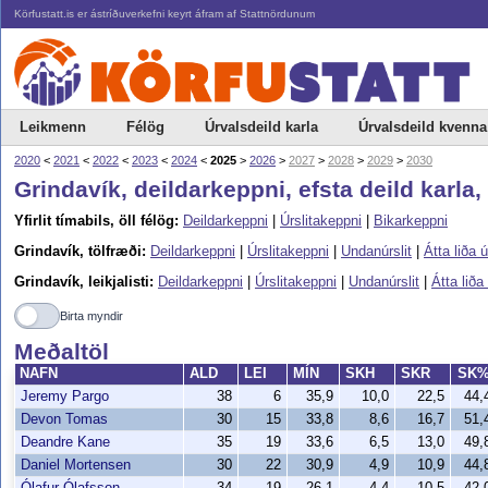
Körfustatt.is er ástríðuverkefni keyrt áfram af Stattnördunum
Leikmenn
Félög
Úrvalsdeild karla
Úrvalsdeild kvenna
2020
<
2021
<
2022
<
2023
<
2024
<
2025
>
2026
>
2027
>
2028
>
2029
>
2030
Grindavík, deildarkeppni, efsta deild karla
Yfirlit tímabils, öll félög:
Deildarkeppni
|
Úrslitakeppni
|
Bikarkeppni
Grindavík, tölfræði:
Deildarkeppni
|
Úrslitakeppni
|
Undanúrslit
|
Átta liða ú
Grindavík, leikjalisti:
Deildarkeppni
|
Úrslitakeppni
|
Undanúrslit
|
Átta liða 
Birta myndir
Meðaltöl
NAFN
ALD
LEI
MÍN
SKH
SKR
SK
Jeremy Pargo
38
6
35,9
10,0
22,5
44
Devon Tomas
30
15
33,8
8,6
16,7
51
Deandre Kane
35
19
33,6
6,5
13,0
49
Daniel Mortensen
30
22
30,9
4,9
10,9
44
Ólafur Ólafsson
34
19
26,1
4,4
10,5
42