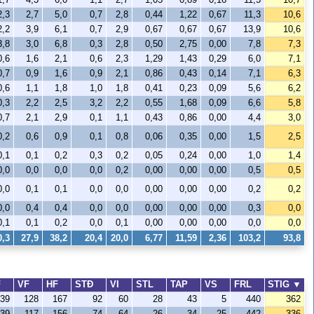
2,3
2,7
5,0
0,7
2,8
0,44
1,22
0,67
11,3
10,6
2,2
3,9
6,1
0,7
2,9
0,67
0,67
0,67
13,9
10,6
3,8
3,0
6,8
0,3
2,8
0,50
2,75
0,00
7,8
7,3
0,6
1,6
2,1
0,6
2,3
1,29
1,43
0,29
6,0
7,1
0,7
0,9
1,6
0,9
2,1
0,86
0,43
0,14
7,1
6,3
0,6
1,1
1,8
1,0
1,8
0,41
0,23
0,09
5,6
6,2
0,3
2,2
2,5
3,2
2,2
0,55
1,68
0,09
6,6
5,8
0,7
2,1
2,9
0,1
1,1
0,43
0,86
0,00
4,4
3,0
0,2
0,6
0,9
0,1
0,8
0,06
0,35
0,00
1,5
2,5
0,1
0,1
0,2
0,3
0,2
0,05
0,24
0,00
1,0
1,4
0,0
0,0
0,0
0,0
0,2
0,00
0,00
0,00
0,5
0,5
0,0
0,1
0,1
0,0
0,0
0,00
0,00
0,00
0,2
0,2
0,0
0,4
0,4
0,0
0,0
0,00
0,00
0,00
0,3
0,0
0,1
0,1
0,2
0,0
0,1
0,00
0,00
0,00
0,0
0,0
0,3
27,9
38,2
20,4
20,0
6,77
11,59
2,36
103,2
93,8
F
VF
HF
STÐ
VI
STL
TAP
VS
FRL
STIG
▼
39
128
167
92
60
28
43
5
440
362
39
117
156
74
64
26
34
25
442
336