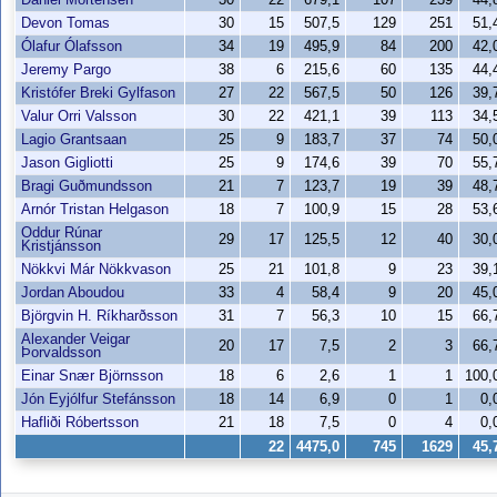
Devon Tomas
30
15
507,5
129
251
51
Ólafur Ólafsson
34
19
495,9
84
200
42
Jeremy Pargo
38
6
215,6
60
135
44
Kristófer Breki Gylfason
27
22
567,5
50
126
39
Valur Orri Valsson
30
22
421,1
39
113
34
Lagio Grantsaan
25
9
183,7
37
74
50
Jason Gigliotti
25
9
174,6
39
70
55
Bragi Guðmundsson
21
7
123,7
19
39
48
Arnór Tristan Helgason
18
7
100,9
15
28
53
Oddur Rúnar
29
17
125,5
12
40
30
Kristjánsson
Nökkvi Már Nökkvason
25
21
101,8
9
23
39
Jordan Aboudou
33
4
58,4
9
20
45
Björgvin H. Ríkharðsson
31
7
56,3
10
15
66
Alexander Veigar
20
17
7,5
2
3
66
Þorvaldsson
Einar Snær Björnsson
18
6
2,6
1
1
100
Jón Eyjólfur Stefánsson
18
14
6,9
0
1
0,
Hafliði Róbertsson
21
18
7,5
0
4
0,
22
4475,0
745
1629
45