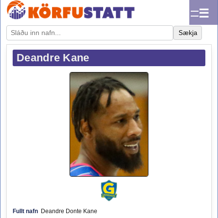
☰
Sækja
Deandre Kane
Fullt nafn
Deandre Donte Kane