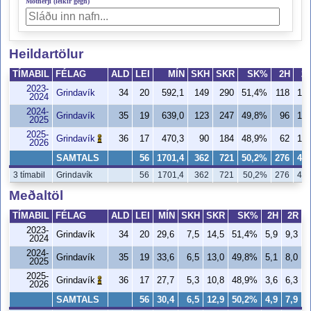
Mótherji (leikir gegn)
Heildartölur
TÍMABIL
FÉLAG
ALD
LEI
MÍN
SKH
SKR
SK%
2H
2
2023-
Grindavík
34
20
592,1
149
290
51,4%
118
18
2024
2024-
Grindavík
35
19
639,0
123
247
49,8%
96
15
2025
2025-
Grindavík
36
17
470,3
90
184
48,9%
62
10
2026
SAMTALS
56
1701,4
362
721
50,2%
276
44
3 tímabil
Grindavík
56
1701,4
362
721
50,2%
276
44
Meðaltöl
TÍMABIL
FÉLAG
ALD
LEI
MÍN
SKH
SKR
SK%
2H
2R
2023-
Grindavík
34
20
29,6
7,5
14,5
51,4%
5,9
9,3
6
2024
2024-
Grindavík
35
19
33,6
6,5
13,0
49,8%
5,1
8,0
6
2025
2025-
Grindavík
36
17
27,7
5,3
10,8
48,9%
3,6
6,3
5
2026
SAMTALS
56
30,4
6,5
12,9
50,2%
4,9
7,9
6