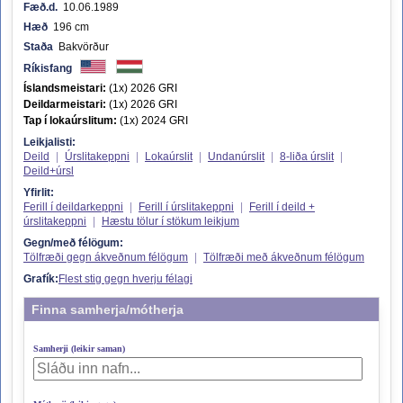
Fæð.d.
10.06.1989
Hæð
196 cm
Staða
Bakvörður
Ríkisfang
Íslandsmeistari:
(1x) 2026 GRI
Deildarmeistari:
(1x) 2026 GRI
Tap í lokaúrslitum:
(1x) 2024 GRI
Leikjalisti:
Deild
|
Úrslitakeppni
|
Lokaúrslit
|
Undanúrslit
|
8-liða úrslit
|
Deild+úrsl
Yfirlit:
Ferill í deildarkeppni
|
Ferill í úrslitakeppni
|
Ferill í deild +
úrslitakeppni
|
Hæstu tölur í stökum leikjum
Gegn/með félögum:
Tölfræði gegn ákveðnum félögum
|
Tölfræði með ákveðnum félögum
Grafík:
Flest stig gegn hverju félagi
Finna samherja/mótherja
Samherji (leikir saman)