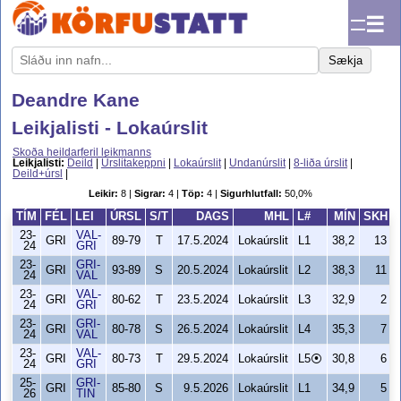
☰
Sækja
Deandre Kane
Leikjalisti - Lokaúrslit
Skoða heildarferil leikmanns
Leikjalisti:
Deild
|
Úrslitakeppni
|
Lokaúrslit
|
Undanúrslit
|
8-liða úrslit
|
Deild+úrsl
|
Leikir:
8 |
Sigrar:
4 |
Töp:
4 |
Sigurhlutfall:
50,0%
TÍM
FÉL
LEI
ÚRSL
S/T
DAGS
MHL
L#
MÍN
SKH
23-
VAL-
GRI
89-79
T
17.5.2024
Lokaúrslit
L1
38,2
13
24
GRI
23-
GRI-
GRI
93-89
S
20.5.2024
Lokaúrslit
L2
38,3
11
24
VAL
23-
VAL-
GRI
80-62
T
23.5.2024
Lokaúrslit
L3
32,9
2
24
GRI
23-
GRI-
GRI
80-78
S
26.5.2024
Lokaúrslit
L4
35,3
7
24
VAL
23-
VAL-
GRI
80-73
T
29.5.2024
Lokaúrslit
L5⦿
30,8
6
24
GRI
25-
GRI-
GRI
85-80
S
9.5.2026
Lokaúrslit
L1
34,9
5
26
TIN