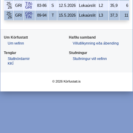
25-
TIN-
GRI
83-86
S
12.5.2026
Lokaúrslit
L2
35,9
6
26
GRI
25-
GRI-
GRI
89-94
T
15.5.2026
Lokaúrslit
L3
37,3
11
26
TIN
Um Körfustatt
Hafðu samband
Um vefinn
Villutilkynning eða ábending
Tenglar
Stuðningur
Stattnördarnir
Stuðningur við vefinn
KKÍ
© 2026 Körfustatt.is