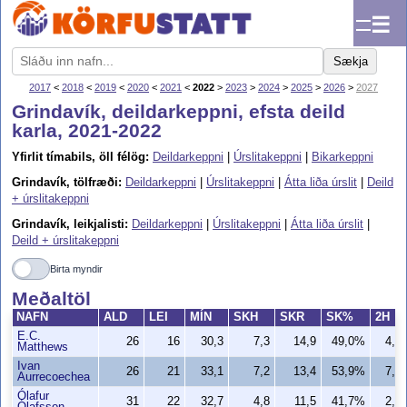
☰
Sækja
2017
<
2018
<
2019
<
2020
<
2021
<
2022
>
2023
>
2024
>
2025
>
2026
>
2027
Grindavík, deildarkeppni, efsta deild
karla, 2021-2022
Yfirlit tímabils, öll félög:
Deildarkeppni
|
Úrslitakeppni
|
Bikarkeppni
Grindavík, tölfræði:
Deildarkeppni
|
Úrslitakeppni
|
Átta liða úrslit
|
Deild
+ úrslitakeppni
Grindavík, leikjalisti:
Deildarkeppni
|
Úrslitakeppni
|
Átta liða úrslit
|
Deild + úrslitakeppni
Birta myndir
Meðaltöl
NAFN
ALD
LEI
MÍN
SKH
SKR
SK%
2H
E.C.
26
16
30,3
7,3
14,9
49,0%
4,5
Matthews
Ivan
26
21
33,1
7,2
13,4
53,9%
7,0
Aurrecoechea
Ólafur
31
22
32,7
4,8
11,5
41,7%
2,5