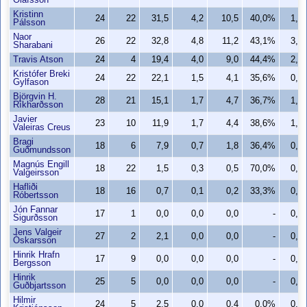
Ólafsson
Kristinn
24
22
31,5
4,2
10,5
40,0%
1,7
Pálsson
Naor
26
22
32,8
4,8
11,2
43,1%
3,3
Sharabani
Travis Atson
24
4
19,4
4,0
9,0
44,4%
2,3
Kristófer Breki
24
22
22,1
1,5
4,1
35,6%
0,4
Gylfason
Björgvin H.
28
21
15,1
1,7
4,7
36,7%
1,5
Ríkharðsson
Javier
23
10
11,9
1,7
4,4
38,6%
1,5
Valeiras Creus
Bragi
18
6
7,9
0,7
1,8
36,4%
0,3
Guðmundsson
Magnús Engill
18
22
1,5
0,3
0,5
70,0%
0,2
Valgeirsson
Hafliði
18
16
0,7
0,1
0,2
33,3%
0,1
Róbertsson
Jón Fannar
17
1
0,0
0,0
0,0
-
0,0
Sigurðsson
Jens Valgeir
27
2
2,1
0,0
0,0
-
0,0
Óskarsson
Hinrik Hrafn
17
9
0,0
0,0
0,0
-
0,0
Bergsson
Hinrik
25
5
0,0
0,0
0,0
-
0,0
Guðbjartsson
Hilmir
24
5
2,5
0,0
0,4
0,0%
0,0