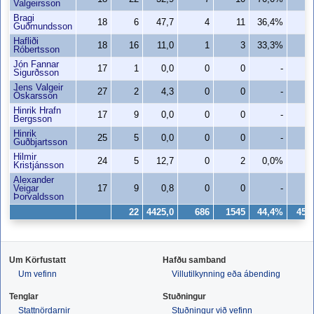
Valgeirsson
Bragi
18
6
47,7
4
11
36,4%
2
Guðmundsson
Hafliði
18
16
11,0
1
3
33,3%
1
Róbertsson
Jón Fannar
17
1
0,0
0
0
-
0
Sigurðsson
Jens Valgeir
27
2
4,3
0
0
-
0
Óskarsson
Hinrik Hrafn
17
9
0,0
0
0
-
0
Bergsson
Hinrik
25
5
0,0
0
0
-
0
Guðbjartsson
Hilmir
24
5
12,7
0
2
0,0%
0
Kristjánsson
Alexander
Veigar
17
9
0,8
0
0
-
0
Þorvaldsson
22
4425,0
686
1545
44,4%
454
Um Körfustatt
Hafðu samband
Um vefinn
Villutilkynning eða ábending
Tenglar
Stuðningur
Stattnördarnir
Stuðningur við vefinn