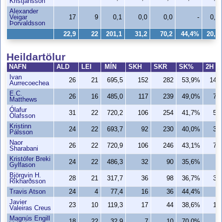
Kristjánsson
Alexander
Veigar
17
9
0,1
0,0
0,0
-
0,0
Þorvaldsson
22,9
22
201,1
31,2
70,2
44,4%
20,6
Heildartölur
NAFN
ALD
LEI
MÍN
SKH
SKR
SK%
2H
Ivan
26
21
695,5
152
282
53,9%
146
Aurrecoechea
E.C.
26
16
485,0
117
239
49,0%
72
Matthews
Ólafur
31
22
720,2
106
254
41,7%
55
Ólafsson
Kristinn
24
22
693,7
92
230
40,0%
37
Pálsson
Naor
26
22
720,9
106
246
43,1%
72
Sharabani
Kristófer Breki
24
22
486,3
32
90
35,6%
9
Gylfason
Björgvin H.
28
21
317,7
36
98
36,7%
32
Ríkharðsson
Travis Atson
24
4
77,4
16
36
44,4%
9
Javier
23
10
119,3
17
44
38,6%
15
Valeiras Creus
Magnús Engill
18
22
32,9
7
10
70,0%
4