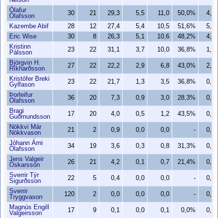
Nelson
Ólafur
30
21
29,3
5,5
11,0
50,0%
4,3
Ólafsson
Kazembe Abif
28
12
27,4
5,4
10,5
51,6%
5,1
Eric Wise
30
8
26,3
5,1
10,6
48,2%
4,5
Kristinn
23
22
31,1
3,7
10,0
36,8%
1,6
Pálsson
Björgvin H.
27
22
22,2
2,9
6,8
43,0%
2,4
Ríkharðsson
Kristófer Breki
23
22
21,7
1,3
3,5
36,8%
0,5
Gylfason
Þorleifur
36
20
7,3
0,9
3,0
28,3%
0,5
Ólafsson
Bragi
17
20
4,0
0,5
1,2
43,5%
0,4
Guðmundsson
Nökkvi Már
21
2
0,9
0,0
0,0
-
0,0
Nökkvason
Jóhann Árni
34
19
3,6
0,3
0,8
31,3%
0,2
Ólafsson
Jens Valgeir
26
21
4,2
0,1
0,7
21,4%
0,1
Óskarsson
Sverrir Týr
22
5
0,4
0,0
0,0
-
0,0
Sigurðsson
Sverrir
120
2
0,0
0,0
0,0
-
0,0
Tryggvason
Magnús Engill
17
9
0,1
0,0
0,1
0,0%
0,0
Valgeirsson