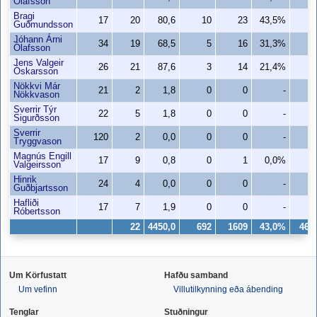
Ólafsson
Bragi
17
20
80,6
10
23
43,5%
8
Guðmundsson
Jóhann Árni
34
19
68,5
5
16
31,3%
4
Ólafsson
Jens Valgeir
26
21
87,6
3
14
21,4%
3
Óskarsson
Nökkvi Már
21
2
1,8
0
0
-
0
Nökkvason
Sverrir Týr
22
5
1,8
0
0
-
0
Sigurðsson
Sverrir
120
2
0,0
0
0
-
0
Tryggvason
Magnús Engill
17
9
0,8
0
1
0,0%
0
Valgeirsson
Hinrik
24
4
0,0
0
0
-
0
Guðbjartsson
Hafliði
17
7
1,9
0
0
-
0
Róbertsson
22
4450,0
692
1609
43,0%
466
Um Körfustatt
Hafðu samband
Um vefinn
Villutilkynning eða ábending
Tenglar
Stuðningur