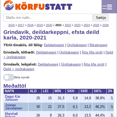
☰
Sækja
2016
<
2017
<
2018
<
2019
<
2020
<
2021
>
2022
>
2023
>
2024
>
2025
>
2026
Grindavík, deildarkeppni, efsta deild
karla, 2020-2021
Yfirlit tímabils, öll félög:
Deildarkeppni
|
Úrslitakeppni
|
Bikarkeppni
Grindavík, tölfræði:
Deildarkeppni
|
Úrslitakeppni
|
Átta liða úrslit
|
Deild
+ úrslitakeppni
Grindavík, leikjalisti:
Deildarkeppni
|
Úrslitakeppni
|
Átta liða úrslit
|
Deild + úrslitakeppni
Birta myndir
Meðaltöl
NAFN
ALD
LEI
MÍN
SKH
SKR
SK%
2H
Dagur Kár
25
15
31,3
5,8
14,9
38,8%
3,2
Jónsson
Joonas
30
21
27,5
6,1
13,2
46,2%
3,8
Jarvelainen
Marshall
26
8
26,3
6,0
13,5
44,4%
3,4