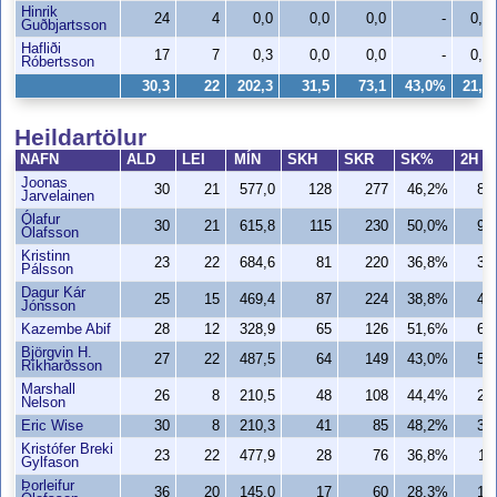
Hinrik
24
4
0,0
0,0
0,0
-
0,0
Guðbjartsson
Hafliði
17
7
0,3
0,0
0,0
-
0,0
Róbertsson
30,3
22
202,3
31,5
73,1
43,0%
21,2
Heildartölur
NAFN
ALD
LEI
MÍN
SKH
SKR
SK%
2H
Joonas
30
21
577,0
128
277
46,2%
80
Jarvelainen
Ólafur
30
21
615,8
115
230
50,0%
91
Ólafsson
Kristinn
23
22
684,6
81
220
36,8%
35
Pálsson
Dagur Kár
25
15
469,4
87
224
38,8%
48
Jónsson
Kazembe Abif
28
12
328,9
65
126
51,6%
61
Björgvin H.
27
22
487,5
64
149
43,0%
52
Ríkharðsson
Marshall
26
8
210,5
48
108
44,4%
27
Nelson
Eric Wise
30
8
210,3
41
85
48,2%
36
Kristófer Breki
23
22
477,9
28
76
36,8%
11
Gylfason
Þorleifur
36
20
145,0
17
60
28,3%
10