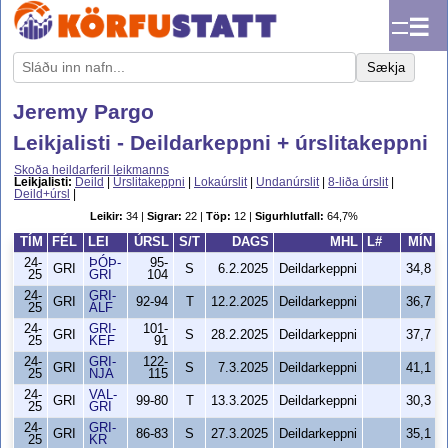
☰
Sækja
Jeremy Pargo
Leikjalisti - Deildarkeppni + úrslitakeppni
Skoða heildarferil leikmanns
Leikjalisti:
Deild
|
Úrslitakeppni
|
Lokaúrslit
|
Undanúrslit
|
8-liða úrslit
|
Deild+úrsl
|
Leikir:
34 |
Sigrar:
22 |
Töp:
12 |
Sigurhlutfall:
64,7%
TÍM
FÉL
LEI
ÚRSL
S/T
DAGS
MHL
L#
MÍN
24-
ÞÓÞ-
95-
GRI
S
6.2.2025
Deildarkeppni
34,8
25
GRI
104
24-
GRI-
GRI
92-94
T
12.2.2025
Deildarkeppni
36,7
25
ÁLF
24-
GRI-
101-
GRI
S
28.2.2025
Deildarkeppni
37,7
25
KEF
91
24-
GRI-
122-
GRI
S
7.3.2025
Deildarkeppni
41,1
25
NJA
115
24-
VAL-
GRI
99-80
T
13.3.2025
Deildarkeppni
30,3
25
GRI
24-
GRI-
GRI
86-83
S
27.3.2025
Deildarkeppni
35,1
25
KR