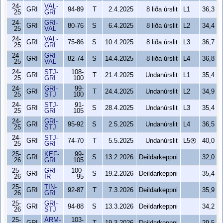
24-
VAL-
GRI
94-89
T
2.4.2025
8 liða úrslit
L1
36,3
25
GRI
24-
GRI-
GRI
80-76
S
6.4.2025
8 liða úrslit
L2
34,4
25
VAL
24-
VAL-
GRI
75-86
S
10.4.2025
8 liða úrslit
L3
36,7
25
GRI
24-
GRI-
GRI
82-74
S
14.4.2025
8 liða úrslit
L4
36,8
25
VAL
24-
STJ-
108-
GRI
T
21.4.2025
Undanúrslit
L1
35,4
25
GRI
100
24-
GRI-
99-
GRI
T
24.4.2025
Undanúrslit
L2
34,9
25
STJ
100
24-
STJ-
91-
GRI
S
28.4.2025
Undanúrslit
L3
35,4
25
GRI
105
24-
GRI-
GRI
95-92
S
2.5.2025
Undanúrslit
L4
36,5
25
STJ
24-
STJ-
GRI
74-70
T
5.5.2025
Undanúrslit
L5⦿
40,0
25
GRI
25-
KEF-
99-
GRI
S
13.2.2026
Deildarkeppni
32,0
26
GRI
105
25-
GRI-
100-
GRI
S
19.2.2026
Deildarkeppni
35,4
26
ÍR
95
25-
TIN-
GRI
92-87
T
7.3.2026
Deildarkeppni
35,9
26
GRI
25-
GRI-
GRI
94-88
S
13.3.2026
Deildarkeppni
34,2
26
STJ
25-
ÁRM-
103-