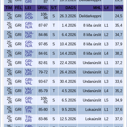
GRI
T
19.3.2026
Deildarkeppni
29,5
26
GRI
87
TÍM
FÉL
LEI
ÚRSL
S/T
DAGS
MHL
L#
MÍN
25-
GRI-
108-
GRI
S
26.3.2026
Deildarkeppni
24,5
26
ÞÓÞ
94
25-
GRI-
GRI
87-97
T
1.4.2026
8 liða úrslit
L1
35,4
26
NJA
25-
NJA-
GRI
84-86
S
6.4.2026
8 liða úrslit
L2
34,7
26
GRI
25-
GRI-
GRI
97-85
S
10.4.2026
8 liða úrslit
L3
37,9
26
NJA
25-
NJA-
GRI
84-91
S
14.4.2026
8 liða úrslit
L4
38,2
26
GRI
25-
GRI-
GRI
82-81
S
22.4.2026
Undanúrslit
L1
37,2
26
VAL
25-
VAL-
GRI
79-72
T
26.4.2026
Undanúrslit
L2
38,2
26
GRI
25-
GRI-
GRI
93-67
S
30.4.2026
Undanúrslit
L3
33,6
26
VAL
25-
VAL-
GRI
85-79
T
4.5.2026
Undanúrslit
L4
35,2
26
GRI
25-
GRI-
109-
GRI
S
6.5.2026
Undanúrslit
L5
34,9
26
VAL
82
25-
GRI-
GRI
85-80
S
9.5.2026
Lokaúrslit
L1
37,6
26
TIN
25-
TIN-
GRI
83-86
S
12.5.2026
Lokaúrslit
L2
37,0
26
GRI
25-
GRI-