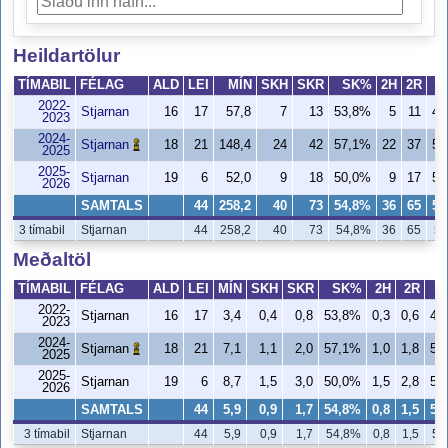
Heildartölur
TÍMABIL
FÉLAG
ALD
LEI
MÍN
SKH
SKR
SK%
2H
2R
2022-
Stjarnan
16
17
57,8
7
13
53,8%
5
11
45
2023
2024-
Stjarnan
18
21
148,4
24
42
57,1%
22
37
59
2025
2025-
Stjarnan
19
6
52,0
9
18
50,0%
9
17
52
2026
SAMTALS
44
258,2
40
73
54,8%
36
65
55
3 tímabil
Stjarnan
44
258,2
40
73
54,8%
36
65
55
Meðaltöl
TÍMABIL
FÉLAG
ALD
LEI
MÍN
SKH
SKR
SK%
2H
2R
2022-
Stjarnan
16
17
3,4
0,4
0,8
53,8%
0,3
0,6
45
2023
2024-
Stjarnan
18
21
7,1
1,1
2,0
57,1%
1,0
1,8
59
2025
2025-
Stjarnan
19
6
8,7
1,5
3,0
50,0%
1,5
2,8
52
2026
SAMTALS
44
5,9
0,9
1,7
54,8%
0,8
1,5
55
3 tímabil
Stjarnan
44
5,9
0,9
1,7
54,8%
0,8
1,5
55