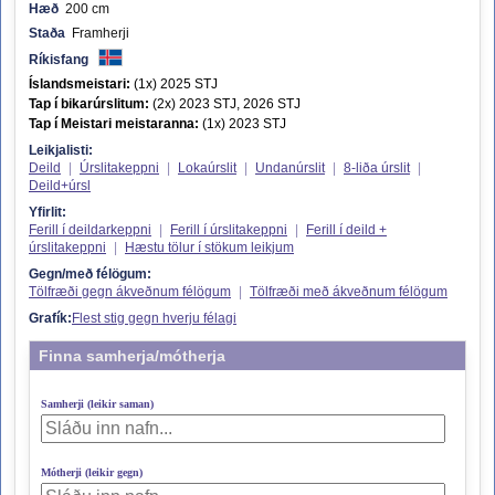
Hæð
200 cm
Staða
Framherji
Ríkisfang
Íslandsmeistari:
(1x) 2025 STJ
Tap í bikarúrslitum:
(2x) 2023 STJ, 2026 STJ
Tap í Meistari meistaranna:
(1x) 2023 STJ
Leikjalisti:
Deild
|
Úrslitakeppni
|
Lokaúrslit
|
Undanúrslit
|
8-liða úrslit
|
Deild+úrsl
Yfirlit:
Ferill í deildarkeppni
|
Ferill í úrslitakeppni
|
Ferill í deild +
úrslitakeppni
|
Hæstu tölur í stökum leikjum
Gegn/með félögum:
Tölfræði gegn ákveðnum félögum
|
Tölfræði með ákveðnum félögum
Grafík:
Flest stig gegn hverju félagi
Finna samherja/mótherja
Samherji (leikir saman)
Mótherji (leikir gegn)