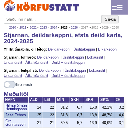
☰
Sækja
2020
<
2021
<
2022
<
2023
<
2024
<
2025
>
2026
>
2027
>
2028
>
2029
>
2030
Stjarnan, deildarkeppni, efsta deild karla,
2024-2025
Yfirlit tímabils, öll félög:
Deildarkeppni
|
Úrslitakeppni
|
Bikarkeppni
Stjarnan, tölfræði:
Deildarkeppni
|
Úrslitakeppni
|
Lokaúrslit
|
Undanúrslit
|
Átta liða úrslit
|
Deild + úrslitakeppni
Stjarnan, leikjalisti:
Deildarkeppni
|
Úrslitakeppni
|
Lokaúrslit
|
Undanúrslit
|
Átta liða úrslit
|
Deild + úrslitakeppni
Birta myndir
Meðaltöl
NAFN
ALD
LEI
MÍN
SKH
SKR
SK%
2H
Hilmar Smári
24
22
31,2
6,7
15,8
42,2%
3,2
Henningsson
Jase Febres
25
22
31,8
6,7
13,8
48,7%
4,6
Orri
21
21
30,5
5,7
13,9
40,9%
3,1
Gunnarsson