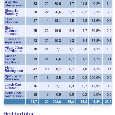
Ægir Þór
33
22
30,9
4,7
11,8
40,2%
3,4
Steinarsson
Shaquille
28
22
26,6
5,2
8,2
63,3%
5,0
Rombley
Jaka
37
4
18,1
1,5
4,8
31,6%
0,8
Klobucar
Bjarni
Guðmann
25
22
16,6
2,4
4,7
50,5%
2,0
Jónsson
Júlíus Orri
23
22
10,3
1,3
3,4
37,8%
0,7
Ágústsson
Viktor Jónas
18
21
7,1
1,1
2,0
57,1%
1,0
Lúðvíksson
Kristján
Fannar
19
21
6,6
0,7
1,2
57,7%
0,1
Ingólfsson
Hlynur
42
20
8,7
0,7
1,8
37,1%
0,4
Bæringsson
Björn Skúli
17
6
2,5
0,2
0,2
100,0%
0,0
Birnisson
Jakob Kári
16
10
2,1
0,3
0,7
42,9%
0,3
Leifsson
Pétur Goði
18
5
0,9
0,0
0,2
0,0%
0,0
Reimarsson
24,7
22
202,6
35,2
76,8
45,8%
23,5
Heildartölur