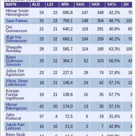
NAFN
ALD
LEI
MÍN
SKH
SKR
SK%
2H
Hilmar Smári
24
22
685,8
147
348
42,2%
70
Henningsson
Jase Febres
25
22
700,1
148
304
48,7%
102
Orri
21
21
640,2
119
291
40,9%
65
Gunnarsson
Ægir Þór
33
22
680,1
104
259
40,2%
75
Steinarsson
Shaquille
28
22
585,7
114
180
63,3%
109
Rombley
Bjarni
Guðmann
25
22
364,7
52
103
50,5%
43
Jónsson
Júlíus Orri
23
22
227,5
28
74
37,8%
16
Ágústsson
Viktor Jónas
18
21
148,4
24
42
57,1%
22
Lúðvíksson
Kristján
Fannar
19
21
138,8
15
26
57,7%
3
Ingólfsson
Hlynur
42
20
174,0
13
35
37,1%
7
Bæringsson
Jaka
37
4
72,5
6
19
31,6%
3
Klobucar
Jakob Kári
16
10
21,0
3
7
42,9%
3
Leifsson
Björn Skúli