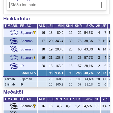
Heildartölur
TÍMABIL
FÉLAG
ALD
LEI
MÍN
SKH
SKR
SK%
2H
2R
2021-
Stjarnan
16
18
80,9
12
22
54,5%
4
7
57
2022
2022-
Stjarnan
17
20
345,4
30
78
38,5%
7
16
43
2023
2023-
Stjarnan
18
19
203,8
26
60
43,3%
6
14
42
2024
2024-
Stjarnan
19
21
138,8
15
26
57,7%
3
4
75
2025
2025-
ÍR
20
15
165,2
16
57
28,1%
2
6
33
2026
SAMTALS
93
934,1
99
243
40,7%
22
47
46
4 tímabil
Stjarnan
78
768,9
83
186
44,6%
20
41
48
1 tímabil
ÍR
15
165,2
16
57
28,1%
2
6
33
Meðaltöl
TÍMABIL
FÉLAG
ALD
LEI
MÍN
SKH
SKR
SK%
2H
2R
2021-
Stjarnan
16
18
4,5
0,7
1,2
54,5%
0,2
0,4
57
2022