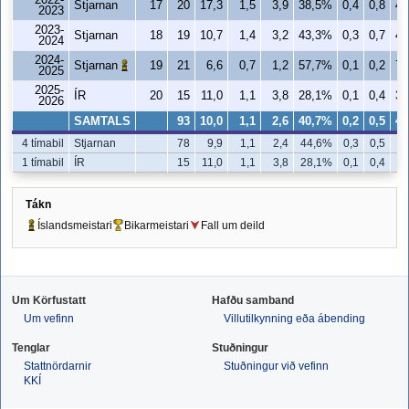
2022-
Stjarnan
17
20
17,3
1,5
3,9
38,5%
0,4
0,8
43
2023
2023-
Stjarnan
18
19
10,7
1,4
3,2
43,3%
0,3
0,7
42
2024
2024-
Stjarnan
19
21
6,6
0,7
1,2
57,7%
0,1
0,2
75
2025
2025-
ÍR
20
15
11,0
1,1
3,8
28,1%
0,1
0,4
33
2026
SAMTALS
93
10,0
1,1
2,6
40,7%
0,2
0,5
46
4 tímabil
Stjarnan
78
9,9
1,1
2,4
44,6%
0,3
0,5
4
1 tímabil
ÍR
15
11,0
1,1
3,8
28,1%
0,1
0,4
3
Tákn
Íslandsmeistari
Bikarmeistari
Fall um deild
Um Körfustatt
Hafðu samband
Um vefinn
Villutilkynning eða ábending
Tenglar
Stuðningur
Stattnördarnir
Stuðningur við vefinn
KKÍ