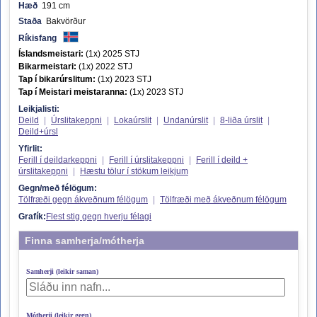
Hæð
191 cm
Staða
Bakvörður
Ríkisfang
Íslandsmeistari:
(1x) 2025 STJ
Bikarmeistari:
(1x) 2022 STJ
Tap í bikarúrslitum:
(1x) 2023 STJ
Tap í Meistari meistaranna:
(1x) 2023 STJ
Leikjalisti:
Deild
|
Úrslitakeppni
|
Lokaúrslit
|
Undanúrslit
|
8-liða úrslit
|
Deild+úrsl
Yfirlit:
Ferill í deildarkeppni
|
Ferill í úrslitakeppni
|
Ferill í deild +
úrslitakeppni
|
Hæstu tölur í stökum leikjum
Gegn/með félögum:
Tölfræði gegn ákveðnum félögum
|
Tölfræði með ákveðnum félögum
Grafík:
Flest stig gegn hverju félagi
Finna samherja/mótherja
Samherji (leikir saman)
Mótherji (leikir gegn)