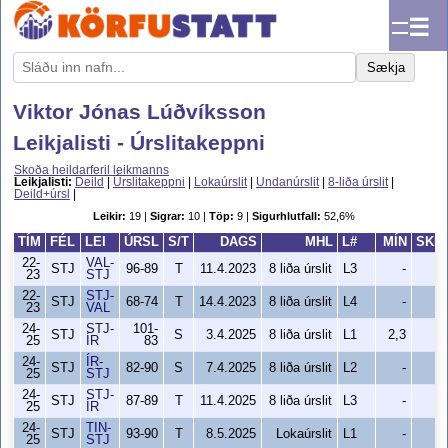
☰
Sækja
Viktor Jónas Lúðvíksson
Leikjalisti - Úrslitakeppni
Skoða heildarferil leikmanns
Leikjalisti:
Deild
|
Úrslitakeppni
|
Lokaúrslit
|
Undanúrslit
|
8-liða úrslit
|
Deild+úrsl
|
Leikir:
19 |
Sigrar:
10 |
Töp:
9 |
Sigurhlutfall:
52,6%
TÍM
FÉL
LEI
ÚRSL
S/T
DAGS
MHL
L#
MÍN
SKH
22-
VAL-
STJ
96-89
T
11.4.2023
8 liða úrslit
L3
-
0
23
STJ
22-
STJ-
STJ
68-74
T
14.4.2023
8 liða úrslit
L4
-
0
23
VAL
24-
STJ-
101-
STJ
S
3.4.2025
8 liða úrslit
L1
2,3
0
25
ÍR
83
24-
ÍR-
STJ
82-90
S
7.4.2025
8 liða úrslit
L2
-
0
25
STJ
24-
STJ-
STJ
87-89
T
11.4.2025
8 liða úrslit
L3
-
0
25
ÍR
24-
TIN-
STJ
93-90
T
8.5.2025
Lokaúrslit
L1
-
0
25
STJ