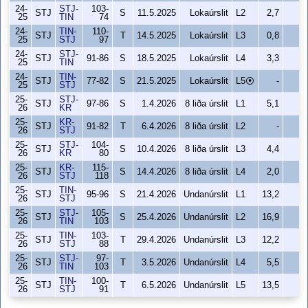
24-
STJ-
103-
STJ
S
11.5.2025
Lokaúrslit
L2
2,7
0
25
TIN
74
24-
TIN-
110-
STJ
T
14.5.2025
Lokaúrslit
L3
0,8
0
25
STJ
97
24-
STJ-
STJ
91-86
S
18.5.2025
Lokaúrslit
L4
3,3
0
25
TIN
24-
TIN-
STJ
77-82
S
21.5.2025
Lokaúrslit
L5⦿
-
0
25
STJ
25-
STJ-
STJ
97-86
S
1.4.2026
8 liða úrslit
L1
5,1
0
26
KR
25-
KR-
STJ
91-82
T
6.4.2026
8 liða úrslit
L2
-
0
26
STJ
25-
STJ-
104-
STJ
S
10.4.2026
8 liða úrslit
L3
4,4
1
26
KR
80
25-
KR-
115-
STJ
S
14.4.2026
8 liða úrslit
L4
2,0
0
26
STJ
118
25-
TIN-
STJ
95-96
S
21.4.2026
Undanúrslit
L1
13,2
1
26
STJ
25-
STJ-
105-
STJ
S
25.4.2026
Undanúrslit
L2
16,9
2
26
TIN
103
25-
TIN-
103-
STJ
T
29.4.2026
Undanúrslit
L3
12,2
0
26
STJ
88
25-
STJ-
97-
STJ
T
3.5.2026
Undanúrslit
L4
5,5
1
26
TIN
103
25-
TIN-
100-
STJ
T
6.5.2026
Undanúrslit
L5
13,5
1
26
STJ
91