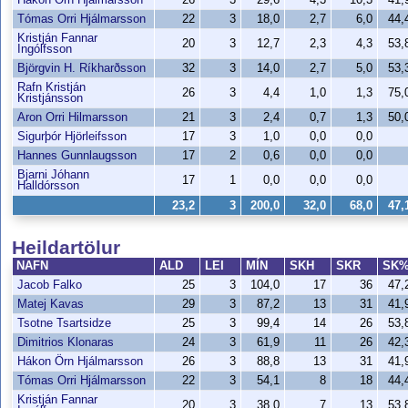
Tómas Orri Hjálmarsson
22
3
18,0
2,7
6,0
44
Kristján Fannar
20
3
12,7
2,3
4,3
53
Ingólfsson
Björgvin H. Ríkharðsson
32
3
14,0
2,7
5,0
53
Rafn Kristján
26
3
4,4
1,0
1,3
75
Kristjánsson
Aron Orri Hilmarsson
21
3
2,4
0,7
1,3
50
Sigurþór Hjörleifsson
17
3
1,0
0,0
0,0
Hannes Gunnlaugsson
17
2
0,6
0,0
0,0
Bjarni Jóhann
17
1
0,0
0,0
0,0
Halldórsson
23,2
3
200,0
32,0
68,0
47
Heildartölur
NAFN
ALD
LEI
MÍN
SKH
SKR
SK
Jacob Falko
25
3
104,0
17
36
47
Matej Kavas
29
3
87,2
13
31
41
Tsotne Tsartsidze
25
3
99,4
14
26
53
Dimitrios Klonaras
24
3
61,9
11
26
42
Hákon Örn Hjálmarsson
26
3
88,8
13
31
41
Tómas Orri Hjálmarsson
22
3
54,1
8
18
44
Kristján Fannar
20
3
38,0
7
13
53