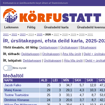
Körfustatt.is er ástríðuverkefni keyrt áfram af Stattnördunum
Leikmenn
Félög
Úrvalsdeild karla
Úrvalsdeild kvenna
2021
<
2022
<
2023
<
2024
<
2025
<
2026
>
2027
>
2028
>
2029
>
2030
>
2031
ÍR, úrslitakeppni, efsta deild karla, 2025-2
Yfirlit tímabils, öll félög:
Deildarkeppni
|
Úrslitakeppni
|
Bikarkeppni
ÍR, tölfræði:
Deildarkeppni
|
Úrslitakeppni
|
Átta liða úrslit
|
Deild + úrslitak
ÍR, leikjalisti:
Deildarkeppni
|
Úrslitakeppni
|
Átta liða úrslit
|
Deild + úrslit
Birta myndir
Meðaltöl
NAFN
ALD
LEI
MÍN
SKH
SKR
SK
Jacob Falko
25
3
34,7
5,7
12,0
47
Matej Kavas
29
3
29,1
4,3
10,3
41
Tsotne Tsartsidze
25
3
33,1
4,7
8,7
53
Dimitrios Klonaras
24
3
20,6
3,7
8,7
42
Hákon Örn Hjálmarsson
26
3
29,6
4,3
10,3
41