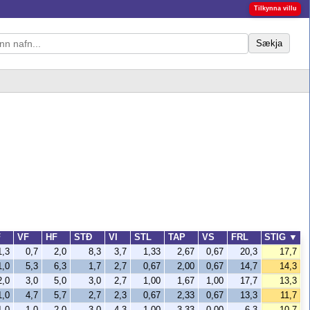
Tilkynna villu
Sækja
F
VF
HF
STÐ
VI
STL
TAP
VS
FRL
STIG
▼
1,3
0,7
2,0
8,3
3,7
1,33
2,67
0,67
20,3
17,7
1,0
5,3
6,3
1,7
2,7
0,67
2,00
0,67
14,7
14,3
2,0
3,0
5,0
3,0
2,7
1,00
1,67
1,00
17,7
13,3
1,0
4,7
5,7
2,7
2,3
0,67
2,33
0,67
13,3
11,7
1,0
1,0
2,0
3,0
4,3
1,00
3,33
0,00
6,3
10,7