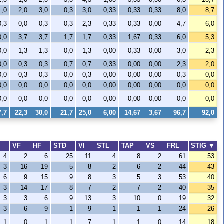
1,0
2,0
3,0
0,3
3,0
0,33
0,33
0,33
8,0
8,7
0,3
0,0
0,3
0,3
2,3
0,33
0,33
0,00
4,7
6,0
0,0
3,7
3,7
1,7
1,7
0,33
1,67
0,33
6,0
5,3
0,0
1,3
1,3
0,0
1,3
0,00
0,33
0,00
3,0
2,3
0,0
0,3
0,3
0,7
0,7
0,33
0,00
0,00
2,3
2,0
0,0
0,3
0,3
0,0
0,3
0,00
0,00
0,00
0,3
0,0
0,0
0,0
0,0
0,0
0,0
0,00
0,00
0,00
0,0
0,0
0,0
0,0
0,0
0,0
0,0
0,00
0,00
0,00
0,0
0,0
7,7
22,3
30,0
21,7
25,0
6,00
14,67
3,67
96,7
92,0
F
VF
HF
STÐ
VI
STL
TAP
VS
FRL
STIG
▼
4
2
6
25
11
4
8
2
61
53
3
16
19
5
8
2
6
2
44
43
6
9
15
9
8
3
5
3
53
40
3
14
17
8
7
2
7
2
40
35
3
3
6
9
13
3
10
0
19
32
3
6
9
1
9
1
1
1
24
26
1
0
1
1
7
1
1
0
14
18