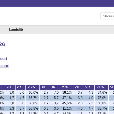
Landslið
026
eppni
akeppni
%
2H
2R
2S%
3H
3R
3S%
VH
VR
VT%
S
,2%
3,0
5,0
60,0%
2,7
7,0
38,1%
3,7
4,3
84,6%
,9%
1,7
4,7
35,7%
2,7
5,7
47,1%
3,0
4,0
75,0%
,8%
3,0
5,0
60,0%
1,7
3,7
45,5%
2,3
2,3
100,0%
,3%
3,3
5,7
58,8%
0,3
3,0
11,1%
4,0
4,7
85,7%
,9%
3,7
5,7
64,7%
0,7
4,7
14,3%
1,3
2,3
57,1%