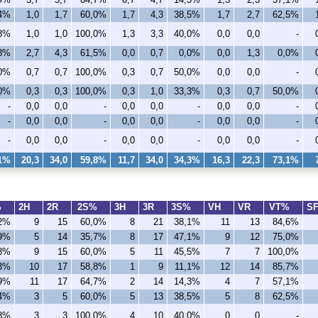
,4%
1,0
1,7
60,0%
1,7
4,3
38,5%
1,7
2,7
62,5%
,8%
1,0
1,0
100,0%
1,3
3,3
40,0%
0,0
0,0
-
,3%
2,7
4,3
61,5%
0,0
0,7
0,0%
0,0
1,3
0,0%
,0%
0,7
0,7
100,0%
0,3
0,7
50,0%
0,0
0,0
-
,0%
0,3
0,3
100,0%
0,3
1,0
33,3%
0,3
0,7
50,0%
-
0,0
0,0
-
0,0
0,0
-
0,0
0,0
-
-
0,0
0,0
-
0,0
0,0
-
0,0
0,0
-
-
0,0
0,0
-
0,0
0,0
-
0,0
0,0
-
,1%
20,3
34,0
59,8%
11,7
34,0
34,3%
16,3
22,3
73,1%
%
2H
2R
2S%
3H
3R
3S%
VH
VR
VT%
S
,2%
9
15
60,0%
8
21
38,1%
11
13
84,6%
,9%
5
14
35,7%
8
17
47,1%
9
12
75,0%
,8%
9
15
60,0%
5
11
45,5%
7
7
100,0%
,3%
10
17
58,8%
1
9
11,1%
12
14
85,7%
,9%
11
17
64,7%
2
14
14,3%
4
7
57,1%
,4%
3
5
60,0%
5
13
38,5%
5
8
62,5%
,8%
3
3
100,0%
4
10
40,0%
0
0
-