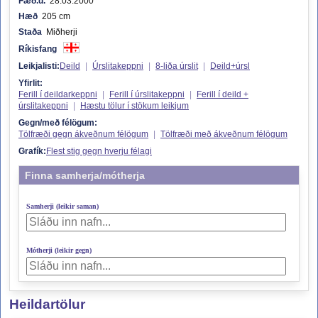
Fæð.d.
28.03.2000
Hæð
205 cm
Staða
Miðherji
Ríkisfang
Leikjalisti:
Deild
|
Úrslitakeppni
|
8-liða úrslit
|
Deild+úrsl
Yfirlit:
Ferill í deildarkeppni
|
Ferill í úrslitakeppni
|
Ferill í deild +
úrslitakeppni
|
Hæstu tölur í stökum leikjum
Gegn/með félögum:
Tölfræði gegn ákveðnum félögum
|
Tölfræði með ákveðnum félögum
Grafík:
Flest stig gegn hverju félagi
Finna samherja/mótherja
Samherji (leikir saman)
Mótherji (leikir gegn)
Heildartölur