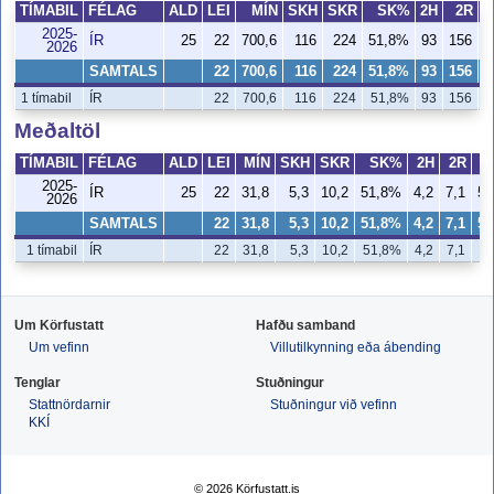
TÍMABIL
FÉLAG
ALD
LEI
MÍN
SKH
SKR
SK%
2H
2R
2025-
ÍR
25
22
700,6
116
224
51,8%
93
156
5
2026
SAMTALS
22
700,6
116
224
51,8%
93
156
5
1 tímabil
ÍR
22
700,6
116
224
51,8%
93
156
5
Meðaltöl
TÍMABIL
FÉLAG
ALD
LEI
MÍN
SKH
SKR
SK%
2H
2R
2025-
ÍR
25
22
31,8
5,3
10,2
51,8%
4,2
7,1
59
2026
SAMTALS
22
31,8
5,3
10,2
51,8%
4,2
7,1
59
1 tímabil
ÍR
22
31,8
5,3
10,2
51,8%
4,2
7,1
5
Um Körfustatt
Hafðu samband
Um vefinn
Villutilkynning eða ábending
Tenglar
Stuðningur
Stattnördarnir
Stuðningur við vefinn
KKÍ
© 2026 Körfustatt.is