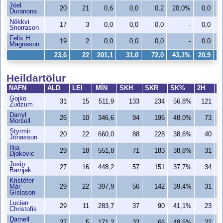
Jóel
20
21
0,6
0,0
0,2
20,0%
0,0
Duranona
Nökkvi
17
3
0,0
0,0
0,0
-
0,0
Snorrason
Felix H.
19
2
0,0
0,0
0,0
-
0,0
Magnason
23,6
22
201,1
31,0
72,0
43,1%
20,9
3
Heildartölur
NAFN
ALD
LEI
MÍN
SKH
SKR
SK%
2H
2
Gojko
31
15
511,9
133
234
56,8%
121
Zudzum
Darryl
26
10
346,6
94
196
48,0%
73
Morsell
Styrmir
20
22
660,0
88
228
38,6%
40
Jónasson
Ilija
29
18
551,8
71
183
38,8%
31
Djokovic
Josip
27
16
448,2
57
151
37,7%
34
Barnjak
Kristófer
Már
29
22
397,9
56
142
39,4%
31
Gíslason
Lucien
29
11
283,7
37
90
41,1%
23
Christofis
Darnell
27
5
171,2
32
66
48,5%
22