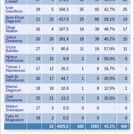
Cowart
Ivan
29
5
168,3
35
82
42,7%
25
Gavrilovic
Aron Elvar
21
22
417,0
25
86
29,1%
14
Dagsson
Dibaji
26
4
107,5
19
39
48,7%
17
Walker
Júlíus
20
20
181,4
18
39
46,2%
15
Duranona
Victor
27
3
80,6
11
19
57,9%
11
Bafutto
Hjörtur
19
15
9,9
2
4
50,0%
0
Hrafnsson
Tómas I.
17
12
20,2
1
6
16,7%
1
Hannesson
Daði M.
20
17
44,7
1
5
20,0%
0
Alfreðsson
Marinó
18
19
10,9
1
8
12,5%
1
Dagsson
Jóel
20
21
13,3
1
5
20,0%
1
Duranona
Nökkvi
17
3
0,0
0
0
-
0
Snorrason
Felix H.
19
2
0,0
0
0
-
0
Magnason
22
4425,0
682
1583
43,1%
460