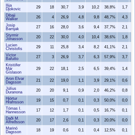
Ilija
29
18
30,7
3,9
10,2
38,8%
1,7
Djokovic
Dibaji
26
4
26,9
4,8
9,8
48,7%
4,3
Walker
Josip
27
16
28,0
3,6
9,4
37,7%
2,1
Barnjak
Styrmir
20
22
30,0
4,0
10,4
38,6%
1,8
Jónasson
Lucien
29
11
25,8
3,4
8,2
41,1%
2,1
Christofis
Victor
27
3
26,9
3,7
6,3
57,9%
3,7
Bafutto
Kristófer
Már
29
22
18,1
2,5
6,5
39,4%
1,4
Gíslason
Aron Elvar
21
22
19,0
1,1
3,9
29,1%
0,6
Dagsson
Júlíus
20
20
9,1
0,9
2,0
46,2%
0,8
Duranona
Hjörtur
19
15
0,7
0,1
0,3
50,0%
0,0
Hrafnsson
Tómas I.
17
12
1,7
0,1
0,5
16,7%
0,1
Hannesson
Daði M.
20
17
2,6
0,1
0,3
20,0%
0,0
Alfreðsson
Marinó
18
19
0,6
0,1
0,4
12,5%
0,1
Dagsson