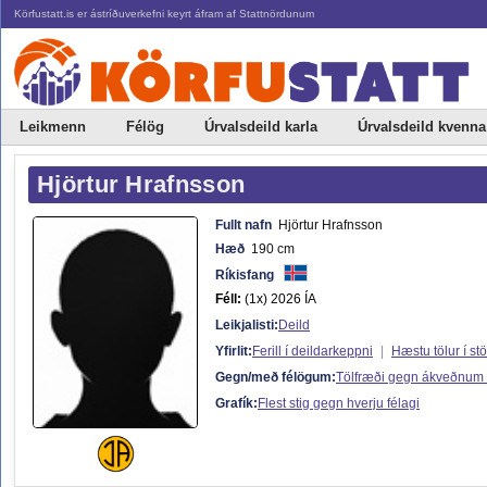
Körfustatt.is er ástríðuverkefni keyrt áfram af Stattnördunum
Leikmenn
Félög
Úrvalsdeild karla
Úrvalsdeild kvenna
Hjörtur Hrafnsson
Fullt nafn
Hjörtur Hrafnsson
Hæð
190 cm
Ríkisfang
Féll:
(1x) 2026 ÍA
Leikjalisti:
Deild
Yfirlit:
Ferill í deildarkeppni
|
Hæstu tölur í st
Gegn/með félögum:
Tölfræði gegn ákveðnum
Grafík:
Flest stig gegn hverju félagi