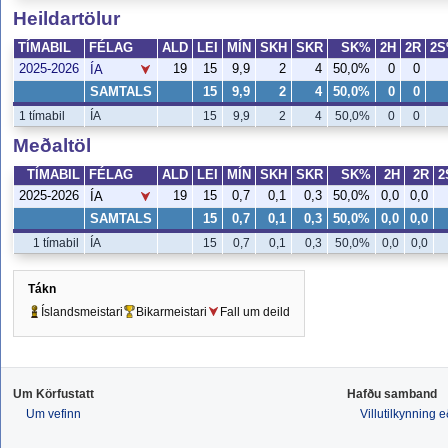
Heildartölur
TÍMABIL
FÉLAG
ALD
LEI
MÍN
SKH
SKR
SK%
2H
2R
2
2025-2026
19
15
9,9
2
4
50,0%
0
0
ÍA
SAMTALS
15
9,9
2
4
50,0%
0
0
1 tímabil
ÍA
15
9,9
2
4
50,0%
0
0
Meðaltöl
TÍMABIL
FÉLAG
ALD
LEI
MÍN
SKH
SKR
SK%
2H
2R
2
2025-2026
19
15
0,7
0,1
0,3
50,0%
0,0
0,0
ÍA
SAMTALS
15
0,7
0,1
0,3
50,0%
0,0
0,0
1 tímabil
ÍA
15
0,7
0,1
0,3
50,0%
0,0
0,0
Tákn
Íslandsmeistari
Bikarmeistari
Fall um deild
Um Körfustatt
Hafðu samband
Um vefinn
Villutilkynning