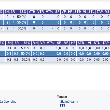
S%
3H
3R
3S%
VTH
VTR
VT%
SF
VF
HF
STÐ
VI
STL
TAP
VS
-
2
4
50,0%
0
0
-
0
0
0
0
0
0
0
0
-
2
4
50,0%
0
0
-
0
0
0
0
0
0
0
0
-
2
4
50,0%
0
0
-
0
0
0
0
0
0
0
0
S%
3H
3R
3S%
VH
VR
VT%
SF
VF
HF
STÐ
VI
STL
TAP
-
0,1
0,3
50,0%
0,0
0,0
-
0,0
0,0
0,0
0,0
0,0
0,00
0,00
-
0,1
0,3
50,0%
0,0
0,0
-
0,0
0,0
0,0
0,0
0,0
0,00
0,00
-
0,1
0,3
50,0%
0,0
0,0
-
0,0
0,0
0,0
0,0
0,0
0,00
0,00
Tenglar
 eða ábending
Stattnördarnir
KKÍ