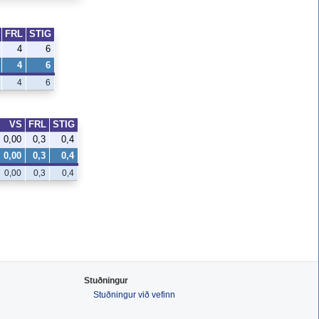
FRL
STIG
4
6
4
6
4
6
VS
FRL
STIG
0,00
0,3
0,4
0,00
0,3
0,4
0,00
0,3
0,4
Stuðningur
Stuðningur við vefinn