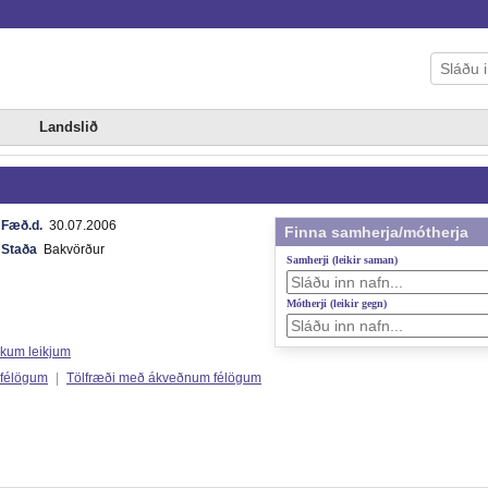
Landslið
Fæð.d.
30.07.2006
Finna samherja/mótherja
Staða
Bakvörður
Samherji (leikir saman)
Mótherji (leikir gegn)
ökum leikjum
 félögum
|
Tölfræði með ákveðnum félögum