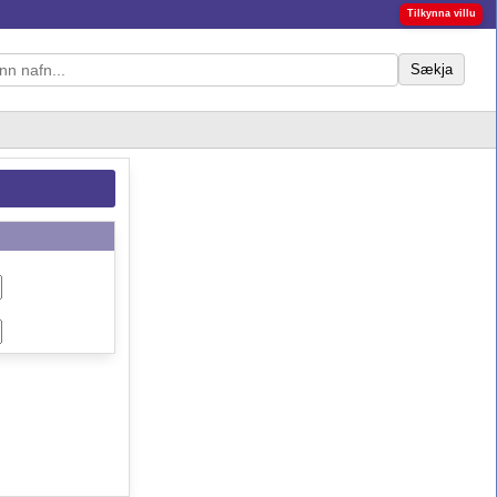
Tilkynna villu
Sækja