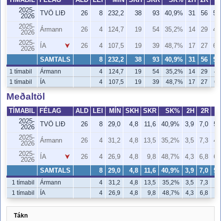
TÍMABIL
FÉLAG
ALD
LEI
MÍN
SKH
SKR
SK%
2H
2R
2025-
TVÖ LIÐ
26
8
232,2
38
93
40,9%
31
56
55
2026
2025-
Ármann
26
4
124,7
19
54
35,2%
14
29
48
2026
2025-
ÍA
26
4
107,5
19
39
48,7%
17
27
63
2026
SAMTALS
8
232,2
38
93
40,9%
31
56
55
1 tímabil
Ármann
4
124,7
19
54
35,2%
14
29
48
1 tímabil
ÍA
4
107,5
19
39
48,7%
17
27
63
Meðaltöl
TÍMABIL
FÉLAG
ALD
LEI
MÍN
SKH
SKR
SK%
2H
2R
2025-
TVÖ LIÐ
26
8
29,0
4,8
11,6
40,9%
3,9
7,0
55
2026
2025-
Ármann
26
4
31,2
4,8
13,5
35,2%
3,5
7,3
48
2026
2025-
ÍA
26
4
26,9
4,8
9,8
48,7%
4,3
6,8
63
2026
SAMTALS
8
29,0
4,8
11,6
40,9%
3,9
7,0
55
1 tímabil
Ármann
4
31,2
4,8
13,5
35,2%
3,5
7,3
4
1 tímabil
ÍA
4
26,9
4,8
9,8
48,7%
4,3
6,8
6
Tákn