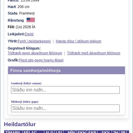
Fæð.d.
13.09.1999
Hæð
206 cm
Staða
Framherji
Ríkisfang
Féll:
(1x) 2026 ÍA
Leikjalisti:
Deild
Yfirlit:
Ferill í deildarkeppni
|
Hæstu tölur í stökum leikjum
Gegn/með félögum:
Tölfræði gegn ákveðnum félögum
|
Tölfræði með ákveðnum félögum
Grafík:
Flest stig gegn hverju félagi
Finna samherja/mótherja
Samherji (leikir saman)
Mótherji (leikir gegn)
Heildartölur