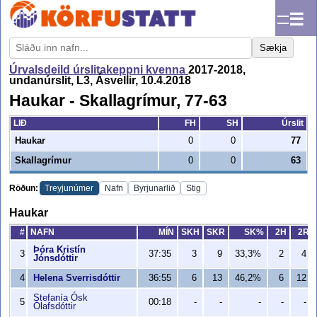
☰
Sækja
Úrvalsdeild úrslitakeppni kvenna
2017-2018,
undanúrslit, L3, Ásvellir, 10.4.2018
Haukar - Skallagrímur, 77-63
LIÐ
FH
SH
Úrslit
Haukar
0
0
77
Skallagrímur
0
0
63
Röðun:
Treyjunúmer
Nafn
Byrjunarlið
Stig
Haukar
#
NAFN
MÍN
SKH
SKR
SK%
2H
2R
Þóra Kristín
3
37:35
3
9
33,3%
2
4
Jónsdóttir
4
Helena Sverrisdóttir
36:55
6
13
46,2%
6
12
Stefanía Ósk
5
00:18
-
-
-
-
-
Ólafsdóttir