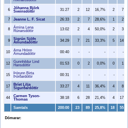
Ríkharðsdóttir
Jóhanna Björk
6
31:27
2
12
16,7%
2
7
Sveinsdóttir
7
Jeanne L. F. Sicat
26:33
2
7
28,6%
1
2
Árnína Lena
8
13:02
2
4
50,0%
2
3
Rúnarsdóttir
Sigrún Sjöfn
9
34:29
7
21
33,3%
5
14
Ámundadóttir
Arna Hrönn
10
00:40
-
-
-
-
-
Ámundadóttir
Gunnhildur Lind
12
01:53
0
2
0,0%
0
1
Hansdóttir
Þórunn Birta
15
00:31
-
-
-
-
-
Þórðardóttir
Bríet Lilja
17
33:27
4
11
36,4%
4
8
Sigurðardóttir
Carmen Tyson-
44
38:18
6
28
21,4%
4
17
Thomas
Samtals
200:00
23
89
25,8%
18
55
Dómarar: