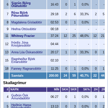
Sigrún Björg
6
16:43
0
1
0,0%
-
-
Ólafsdóttir
Rósa Björk
7
29:18
2
6
33,3%
2
5
Pétursdóttir
8
Magdalena Gísladóttir
02:53
0
1
0,0%
-
-
9
Hrefna Ottósdóttir
00:18
-
-
-
-
-
11
Whitney Frazier
37:24
12
25
48,0%
12
21
Þórdís Jóna
12
04:44
-
-
-
-
-
Kristjánsdóttir
13
Anna Lóa Óskarsdóttir
20:17
1
3
33,3%
0
1
Ragnheiður Björk
15
02:10
-
-
-
-
-
Einarsdóttir
18
Fanney Ragnarsdóttir
11:25
0
1
0,0%
0
1
Samtals
200:00
24
59
40,7%
22
44
Skallagrímur
#
NAFN
MÍN
SKH
SKR
SK%
2H
2R
Guðrún Ósk
4
06:27
0
1
0,0%
0
1
Ámundadóttir
Heiðrún Harpa
5
13:13
0
3
0,0%
0
2