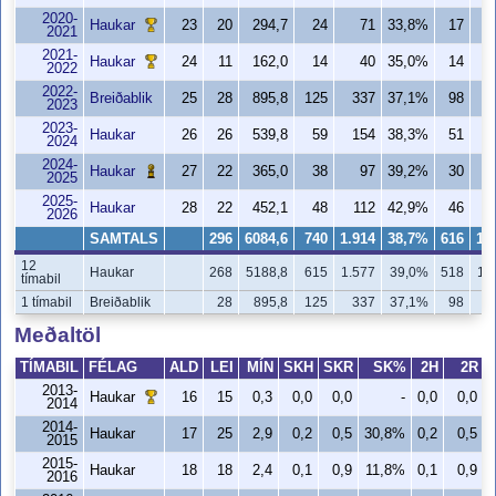
2020-
Haukar
23
20
294,7
24
71
33,8%
17
2021
2021-
Haukar
24
11
162,0
14
40
35,0%
14
2022
2022-
Breiðablik
25
28
895,8
125
337
37,1%
98
2
2023
2023-
Haukar
26
26
539,8
59
154
38,3%
51
2024
2024-
Haukar
27
22
365,0
38
97
39,2%
30
2025
2025-
Haukar
28
22
452,1
48
112
42,9%
46
2026
SAMTALS
296
6084,6
740
1.914
38,7%
616
1.
12
Haukar
268
5188,8
615
1.577
39,0%
518
1.
tímabil
1 tímabil
Breiðablik
28
895,8
125
337
37,1%
98
2
Meðaltöl
TÍMABIL
FÉLAG
ALD
LEI
MÍN
SKH
SKR
SK%
2H
2R
2013-
Haukar
16
15
0,3
0,0
0,0
-
0,0
0,0
2014
2014-
Haukar
17
25
2,9
0,2
0,5
30,8%
0,2
0,5
2015
2015-
Haukar
18
18
2,4
0,1
0,9
11,8%
0,1
0,9
2016