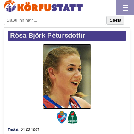
☰
Sækja
Rósa Björk Pétursdóttir
Fæð.d.
21.03.1997