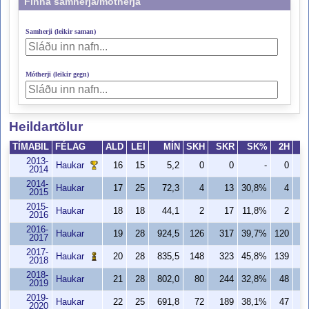
Finna samherja/mótherja
Samherji (leikir saman)
Mótherji (leikir gegn)
Heildartölur
TÍMABIL
FÉLAG
ALD
LEI
MÍN
SKH
SKR
SK%
2H
2013-
Haukar
16
15
5,2
0
0
-
0
2014
2014-
Haukar
17
25
72,3
4
13
30,8%
4
2015
2015-
Haukar
18
18
44,1
2
17
11,8%
2
2016
2016-
Haukar
19
28
924,5
126
317
39,7%
120
2
2017
2017-
Haukar
20
28
835,5
148
323
45,8%
139
2
2018
2018-
Haukar
21
28
802,0
80
244
32,8%
48
1
2019
2019-
Haukar
22
25
691,8
72
189
38,1%
47
1
2020