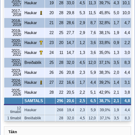
2016-
Haukar
19
28
33,0
4,5
11,3
39,7%
4,3
10,1
2017
2017-
Haukar
20
28
29,8
5,3
11,5
45,8%
5,0
10,0
2018
2018-
Haukar
21
28
28,6
2,9
8,7
32,8%
1,7
4,7
2019
2019-
Haukar
22
25
27,7
2,9
7,6
38,1%
1,9
4,4
2020
2020-
Haukar
23
20
14,7
1,2
3,6
33,8%
0,9
2,2
2021
2021-
Haukar
24
11
14,7
1,3
3,6
35,0%
1,3
3,0
2022
2022-
Breiðablik
25
28
32,0
4,5
12,0
37,1%
3,5
8,3
2023
2023-
Haukar
26
26
20,8
2,3
5,9
38,3%
2,0
4,4
2024
2024-
Haukar
27
22
16,6
1,7
4,4
39,2%
1,4
3,1
2025
2025-
Haukar
28
22
20,5
2,2
5,1
42,9%
2,1
3,8
2026
SAMTALS
296
20,6
2,5
6,5
38,7%
2,1
4,8
12
Haukar
268
19,4
2,3
5,9
39,0%
1,9
4,4
tímabil
1 tímabil
Breiðablik
28
32,0
4,5
12,0
37,1%
3,5
8,3
Tákn