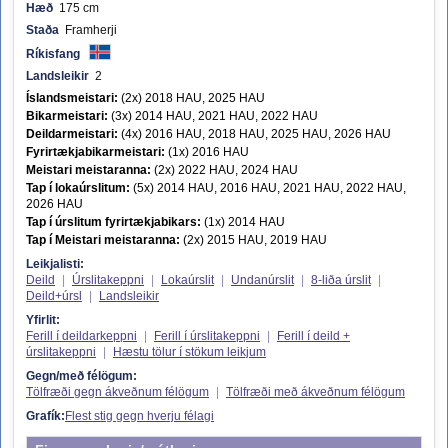
Hæð
175 cm
Staða
Framherji
Ríkisfang
Landsleikir
2
Íslandsmeistari:
(2x) 2018 HAU, 2025 HAU
Bikarmeistari:
(3x) 2014 HAU, 2021 HAU, 2022 HAU
Deildarmeistari:
(4x) 2016 HAU, 2018 HAU, 2025 HAU, 2026 HAU
Fyrirtækjabikarmeistari:
(1x) 2016 HAU
Meistari meistaranna:
(2x) 2022 HAU, 2024 HAU
Tap í lokaúrslitum:
(5x) 2014 HAU, 2016 HAU, 2021 HAU, 2022 HAU,
2026 HAU
Tap í úrslitum fyrirtækjabikars:
(1x) 2014 HAU
Tap í Meistari meistaranna:
(2x) 2015 HAU, 2019 HAU
Leikjalisti:
Deild
|
Úrslitakeppni
|
Lokaúrslit
|
Undanúrslit
|
8-liða úrslit
|
Deild+úrsl
|
Landsleikir
Yfirlit:
Ferill í deildarkeppni
|
Ferill í úrslitakeppni
|
Ferill í deild +
úrslitakeppni
|
Hæstu tölur í stökum leikjum
Gegn/með félögum:
Tölfræði gegn ákveðnum félögum
|
Tölfræði með ákveðnum félögum
Grafík:
Flest stig gegn hverju félagi