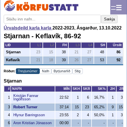
☰
Sækja
Úrvalsdeild karla karla
2022-2023, Ásgarður, 13.10.2022
Stjarnan - Keflavík, 86-92
LIÐ
L1
L2
FH
L3
L4
SH
Úrslit
Stjarnan
23
15
38
21
27
48
86
Keflavík
21
18
39
26
27
53
92
Röðun:
Treyjunúmer
Nafn
Byrjunarlið
Stig
Stjarnan
#
NAFN
MÍN
SKH
SKR
SK%
2H
2R
Kristján Fannar
1
22:52
1
6
16,7%
1
3
Ingólfsson
3
Robert Turner
37:14
15
23
65,2%
9
15
4
Hlynur Bæringsson
23:55
2
4
50,0%
1
3
6
Aron Kristian Jónasson
00:00
-
-
-
-
-