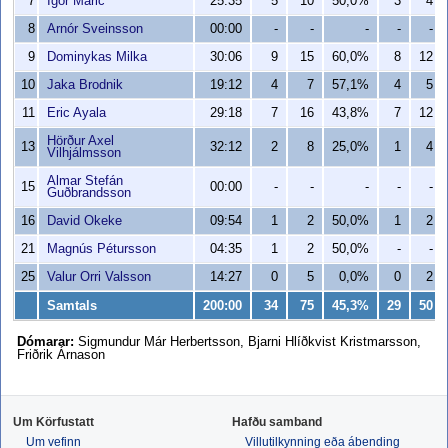
7
Igor Maric
25:35
5
10
50,0%
3
4
8
Arnór Sveinsson
00:00
-
-
-
-
-
9
Dominykas Milka
30:06
9
15
60,0%
8
12
10
Jaka Brodnik
19:12
4
7
57,1%
4
5
11
Eric Ayala
29:18
7
16
43,8%
7
12
Hörður Axel
13
32:12
2
8
25,0%
1
4
Vilhjálmsson
Almar Stefán
15
00:00
-
-
-
-
-
Guðbrandsson
16
David Okeke
09:54
1
2
50,0%
1
2
21
Magnús Pétursson
04:35
1
2
50,0%
-
-
25
Valur Orri Valsson
14:27
0
5
0,0%
0
2
Samtals
200:00
34
75
45,3%
29
50
Dómarar:
Sigmundur Már Herbertsson, Bjarni Hlíðkvist Kristmarsson,
Friðrik Árnason
Um Körfustatt
Hafðu samband
Um vefinn
Villutilkynning eða ábending