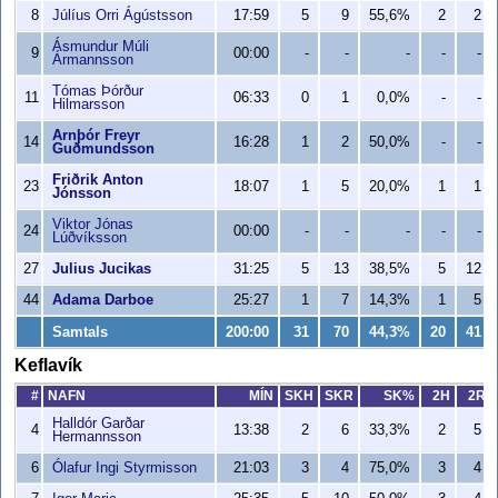
8
Júlíus Orri Ágústsson
17:59
5
9
55,6%
2
2
Ásmundur Múli
9
00:00
-
-
-
-
-
Ármannsson
Tómas Þórður
11
06:33
0
1
0,0%
-
-
Hilmarsson
Arnþór Freyr
14
16:28
1
2
50,0%
-
-
Guðmundsson
Friðrik Anton
23
18:07
1
5
20,0%
1
1
Jónsson
Viktor Jónas
24
00:00
-
-
-
-
-
Lúðvíksson
27
Julius Jucikas
31:25
5
13
38,5%
5
12
44
Adama Darboe
25:27
1
7
14,3%
1
5
Samtals
200:00
31
70
44,3%
20
41
Keflavík
#
NAFN
MÍN
SKH
SKR
SK%
2H
2R
Halldór Garðar
4
13:38
2
6
33,3%
2
5
Hermannsson
6
Ólafur Ingi Styrmisson
21:03
3
4
75,0%
3
4