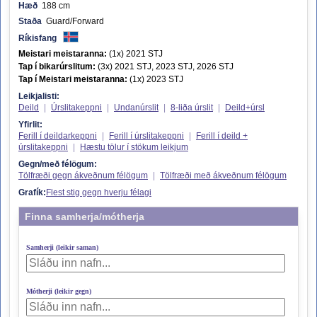
Hæð
188 cm
Staða
Guard/Forward
Ríkisfang
Meistari meistaranna:
(1x) 2021 STJ
Tap í bikarúrslitum:
(3x) 2021 STJ, 2023 STJ, 2026 STJ
Tap í Meistari meistaranna:
(1x) 2023 STJ
Leikjalisti:
Deild
|
Úrslitakeppni
|
Undanúrslit
|
8-liða úrslit
|
Deild+úrsl
Yfirlit:
Ferill í deildarkeppni
|
Ferill í úrslitakeppni
|
Ferill í deild +
úrslitakeppni
|
Hæstu tölur í stökum leikjum
Gegn/með félögum:
Tölfræði gegn ákveðnum félögum
|
Tölfræði með ákveðnum félögum
Grafík:
Flest stig gegn hverju félagi
Finna samherja/mótherja
Samherji (leikir saman)
Mótherji (leikir gegn)