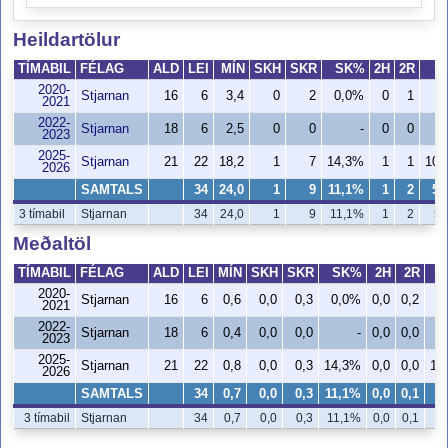
Heildartölur
TÍMABIL
FÉLAG
ALD
LEI
MÍN
SKH
SKR
SK%
2H
2R
2020-
Stjarnan
16
6
3,4
0
2
0,0%
0
1
0
2021
2022-
Stjarnan
18
6
2,5
0
0
-
0
0
2023
2025-
Stjarnan
21
22
18,2
1
7
14,3%
1
1
100
2026
SAMTALS
34
24,0
1
9
11,1%
1
2
50
3 tímabil
Stjarnan
34
24,0
1
9
11,1%
1
2
50
Meðaltöl
TÍMABIL
FÉLAG
ALD
LEI
MÍN
SKH
SKR
SK%
2H
2R
2020-
Stjarnan
16
6
0,6
0,0
0,3
0,0%
0,0
0,2
2021
2022-
Stjarnan
18
6
0,4
0,0
0,0
-
0,0
0,0
2023
2025-
Stjarnan
21
22
0,8
0,0
0,3
14,3%
0,0
0,0
10
2026
SAMTALS
34
0,7
0,0
0,3
11,1%
0,0
0,1
5
3 tímabil
Stjarnan
34
0,7
0,0
0,3
11,1%
0,0
0,1
5