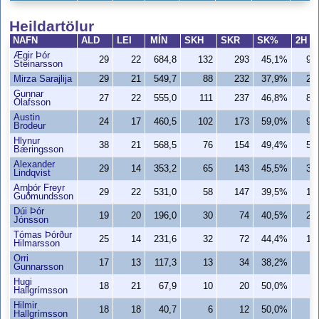
Heildartölur
NAFN
ALD
LEI
MÍN
SKH
SKR
SK%
2H
Ægir Þór
29
22
684,8
132
293
45,1%
99
Steinarsson
Mirza Sarajlija
29
21
549,7
88
232
37,9%
25
Gunnar
27
22
555,0
111
237
46,8%
82
Ólafsson
Austin
24
17
460,5
102
173
59,0%
98
Brodeur
Hlynur
38
21
568,5
76
154
49,4%
58
Bæringsson
Alexander
29
14
353,2
65
143
45,5%
35
Lindqvist
Arnþór Freyr
29
22
531,0
58
147
39,5%
14
Guðmundsson
Dúi Þór
19
20
196,0
30
74
40,5%
22
Jónsson
Tómas Þórður
25
14
231,6
32
72
44,4%
16
Hilmarsson
Orri
17
13
117,3
13
34
38,2%
3
Gunnarsson
Hugi
18
21
67,9
10
20
50,0%
9
Hallgrímsson
Hilmir
18
18
40,7
6
12
50,0%
1
Hallgrímsson