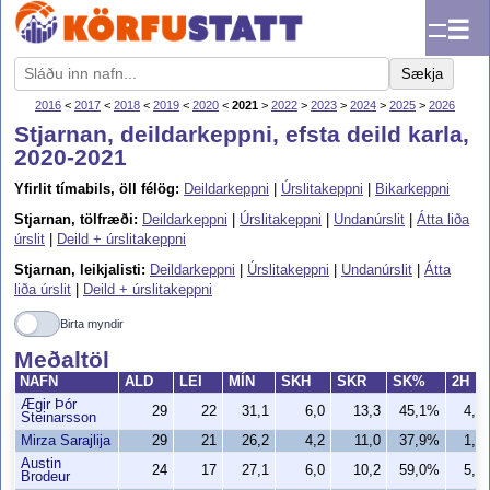
☰
Sækja
2016
<
2017
<
2018
<
2019
<
2020
<
2021
>
2022
>
2023
>
2024
>
2025
>
2026
Stjarnan, deildarkeppni, efsta deild karla,
2020-2021
Yfirlit tímabils, öll félög:
Deildarkeppni
|
Úrslitakeppni
|
Bikarkeppni
Stjarnan, tölfræði:
Deildarkeppni
|
Úrslitakeppni
|
Undanúrslit
|
Átta liða
úrslit
|
Deild + úrslitakeppni
Stjarnan, leikjalisti:
Deildarkeppni
|
Úrslitakeppni
|
Undanúrslit
|
Átta
liða úrslit
|
Deild + úrslitakeppni
Birta myndir
Meðaltöl
NAFN
ALD
LEI
MÍN
SKH
SKR
SK%
2H
Ægir Þór
29
22
31,1
6,0
13,3
45,1%
4,5
Steinarsson
Mirza Sarajlija
29
21
26,2
4,2
11,0
37,9%
1,2
Austin
24
17
27,1
6,0
10,2
59,0%
5,8
Brodeur