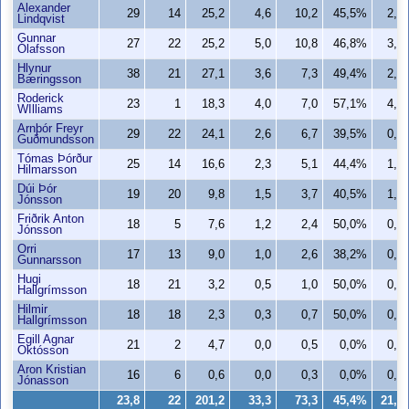
Alexander
29
14
25,2
4,6
10,2
45,5%
2,5
Lindqvist
Gunnar
27
22
25,2
5,0
10,8
46,8%
3,7
Ólafsson
Hlynur
38
21
27,1
3,6
7,3
49,4%
2,8
Bæringsson
Roderick
23
1
18,3
4,0
7,0
57,1%
4,0
WIlliams
Arnþór Freyr
29
22
24,1
2,6
6,7
39,5%
0,6
Guðmundsson
Tómas Þórður
25
14
16,6
2,3
5,1
44,4%
1,1
Hilmarsson
Dúi Þór
19
20
9,8
1,5
3,7
40,5%
1,1
Jónsson
Friðrik Anton
18
5
7,6
1,2
2,4
50,0%
0,4
Jónsson
Orri
17
13
9,0
1,0
2,6
38,2%
0,2
Gunnarsson
Hugi
18
21
3,2
0,5
1,0
50,0%
0,4
Hallgrímsson
Hilmir
18
18
2,3
0,3
0,7
50,0%
0,1
Hallgrímsson
Egill Agnar
21
2
4,7
0,0
0,5
0,0%
0,0
Októsson
Aron Kristian
16
6
0,6
0,0
0,3
0,0%
0,0
Jónasson
23,8
22
201,2
33,3
73,3
45,4%
21,3