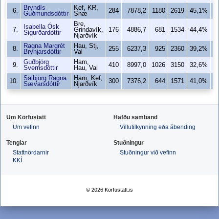
Bryndís
Kef, KR,
6.
284
7878,2
1180
2619
45,1%
1
Guðmundsdóttir
Snæ
Bre,
Isabella Ósk
7.
Grindavík,
176
4886,7
681
1534
44,4%
Sigurðardóttir
Njarðvík
Ragna Margrét
Hau, Stj,
8.
255
6237,3
925
2360
39,2%
Brynjarsdóttir
Val
Guðbjörg
Ham,
9.
410
8997,0
1026
3150
32,6%
Sverrisdóttir
Hau, Val
Salbjörg Ragna
Ham, Kef,
10.
300
7376,2
644
1571
41,0%
Sævarsdóttir
Njarðvík
Um Körfustatt
Hafðu samband
Um vefinn
Villutilkynning eða ábending
Tenglar
Stuðningur
Stattnördarnir
Stuðningur við vefinn
KKÍ
© 2026 Körfustatt.is