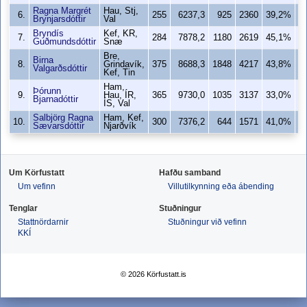
Ragna Margrét
Hau, Stj,
6.
255
6237,3
925
2360
39,2%
Brynjarsdóttir
Val
Bryndís
Kef, KR,
7.
284
7878,2
1180
2619
45,1%
1
Guðmundsdóttir
Snæ
Bre,
Birna
8.
Grindavík,
375
8688,3
1848
4217
43,8%
1
Valgarðsdóttir
Kef, Tin
Ham,
Þórunn
9.
Hau, ÍR,
365
9730,0
1035
3137
33,0%
Bjarnadóttir
ÍS, Val
Salbjörg Ragna
Ham, Kef,
10.
300
7376,2
644
1571
41,0%
Sævarsdóttir
Njarðvík
Um Körfustatt
Hafðu samband
Um vefinn
Villutilkynning eða ábending
Tenglar
Stuðningur
Stattnördarnir
Stuðningur við vefinn
KKÍ
© 2026 Körfustatt.is