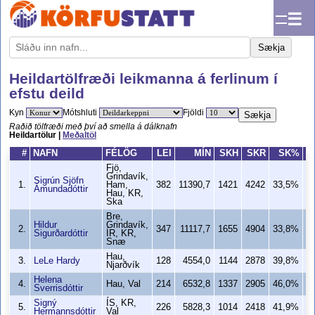
☰
Sækja
Heildartölfræði leikmanna á ferlinum í
efstu deild
Kyn
Mótshluti
Fjöldi
Sækja
Raðið tölfræði með því að smella á dálknafn
Heildartölur |
Meðaltöl
#
NAFN
FÉLÖG
LEI
MÍN
SKH
SKR
SK%
Fjö,
Grindavík,
Sigrún Sjöfn
1.
Ham,
382
11390,7
1421
4242
33,5%
Ámundadóttir
Hau, KR,
Ska
Bre,
Hildur
Grindavík,
2.
347
11117,7
1655
4904
33,8%
1
Sigurðardóttir
ÍR, KR,
Snæ
Hau,
3.
LeLe Hardy
128
4554,0
1144
2878
39,8%
Njarðvík
Helena
4.
Hau, Val
214
6532,8
1337
2905
46,0%
1
Sverrisdóttir
Signý
ÍS, KR,
5.
226
5828,3
1014
2418
41,9%
Hermannsdóttir
Val