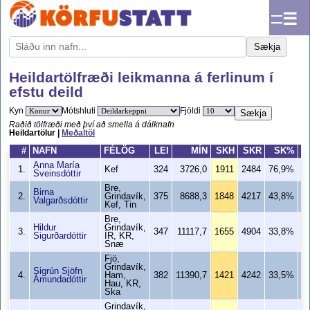
☰
Sækja
Heildartölfræði leikmanna á ferlinum í
efstu deild
Kyn
Mótshluti
Fjöldi
Sækja
Raðið tölfræði með því að smella á dálknafn
Heildartölur |
Meðaltöl
#
NAFN
FÉLÖG
LEI
MÍN
SKH
SKR
SK%
Anna María
1.
Kef
324
3726,0
1911
2484
76,9%
1
Sveinsdóttir
Bre,
Birna
2.
Grindavík,
375
8688,3
1848
4217
43,8%
1
Valgarðsdóttir
Kef, Tin
Bre,
Hildur
Grindavík,
3.
347
11117,7
1655
4904
33,8%
1
Sigurðardóttir
ÍR, KR,
Snæ
Fjö,
Grindavík,
Sigrún Sjöfn
4.
Ham,
382
11390,7
1421
4242
33,5%
Ámundadóttir
Hau, KR,
Ska
Grindavík,