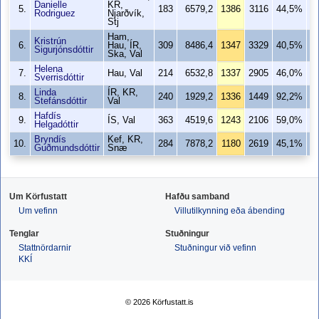
Danielle
KR,
5.
183
6579,2
1386
3116
44,5%
1
Rodriguez
Njarðvík,
Stj
Ham,
Kristrún
6.
Hau, ÍR,
309
8486,4
1347
3329
40,5%
Sigurjónsdóttir
Ska, Val
Helena
7.
Hau, Val
214
6532,8
1337
2905
46,0%
1
Sverrisdóttir
Linda
ÍR, KR,
8.
240
1929,2
1336
1449
92,2%
1
Stefánsdóttir
Val
Hafdís
9.
ÍS, Val
363
4519,6
1243
2106
59,0%
1
Helgadóttir
Bryndís
Kef, KR,
10.
284
7878,2
1180
2619
45,1%
1
Guðmundsdóttir
Snæ
Um Körfustatt
Hafðu samband
Um vefinn
Villutilkynning eða ábending
Tenglar
Stuðningur
Stattnördarnir
Stuðningur við vefinn
KKÍ
© 2026 Körfustatt.is