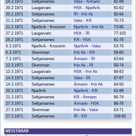
14.2.1971
Seltjarnarnes
Valur - Ármann
81-89
20.2.1971
Laugarvatn
HSK - Njarðvík
81-62
20.2.1971
Seltjarnarnes
ÍR - Þór Ak
92-64
21.2.1971
Seltjarnarnes
Valur - KR
70-73
21.2.1971
Njarðvík - Krossinn
Njarðvík - Þór Ak
73-95
27.2.1971
Laugarvatn
HSK - ÍR
77-103
28.2.1971
Seltjarnarnes
KR - HSK
81-78
6.3.1971
Njarðvík - Krossinn
Njarðvík - Valur
63-76
6.3.1971
Skemman
Þór Ak - KR
50-60
7.3.1971
Seltjarnarnes
Ármann - ÍR
63-64
12.3.1971
Skemman
Þór Ak - ÍR
50-74
13.3.1971
Laugarvatn
HSK - Þór Ak
68-83
14.3.1971
Seltjarnarnes
Valur - ÍR
67-87
14.3.1971
Seltjarnarnes
Ármann - Þór Ak
64-50
20.3.1971
Njarðvík
Njarðvík - KR
61-99
21.3.1971
Seltjarnarnes
KR - Ármann
80-74
27.3.1971
Seltjarnarnes
Ármann - HSK
88-76
27.3.1971
Skemman
Þór Ak - Valur
63-71
27.3.1971
Seltjarnarnes
ÍR - KR
109-83
MEISTARAR