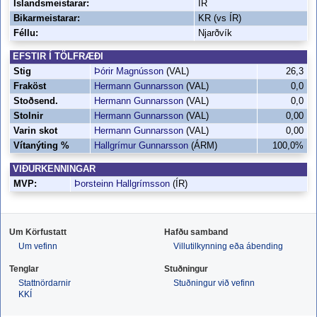
Íslandsmeistarar:
ÍR
Bikarmeistarar:
KR (vs ÍR)
Féllu:
Njarðvík
EFSTIR Í TÖLFRÆÐI
Stig
Þórir Magnússon
(VAL)
26,3
Fraköst
Hermann Gunnarsson
(VAL)
0,0
Stoðsend.
Hermann Gunnarsson
(VAL)
0,0
Stolnir
Hermann Gunnarsson
(VAL)
0,00
Varin skot
Hermann Gunnarsson
(VAL)
0,00
Vítanýting %
Hallgrímur Gunnarsson
(ÁRM)
100,0%
VIÐURKENNINGAR
MVP:
Þorsteinn Hallgrímsson
(ÍR)
Um Körfustatt
Hafðu samband
Um vefinn
Villutilkynning eða ábending
Tenglar
Stuðningur
Stattnördarnir
Stuðningur við vefinn
KKÍ