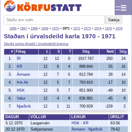
☰
Sækja
1966
<
1967
<
1968
<
1969
<
1970
<
1971
>
1972
>
1973
>
1974
>
1975
>
1976
Staðan í úrvalsdeild karla 1970 - 1971
Skoða sama tímabil í úrvalsdeild kvenna
#
Félag
L
S
T
Stig
Nett
Stig
1.
ÍR
12
12
0
1017:767
250
24
2.
KR
12
8
4
899:844
55
16
3.
Ármann
12
7
5
812:784
28
14
4.
Þór Ak
12
5
7
793:810
-17
10
5.
HSK
12
5
7
851:900
-49
10
6.
Valur
12
4
8
836:881
-45
8
7.
Njarðvík
12
1
11
700:929
-229
2
DAGUR
VÖLLUR
LEIKUR
ÚRSLIT
5.12.1970
Laugarvatn
HSK - KR
63-56
20.12.1970
Seltjarnarnes
Ármann - Njarðvík
78-62