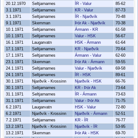
20.12.1970
Seltjarnarnes
ÍR - Valur
85-62
3.1.1971
Seltjarnarnes
KR - Valur
87-73
3.1.1971
Seltjarnarnes
ÍR - Njarðvík
70-48
9.1.1971
Skemman
Þór Ak - Njarðvík
70-38
10.1.1971
Seltjarnarnes
Ármann - KR
61-58
10.1.1971
Seltjarnarnes
Valur - HSK
56-67
16.1.1971
Laugarvatn
HSK - Ármann
61-64
17.1.1971
Seltjarnarnes
KR - Njarðvík
70-64
17.1.1971
Seltjarnarnes
Ármann - Valur
62-60
23.1.1971
Skemman
Þór Ak - Ármann
59-55
24.1.1971
Seltjarnarnes
Valur - Njarðvík
69-58
24.1.1971
Seltjarnarnes
ÍR - HSK
89-61
30.1.1971
Njarðvík - Krossinn
Njarðvík - HSK
66-76
30.1.1971
Seltjarnarnes
KR - Þór Ak
73-64
31.1.1971
Seltjarnarnes
ÍR - Ármann
73-63
31.1.1971
Seltjarnarnes
Valur - Þór Ak
71-75
6.2.1971
Laugarvatn
HSK - Valur
72-80
6.2.1971
Njarðvík - Krossinn
Njarðvík - Ármann
52-51
7.2.1971
Seltjarnarnes
KR - ÍR
76-77
13.2.1971
Njarðvík - Krossinn
Njarðvík - ÍR
53-95
13.2.1971
Skemman
Þór Ak - HSK
69-70