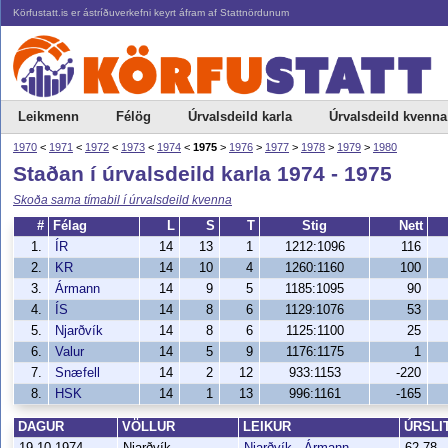
Körfustatt.is er ástríðuverkefni keyrt áfram af Stattnördunum
Leikmenn
Félög
Úrvalsdeild karla
Úrvalsdeild kvenna
1970
<
1971
<
1972
<
1973
<
1974
<
1975
>
1976
>
1977
>
1978
>
1979
>
1980
Staðan í úrvalsdeild karla 1974 - 1975
Skoða sama tímabil í úrvalsdeild kvenna
#
Félag
L
S
T
Stig
Nett
1.
ÍR
14
13
1
1212:1096
116
2.
KR
14
10
4
1260:1160
100
3.
Ármann
14
9
5
1185:1095
90
4.
ÍS
14
8
6
1129:1076
53
5.
Njarðvík
14
8
6
1125:1100
25
6.
Valur
14
5
9
1176:1175
1
7.
Snæfell
14
2
12
933:1153
-220
8.
HSK
14
1
13
996:1161
-165
DAGUR
VÖLLUR
LEIKUR
ÚRSLI
19.10.1974
Njarðvík
Njarðvík - Ármann
62-78