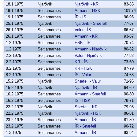
18.1.1975
Njarðvík
Njarðvík - KR
83-85
19.1.1975
Seltjarnarnes
Ármann - HSK
101-74
19.1.1975
Seltjarnarnes
ÍR - ÍS
96-95
25.1.1975
Njarðvík
Njarðvík - Snæfell
77-57
26.1.1975
Seltjarnarnes
Valur - ÍS
66-67
26.1.1975
Seltjarnarnes
Ármann - KR
93-87
1.2.1975
Seltjarnarnes
HSK - ÍR
70-74
1.2.1975
Seltjarnarnes
Ármann - Njarðvík
80-82
2.2.1975
Seltjarnarnes
Valur - Njarðvík
77-82
2.2.1975
Seltjarnarnes
KR - ÍS
73-60
8.2.1975
Seltjarnarnes
KR - HSK
87-79
8.2.1975
Seltjarnarnes
ÍS - Valur
74-68
15.2.1975
Njarðvík
Snæfell - Valur
71-95
15.2.1975
Njarðvík
Njarðvík - ÍR
64-69
16.2.1975
Seltjarnarnes
Ármann - Snæfell
90-80
16.2.1975
Seltjarnarnes
ÍS - HSK
78-71
22.2.1975
Njarðvík
Snæfell - KR
79-93
22.2.1975
Njarðvík
Njarðvík - HSK
86-81
23.2.1975
Seltjarnarnes
Ármann - ÍS
81-80
23.2.1975
Seltjarnarnes
ÍR - Snæfell
90-72
1.3.1975
Seltjarnarnes
Ármann - ÍR
93-94