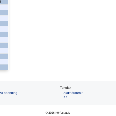
0
1
Tenglar
 eða ábending
Stattnördarnir
KKÍ
© 2026 Körfustatt.is