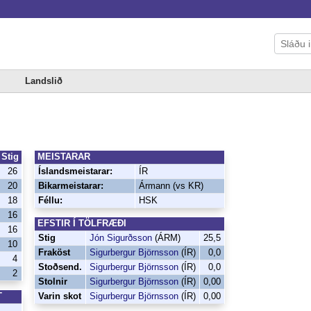
Landslið
Stig
MEISTARAR
26
Íslandsmeistarar:
ÍR
20
Bikarmeistarar:
Ármann (vs KR)
18
Féllu:
HSK
16
EFSTIR Í TÖLFRÆÐI
16
Stig
Jón Sigurðsson
(ÁRM)
25,5
10
Fraköst
Sigurbergur Björnsson
(ÍR)
0,0
4
Stoðsend.
Sigurbergur Björnsson
(ÍR)
0,0
2
Stolnir
Sigurbergur Björnsson
(ÍR)
0,00
T
Varin skot
Sigurbergur Björnsson
(ÍR)
0,00