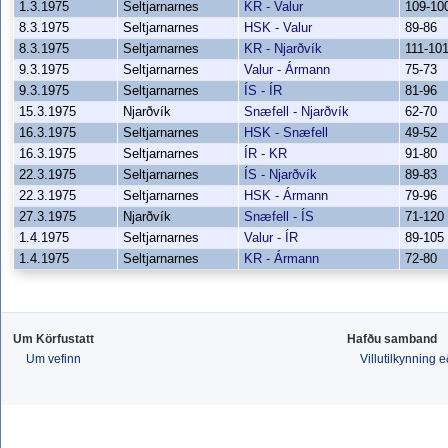
1.3.1975
Seltjarnarnes
KR - Valur
109-10
8.3.1975
Seltjarnarnes
HSK - Valur
89-86
8.3.1975
Seltjarnarnes
KR - Njarðvík
111-10
9.3.1975
Seltjarnarnes
Valur - Ármann
75-73
9.3.1975
Seltjarnarnes
ÍS - ÍR
81-96
15.3.1975
Njarðvík
Snæfell - Njarðvík
62-70
16.3.1975
Seltjarnarnes
HSK - Snæfell
49-52
16.3.1975
Seltjarnarnes
ÍR - KR
91-80
22.3.1975
Seltjarnarnes
ÍS - Njarðvík
89-83
22.3.1975
Seltjarnarnes
HSK - Ármann
79-96
27.3.1975
Njarðvík
Snæfell - ÍS
71-120
1.4.1975
Seltjarnarnes
Valur - ÍR
89-105
1.4.1975
Seltjarnarnes
KR - Ármann
72-80
Um Körfustatt
Hafðu samband
Um vefinn
Villutilkynning