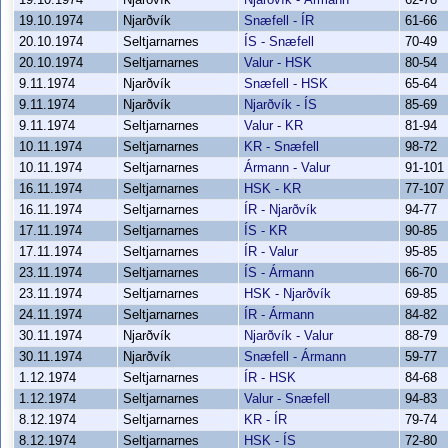
19.10.1974
Njarðvík
Snæfell - ÍR
61-66
20.10.1974
Seltjarnarnes
ÍS - Snæfell
70-49
20.10.1974
Seltjarnarnes
Valur - HSK
80-54
9.11.1974
Njarðvík
Snæfell - HSK
65-64
9.11.1974
Njarðvík
Njarðvík - ÍS
85-69
9.11.1974
Seltjarnarnes
Valur - KR
81-94
10.11.1974
Seltjarnarnes
KR - Snæfell
98-72
10.11.1974
Seltjarnarnes
Ármann - Valur
91-101
16.11.1974
Seltjarnarnes
HSK - KR
77-107
16.11.1974
Seltjarnarnes
ÍR - Njarðvík
94-77
17.11.1974
Seltjarnarnes
ÍS - KR
90-85
17.11.1974
Seltjarnarnes
ÍR - Valur
95-85
23.11.1974
Seltjarnarnes
ÍS - Ármann
66-70
23.11.1974
Seltjarnarnes
HSK - Njarðvík
69-85
24.11.1974
Seltjarnarnes
ÍR - Ármann
84-82
30.11.1974
Njarðvík
Njarðvík - Valur
88-79
30.11.1974
Njarðvík
Snæfell - Ármann
59-77
1.12.1974
Seltjarnarnes
ÍR - HSK
84-68
1.12.1974
Seltjarnarnes
Valur - Snæfell
94-83
8.12.1974
Seltjarnarnes
KR - ÍR
79-74
8.12.1974
Seltjarnarnes
HSK - ÍS
72-80