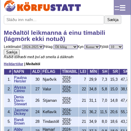
☰
Sækja
Meðaltöl leikmanna á einu tímabili
(lágmörk ekki notuð)
Leiktímabil
Félag
Kyn
Fjöldi
Sækja
Raðið tölfræði með því að smella á dálknafn
Heildartölur
| Meðaltöl
#
NAFN
ALD
FÉLAG
TÍMABIL
LEI
MÍN
SH
SR
SK
Paulina
2024-
1.
30
Njarðvík
7
29,9
7,3
15,3
47,7
Hersler
2025
Alyssa
2024-
2.
27
Valur
22
34,8
5,8
15,0
38,9
Cerino
2025
Denia
2024-
3.
Davis-
26
Stjarnan
21
31,1
7,0
14,8
47,4
2025
Stewart
Jasmine
2024-
4.
24
Keflavík
21
36,2
11,5
20,6
55,7
Dickey
2025
Randi
2024-
5.
28
Tindastóll
21
34,9
8,0
18,6
43,3
Brown
2025
Abby
Hamar/
2024-