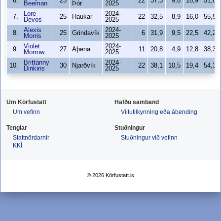
6.
23
22
37,3
9,8
18,9
51,8
Beeman
Þór
2025
Lore
2024-
7.
25
Haukar
22
32,5
8,9
16,0
55,5
Devos
2025
Alexis
2024-
8.
25
Grindavík
6
31,9
9,5
22,5
42,2
Morris
2025
Violet
2024-
9.
27
Aþena
11
20,8
4,9
12,8
38,3
Morrow
2025
Brittanny
2024-
10.
30
Njarðvík
22
38,1
10,5
19,4
54,3
Dinkins
2025
Um Körfustatt
Hafðu samband
Um vefinn
Villutilkynning eða ábending
Tenglar
Stuðningur
Stattnördarnir
Stuðningur við vefinn
KKÍ
© 2026 Körfustatt.is